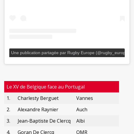
Une publication partagée par Rugby Europe (@rugby_europe)
Le XV de Belgique face au Portugal
1.
Charlesty Berguet
Vannes
2.
Alexandre Raynier
Auch
3.
Jean-Baptiste De Clercq
Albi
4.
Goran De Clercq
OMR