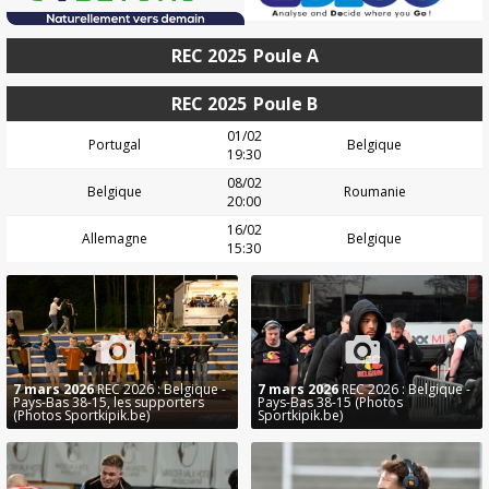
REC 2025
Poule A
REC 2025
Poule B
01/02
Portugal
Belgique
19:30
08/02
Belgique
Roumanie
20:00
16/02
Allemagne
Belgique
15:30
7 mars 2026
REC 2026 : Belgique -
7 mars 2026
REC 2026 : Belgique -
Pays-Bas 38-15, les supporters
Pays-Bas 38-15 (Photos
(Photos Sportkipik.be)
Sportkipik.be)