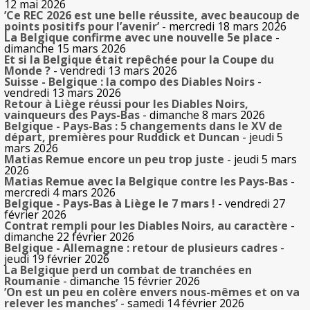
12 mai 2026
’Ce REC 2026 est une belle réussite, avec beaucoup de
points positifs pour l’avenir’
- mercredi 18 mars 2026
La Belgique confirme avec une nouvelle 5e place
-
dimanche 15 mars 2026
Et si la Belgique était repêchée pour la Coupe du
Monde ?
- vendredi 13 mars 2026
Suisse - Belgique : la compo des Diables Noirs
-
vendredi 13 mars 2026
Retour à Liège réussi pour les Diables Noirs,
vainqueurs des Pays-Bas
- dimanche 8 mars 2026
Belgique - Pays-Bas : 5 changements dans le XV de
départ, premières pour Ruddick et Duncan
- jeudi 5
mars 2026
Matias Remue encore un peu trop juste
- jeudi 5 mars
2026
Matias Remue avec la Belgique contre les Pays-Bas
-
mercredi 4 mars 2026
Belgique - Pays-Bas à Liège le 7 mars !
- vendredi 27
février 2026
Contrat rempli pour les Diables Noirs, au caractère
-
dimanche 22 février 2026
Belgique - Allemagne : retour de plusieurs cadres
-
jeudi 19 février 2026
La Belgique perd un combat de tranchées en
Roumanie
- dimanche 15 février 2026
’On est un peu en colère envers nous-mêmes et on va
relever les manches’
- samedi 14 février 2026