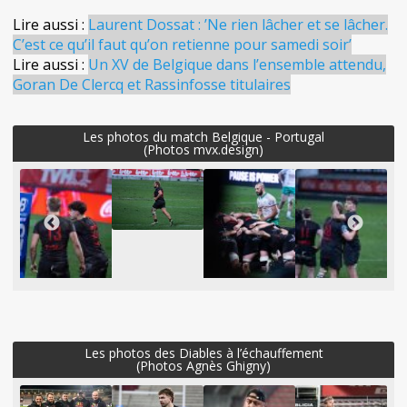
Lire aussi :
Laurent Dossat : ’Ne rien lâcher et se lâcher.
C’est ce qu’il faut qu’on retienne pour samedi soir’
Lire aussi :
Un XV de Belgique dans l’ensemble attendu,
Goran De Clercq et Rassinfosse titulaires
Les photos du match Belgique - Portugal
(Photos mvx.design)
Les photos des Diables à l’échauffement
(Photos Agnès Ghigny)