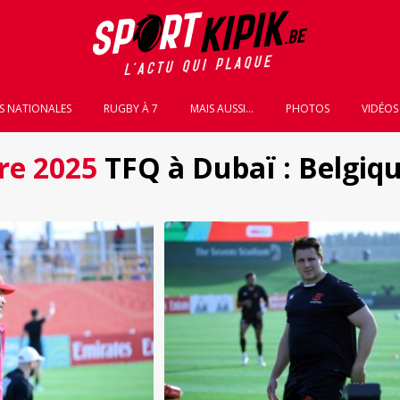
S NATIONALES
RUGBY À 7
MAIS AUSSI...
PHOTOS
VIDÉOS
re 2025
TFQ à Dubaï : Belgique