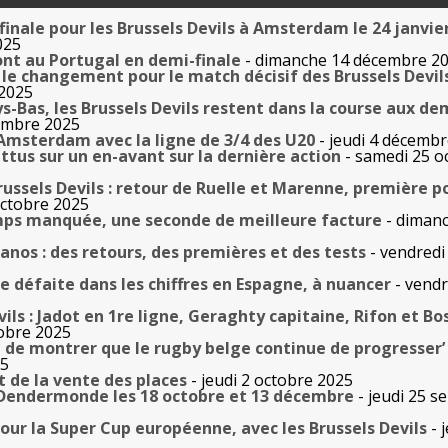
 finale pour les Brussels Devils à Amsterdam le 24 janvie
025
ront au Portugal en demi-finale
- dimanche 14 décembre 2
 le changement pour le match décisif des Brussels Devil
 2025
-Bas, les Brussels Devils restent dans la course aux de
embre 2025
 Amsterdam avec la ligne de 3/4 des U20
- jeudi 4 décemb
attus sur un en-avant sur la dernière action
- samedi 25 o
ussels Devils : retour de Ruelle et Marenne, première p
octobre 2025
ps manquée, une seconde de meilleure facture
- diman
tanos : des retours, des premières et des tests
- vendredi
rde défaite dans les chiffres en Espagne, à nuancer
- vendr
vils : Jadot en 1re ligne, Geraghty capitaine, Rifon et Bo
tobre 2025
e de montrer que le rugby belge continue de progresser’
25
t de la vente des places
- jeudi 2 octobre 2025
à Dendermonde les 18 octobre et 13 décembre
- jeudi 25 
ur la Super Cup européenne, avec les Brussels Devils
- 