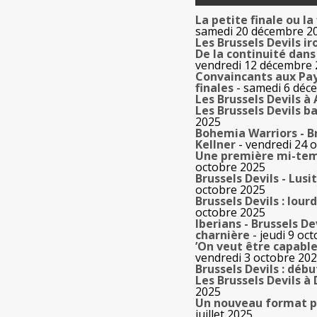
La petite finale ou la
samedi 20 décembre 2
Les Brussels Devils i
De la continuité dans
vendredi 12 décembre
Convaincants aux Pays
finales
- samedi 6 déc
Les Brussels Devils à
Les Brussels Devils b
2025
Bohemia Warriors - Br
Kellner
- vendredi 24 
Une première mi-tem
octobre 2025
Brussels Devils - Lusi
octobre 2025
Brussels Devils : lou
octobre 2025
Iberians - Brussels De
charnière
- jeudi 9 oc
’On veut être capabl
vendredi 3 octobre 20
Brussels Devils : débu
Les Brussels Devils 
2025
Un nouveau format po
juillet 2025