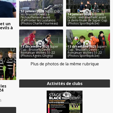
17 janvier 2026
Super Cup :
les Brussels Devils à
14 janvier 2026
Brussels
l’échauffement avant
Devils : entraînement avant
d’affronter les Lusitanos
la demi-finale de Super Cup
et un
(Photos Charlie Fourneau)
(Photos Sportkipik.be)
evils à
13 décembre 2025
Super
13 décembre 2025
Super
Cup : Brussels Devils -
Cup : Brussels Devils -
Romanian Wolves 51-22
Romanian Wolves 51-22
(Photos Agnès Ghigny)
(Photos Sportkipik.be)
Plus de photos de la même rubrique
Activités de clubs
 les
24
5