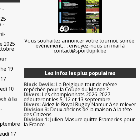
r
-
025
s
-
mi-
Vous souhaitez annoncer votre tournoi, soirée,
re 2025
événement, … envoyez-nous un mail à
ctobre
contact@sportkipik.be
our
che 19
Les infos les plus populaires
 17
Black Devils:
La Belgique tout de même
edi 10
repêchée pour la Coupe du Monde ?
Divers:
Les championnats 2026-2027
sch à la
débuteront les 5, 12 et 13 septembre
Divers:
Aidez le Royal Rugby Namur à se relever
-
Division 3:
Deux anciens de la maison à la tête
des Citizens
Division 1:
Julien Masure quitte Frameries pour
septembre
la France
jeudi 17