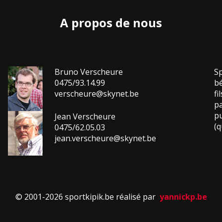
A propos de nous
Bruno Verscheure
Sp
0475/93.14.99
bé
verscheure@skynet.be
fi
pa
pu
Jean Verscheure
(q
0475/62.05.03
jean.verscheure@skynet.be
© 2001-2026 sportkipik.be réalisé par
yannickp.be