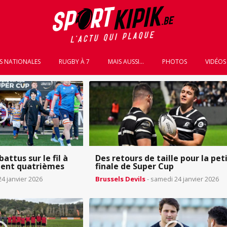
S NATIONALES
RUGBY À 7
MAIS AUSSI...
PHOTOS
VIDÉOS
battus sur le fil à
Des retours de taille pour la pet
ent quatrièmes
finale de Super Cup
4 janvier 2026
Brussels Devils
- samedi 24 janvier 2026