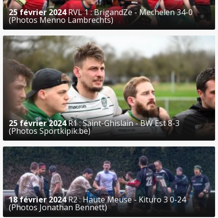
25 février 2024
RVL 1 : BrigandZe - Mechelen 34-0
(Photos Menno Lambrechts)
25 février 2024
R1 : Saint-Ghislain - BW Est 8-3
(Photos Sportkipik.be)
18 février 2024
R2 : Haute Meuse - Kituro 3 0-24
(Photos Jonathan Bennett)