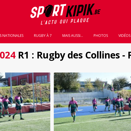
S NATIONALES
RUGBY À 7
MAIS AUSSI...
PHOTOS
VIDÉOS
2024
R1 : Rugby des Collines -