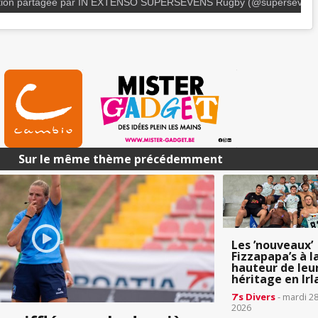
ation partagée par IN EXTENSO SUPERSEVENS Rugby (@supersevens
Sur le même thème précédemment
Les ’nouveaux’
Fizzapapa’s à l
hauteur de leu
héritage en Ir
7’s Divers
- mardi 28 
2026