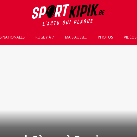
S NATIONALES
RUGBY À 7
MAIS AUSSI...
PHOTOS
VIDÉOS