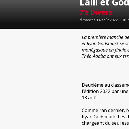
Lalli et G
7’s Divers
-
dimanche 14 août 2022
Bru
La première manche de l
et Ryan Godsmark se son
monégasque en finale et
Théo Adaba ont eux ter
Deuxième au classeme
l’édition 2022 par un
13 août.
Comme l’an dernier, l
Ryan Godsmark. Les d
chargeant du seul essa