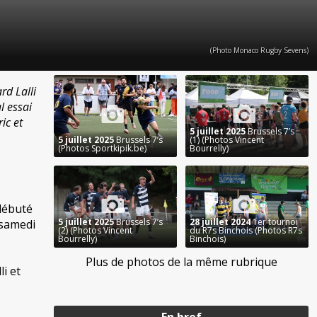
(Photo Monaco Rugby Sevens)
rd Lalli
l essai
ic et
5 juillet 2025
Brussels 7’s
5 juillet 2025
Brussels 7’s
(1) (Photos Vincent
(Photos Sportkipik.be)
Bourrelly)
débuté
5 juillet 2025
Brussels 7’s
28 juillet 2024
1er tournoi
 samedi
(2) (Photos Vincent
du R7s Binchois (Photos R7s
Bourrelly)
Binchois)
Plus de photos de la même rubrique
i et
En bref