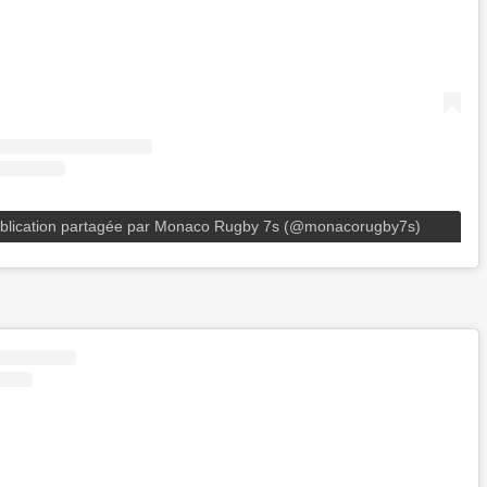
blication partagée par Monaco Rugby 7s (@monacorugby7s)