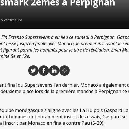
odsmark 2èmes à Perpignan
no Verscheure
’In Extenso Supersevens a eu lieu ce samedi à Perpignan. Gaspa
t hissé jusqu’en finale avec Monaco, le premier inscrivant le seu
 figurant parmi les nominés pour le titre de révélation. Ervin Mur
miné 5e et 12e.
nt final du Supersevens l’an dernier, Monaco a également 
e deuxième place lors de la première manche à Perpignan ce
’équipe monégasque s’aligne avec les La Hulpois Gaspard Lall
eux hommes ont notamment inscrit des essais, Gaspard se
i inscrit par Monaco en finale contre Pau (5-29).