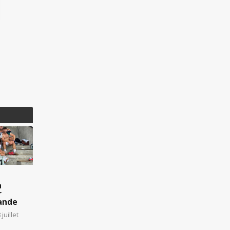
rugby)
a
r
lande
juillet