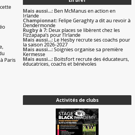
 cette
Mais aussi...:
Ben McManus en action en
Irlande
Championnat:
Felipe Geraghty a dit au revoir à
Dendermonde
héo
Rugby à 7:
Deux places se libèrent chez les
Fizzapapa’s pour l’Irlande
Mais aussi...:
Le Hesby recrute ses coachs pour
la saison 2026-2027
e,
Mais aussi...:
Soignies organise sa première
 du
Kermesse
Mais aussi...:
Boitsfort recrute des éducateurs,
à Paris
éducatrices, coachs et bénévoles
Activités de clubs