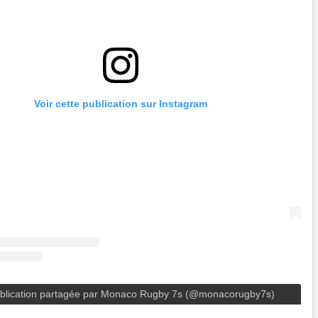
Voir cette publication sur Instagram
blication partagée par Monaco Rugby 7s (@monacorugby7s)