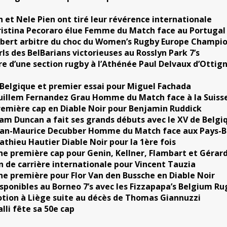
et Nele Pien ont tiré leur révérence internationale
ristina Pecoraro élue Femme du Match face au Portugal
bert arbitre du choc du Women’s Rugby Europe Champi
rls des BelBarians victorieuses au Rosslyn Park 7’s
e d’une section rugby à l’Athénée Paul Delvaux d’Ottign
 Belgique et premier essai pour Miguel Fachada
uillem Fernandez Grau Homme du Match face à la Suiss
remière cap en Diable Noir pour Benjamin Ruddick
iam Duncan a fait ses grands débuts avec le XV de Belgi
ean-Maurice Decubber Homme du Match face aux Pays-B
athieu Hautier Diable Noir pour la 1ère fois
ne première cap pour Genin, Kellner, Flambart et Gérar
in de carrière internationale pour Vincent Tauzia
ne première pour Flor Van den Bussche en Diable Noir
isponibles au Borneo 7’s avec les Fizzapapa’s Belgium Ru
tion à Liège suite au décès de Thomas Giannuzzi
lli fête sa 50e cap