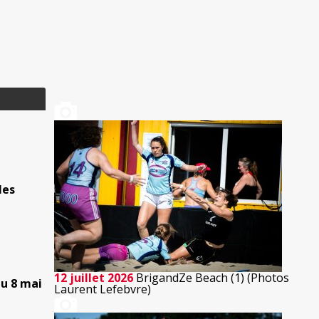
les
12 juillet 2026
BrigandZe Beach (1) (Photos
au 8 mai
Laurent Lefebvre)