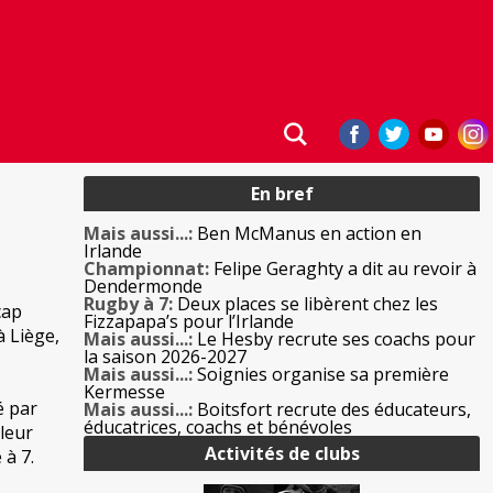
En bref
Mais aussi...:
Ben McManus en action en
Irlande
Championnat:
Felipe Geraghty a dit au revoir à
Dendermonde
Rugby à 7:
Deux places se libèrent chez les
cap
Fizzapapa’s pour l’Irlande
à Liège,
Mais aussi...:
Le Hesby recrute ses coachs pour
la saison 2026-2027
Mais aussi...:
Soignies organise sa première
Kermesse
é par
Mais aussi...:
Boitsfort recrute des éducateurs,
éducatrices, coachs et bénévoles
aleur
Activités de clubs
 à 7.