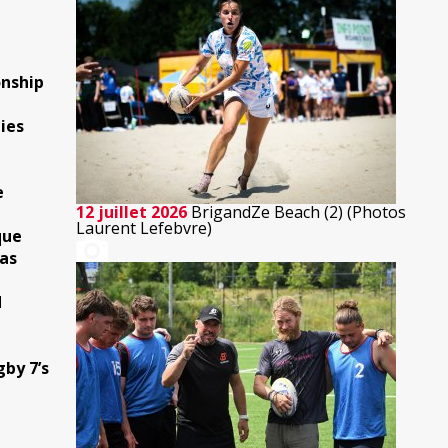
onship
ies
e
12 juillet 2026
BrigandZe Beach (2) (Photos
Laurent Lefebvre)
que
as
d
gby 7’s