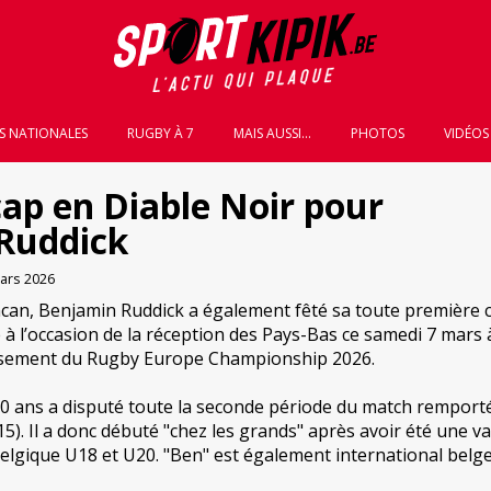
S NATIONALES
RUGBY À 7
MAIS AUSSI...
PHOTOS
VIDÉOS
ap en Diable Noir pour
Ruddick
ars 2026
can, Benjamin Ruddick a également fêté sa toute première 
 à l’occasion de la réception des Pays-Bas ce samedi 7 mars 
assement du Rugby Europe Championship 2026.
0 ans a disputé toute la seconde période du match remport
15). Il a donc débuté "chez les grands" après avoir été une v
elgique U18 et U20. "Ben" est également international belge