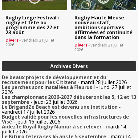
Rugby Liège Festival :
Rugby Haute Meuse :
rugby et fête au
nouveau staff,
programme des 22 et
ambitions sportives
23 août
affirmées et continuité
dans la formation
Divers
- vendredi 31 juillet
2026
Divers
- vendredi 31 juillet
2026
Archives Divers
De beaux projets de développement et du
recrutement pour les Citizens
- mardi 28 juillet 2026
Les perches sont installées à Fleurus !
- lundi 27 juillet
2026
Les championnats 2026-2027 débuteront les 5, 12 et 13
septembre
- jeudi 23 juillet 2026
Le BrigandZe Beach est devenu une institution
-
vendredi 17 juillet 2026
Budget validé pour les nouvelles infrastructures de
Visé
- jeudi 16 juillet 2026
Aidez le Royal Rugby Namur à se relever
- mardi 14
juillet 2026
Le Kituro fêtera ses 65 ans le 5 septembre
- mardi 14