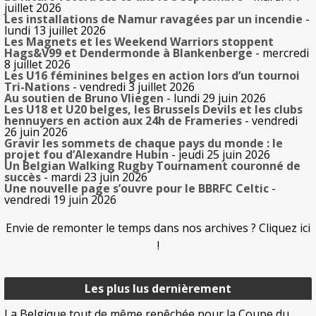
juillet 2026
Les installations de Namur ravagées par un incendie
-
lundi 13 juillet 2026
Les Magnets et les Weekend Warriors stoppent
Hags&V99 et Dendermonde à Blankenberge
- mercredi
8 juillet 2026
Les U16 féminines belges en action lors d’un tournoi
Tri-Nations
- vendredi 3 juillet 2026
Au soutien de Bruno Vliegen
- lundi 29 juin 2026
Les U18 et U20 belges, les Brussels Devils et les clubs
hennuyers en action aux 24h de Frameries
- vendredi
26 juin 2026
Gravir les sommets de chaque pays du monde : le
projet fou d’Alexandre Hubin
- jeudi 25 juin 2026
Un Belgian Walking Rugby Tournament couronné de
succès
- mardi 23 juin 2026
Une nouvelle page s’ouvre pour le BBRFC Celtic
-
vendredi 19 juin 2026
Envie de remonter le temps dans nos archives ? Cliquez ici
!
Les plus lus dernièrement
La Belgique tout de même repêchée pour la Coupe du