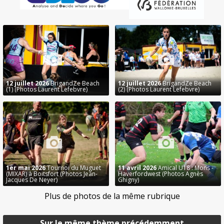
12 juillet 2026
BrigandZe Beach
12 juillet 2026
BrigandZe Beach
(1) (Photos Laurent Lefebvre)
(2) (Photos Laurent Lefebvre)
1er mai 2026
Tournoi du Muguet
11 avril 2026
Amical U18 : Mons -
(MIXAR) à Boitsfort (Photos Jean-
Haverfordwest (Photos Agnès
Jacques De Neyer)
Ghigny)
Plus de photos de la même rubrique
Sur le même thème précédemment