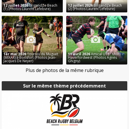
12 juillet 2026
BrigandZe Beach
12 juillet 2026
BrigandZe Beach
(1) (Photos Laurent Lefebvre)
(2) (Photos Laurent Lefebvre)
1er mai 2026
Tournoi du Muguet
11 avril 2026
Amical U18 : Mons -
(MIXAR) à Boitsfort (Photos Jean-
Haverfordwest (Photos Agnès
Jacques De Neyer)
Ghigny)
Plus de photos de la même rubrique
Sur le même thème précédemment