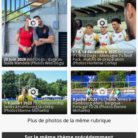
17 & 18 décembre 2025
Belgique
7’s Wild Dogs - Allemagne 7’s Wolf
20 Juin 2026
Wild Dogs : stage au
Pack : matchs de préparation
Stade Mandela (Photos Wild Dogs)
(Photos Hortense Corlùy)
9 juillet 2023
7’s Champ.Series à
7-9 juillet 2023
7’s Championship
Hambourg (Men) : Belgique -
Series à Hambourg (à-côtés)
Portugal 10-28 (Photos Etienne
(Photos Etienne Michaëlis)
Michaëlis)
Plus de photos de la même rubrique
Sur le même thème précédemment