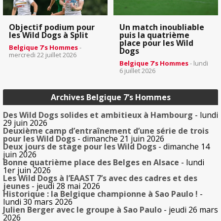
Objectif podium pour
Un match inoubliable
les Wild Dogs à Split
puis la quatrième
place pour les Wild
Belgique 7’s Hommes
-
Dogs
mercredi 22 juillet 2026
Belgique 7’s Hommes
- lundi
6 juillet 2026
Archives Belgique 7’s Hommes
Des Wild Dogs solides et ambitieux à Hambourg
- lundi
29 juin 2026
Deuxième camp d’entraînement d’une série de trois
pour les Wild Dogs
- dimanche 21 juin 2026
Deux jours de stage pour les Wild Dogs
- dimanche 14
juin 2026
Bonne quatrième place des Belges en Alsace
- lundi
1er juin 2026
Les Wild Dogs à l’EAAST 7’s avec des cadres et des
jeunes
- jeudi 28 mai 2026
Historique : la Belgique championne à Sao Paulo !
-
lundi 30 mars 2026
Julien Berger avec le groupe à Sao Paulo
- jeudi 26 mars
2026