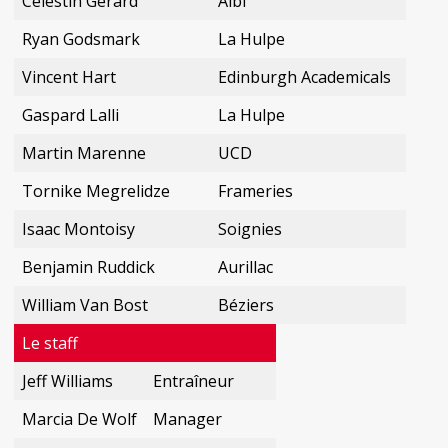
Célestin Gérard
Albi
Ryan Godsmark
La Hulpe
Vincent Hart
Edinburgh Academicals
Gaspard Lalli
La Hulpe
Martin Marenne
UCD
Tornike Megrelidze
Frameries
Isaac Montoisy
Soignies
Benjamin Ruddick
Aurillac
William Van Bost
Béziers
Le staff
Jeff Williams
Entraîneur
Marcia De Wolf
Manager