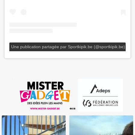
Une publication partagée par Sportkipik.be (@sportkipik.be)