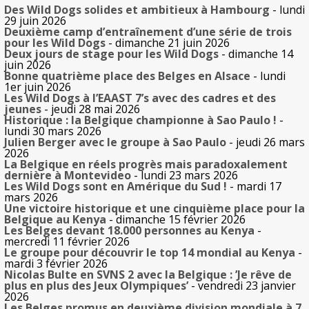
Des Wild Dogs solides et ambitieux à Hambourg
- lundi
29 juin 2026
Deuxième camp d’entraînement d’une série de trois
pour les Wild Dogs
- dimanche 21 juin 2026
Deux jours de stage pour les Wild Dogs
- dimanche 14
juin 2026
Bonne quatrième place des Belges en Alsace
- lundi
1er juin 2026
Les Wild Dogs à l’EAAST 7’s avec des cadres et des
jeunes
- jeudi 28 mai 2026
Historique : la Belgique championne à Sao Paulo !
-
lundi 30 mars 2026
Julien Berger avec le groupe à Sao Paulo
- jeudi 26 mars
2026
La Belgique en réels progrès mais paradoxalement
dernière à Montevideo
- lundi 23 mars 2026
Les Wild Dogs sont en Amérique du Sud !
- mardi 17
mars 2026
Une victoire historique et une cinquième place pour la
Belgique au Kenya
- dimanche 15 février 2026
Les Belges devant 18.000 personnes au Kenya
-
mercredi 11 février 2026
Le groupe pour découvrir le top 14 mondial au Kenya
-
mardi 3 février 2026
Nicolas Bulte en SVNS 2 avec la Belgique : ’Je rêve de
plus en plus des Jeux Olympiques’
- vendredi 23 janvier
2026
Les Belges promus en deuxième division mondiale à 7