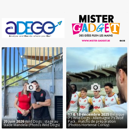
17 & 18 décembre 2025
Belgique
7’s Wild Dogs - Allemagne 7’s Wolf
20 Juin 2026
Wild Dogs : stage au
Pack : matchs de préparation
Stade Mandela (Photos Wild Dogs)
(Photos Hortense Corlùy)