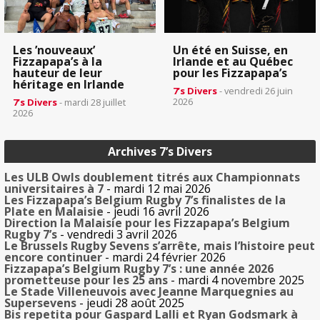
Les ’nouveaux’
Un été en Suisse, en
Fizzapapa’s à la
Irlande et au Québec
hauteur de leur
pour les Fizzapapa’s
héritage en Irlande
7’s Divers
- vendredi 26 juin
2026
7’s Divers
- mardi 28 juillet
2026
Archives 7’s Divers
Les ULB Owls doublement titrés aux Championnats
universitaires à 7
- mardi 12 mai 2026
Les Fizzapapa’s Belgium Rugby 7’s finalistes de la
Plate en Malaisie
- jeudi 16 avril 2026
Direction la Malaisie pour les Fizzapapa’s Belgium
Rugby 7’s
- vendredi 3 avril 2026
Le Brussels Rugby Sevens s’arrête, mais l’histoire peut
encore continuer
- mardi 24 février 2026
Fizzapapa’s Belgium Rugby 7’s : une année 2026
prometteuse pour les 25 ans
- mardi 4 novembre 2025
Le Stade Villeneuvois avec Jeanne Marquegnies au
Supersevens
- jeudi 28 août 2025
Bis repetita pour Gaspard Lalli et Ryan Godsmark à