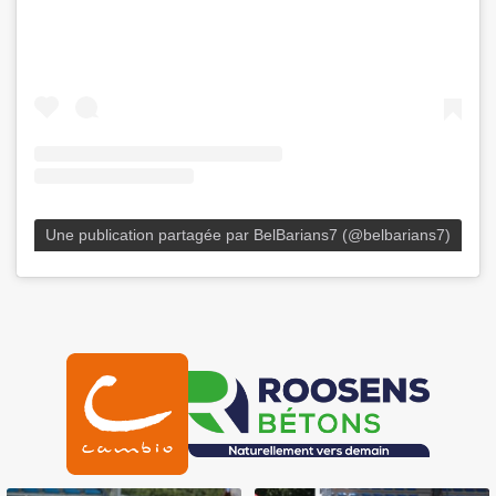
Une publication partagée par BelBarians7 (@belbarians7)