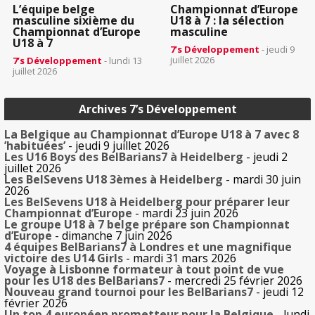
L’équipe belge
Championnat d’Europe
masculine sixième du
U18 à 7 : la sélection
Championnat d’Europe
masculine
U18 à 7
7’s Développement
- jeudi 9
juillet 2026
7’s Développement
- lundi 13
juillet 2026
Archives 7’s Développement
La Belgique au Championnat d’Europe U18 à 7 avec 8
’habituées’
- jeudi 9 juillet 2026
Les U16 Boys des BelBarians7 à Heidelberg
- jeudi 2
juillet 2026
Les BelSevens U18 3èmes à Heidelberg
- mardi 30 juin
2026
Les BelSevens U18 à Heidelberg pour préparer leur
Championnat d’Europe
- mardi 23 juin 2026
Le groupe U18 à 7 belge prépare son Championnat
d’Europe
- dimanche 7 juin 2026
4 équipes BelBarians7 à Londres et une magnifique
victoire des U14 Girls
- mardi 31 mars 2026
Voyage à Lisbonne formateur à tout point de vue
pour les U18 des BelBarians7
- mercredi 25 février 2026
Nouveau grand tournoi pour les BelBarians7
- jeudi 12
février 2026
Un top 4 européen prometteur pour la Belgique
- lundi