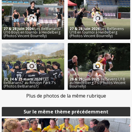
27 & 28 Juin 2026
Les BelBarians7
27 & 28 Juin 2026
Les BelSevens
U16 Boys en tournoi à Heidelberg
U18 en tournoi à Heidelberg
(Photos Vincent Bourrelly)
(Photos Vincent Bourrelly)
23, 24 & 25 mars 2026
Les
28 & 29 Juin 2025
BelSevens U18
BelBarians7 au Rosslyn Park 7’s
au Heidelberg 7’s (Photos Vincent
(Photos BelBarians7)
Bourrelly)
Plus de photos de la même rubrique
Sur le même thème précédemment