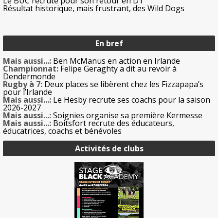
Le BUC recrute pour son retour en D1
Résultat historique, mais frustrant, des Wild Dogs
En bref
Mais aussi...:
Ben McManus en action en Irlande
Championnat:
Felipe Geraghty a dit au revoir à
Dendermonde
Rugby à 7:
Deux places se libèrent chez les Fizzapapa’s
pour l’Irlande
Mais aussi...:
Le Hesby recrute ses coachs pour la saison
2026-2027
Mais aussi...:
Soignies organise sa première Kermesse
Mais aussi...:
Boitsfort recrute des éducateurs,
éducatrices, coachs et bénévoles
Activités de clubs