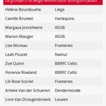
Le groupe U18 belge féminin pour Bourgoin-Jallieu
Hélène Bourdouxhe
Liège
Camille Bruneel
Harlequins
Margaux Jonckheere
ASUB
Marion Mauger
ASUB
Lise Moreau
Frameries
Leah Poucet
Namur
Zoé Quinn
BBRFC Celtic
Florence Rowland
BBRFC Celtic
Lili-Rose Scoriel
Frameries
Arlieke Van der Schueren
Dendermonde
Lore Van Droogenbroeck
Leuven