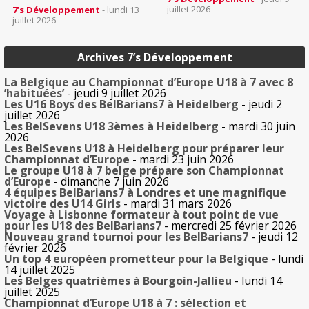
juillet 2026
7’s Développement
- lundi 13
juillet 2026
Archives 7’s Développement
La Belgique au Championnat d’Europe U18 à 7 avec 8
’habituées’
- jeudi 9 juillet 2026
Les U16 Boys des BelBarians7 à Heidelberg
- jeudi 2
juillet 2026
Les BelSevens U18 3èmes à Heidelberg
- mardi 30 juin
2026
Les BelSevens U18 à Heidelberg pour préparer leur
Championnat d’Europe
- mardi 23 juin 2026
Le groupe U18 à 7 belge prépare son Championnat
d’Europe
- dimanche 7 juin 2026
4 équipes BelBarians7 à Londres et une magnifique
victoire des U14 Girls
- mardi 31 mars 2026
Voyage à Lisbonne formateur à tout point de vue
pour les U18 des BelBarians7
- mercredi 25 février 2026
Nouveau grand tournoi pour les BelBarians7
- jeudi 12
février 2026
Un top 4 européen prometteur pour la Belgique
- lundi
14 juillet 2025
Les Belges quatrièmes à Bourgoin-Jallieu
- lundi 14
juillet 2025
Championnat d’Europe U18 à 7 : sélection et