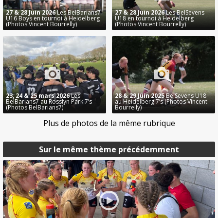
27 & 28 Juin 2026
Les BelBarians7
27 & 28 Juin 2026
Les BelSevens
U16 Boys en tournoi à Heidelberg
U18 en tournoi à Heidelberg
(Photos Vincent Bourrelly)
(Photos Vincent Bourrelly)
23, 24 & 25 mars 2026
Les
28 & 29 Juin 2025
BelSevens U18
BelBarians7 au Rosslyn Park 7’s
au Heidelberg 7’s (Photos Vincent
(Photos BelBarians7)
Bourrelly)
Plus de photos de la même rubrique
Sur le même thème précédemment