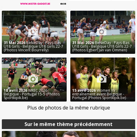
31 Mai 2026
BeNeDay : Pays-Bas
31 Mai 2026
BeNeDay : Pays-Bas
U18 Girls - Belgique U18 Girls 22-7
U18 Girls - Belgique U18 Girls 22-7
(Photos Vincent Bourrelly)
(Photos Egbert Jan van Ommen)
18 avril 2026
WREC 2026 :
15 avril 2026
Women XV :
Belgique - Portugal 15-5 (Photos
entraînement avant Belgique -
Sportkipik.be)
Portugal (Photos Sportkipik.be)
Plus de photos de la même rubrique
Sur le même thème précédemment