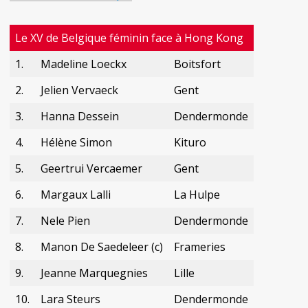
Le XV de Belgique féminin face à Hong Kong
1.
Madeline Loeckx
Boitsfort
2.
Jelien Vervaeck
Gent
3.
Hanna Dessein
Dendermonde
4.
Hélène Simon
Kituro
5.
Geertrui Vercaemer
Gent
6.
Margaux Lalli
La Hulpe
7.
Nele Pien
Dendermonde
8.
Manon De Saedeleer (c)
Frameries
9.
Jeanne Marquegnies
Lille
10.
Lara Steurs
Dendermonde