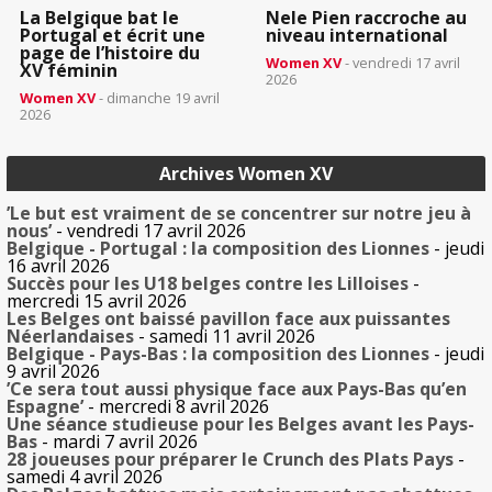
La Belgique bat le
Nele Pien raccroche au
Portugal et écrit une
niveau international
page de l’histoire du
Women XV
- vendredi 17 avril
XV féminin
2026
Women XV
- dimanche 19 avril
2026
Archives Women XV
’Le but est vraiment de se concentrer sur notre jeu à
nous’
- vendredi 17 avril 2026
Belgique - Portugal : la composition des Lionnes
- jeudi
16 avril 2026
Succès pour les U18 belges contre les Lilloises
-
mercredi 15 avril 2026
Les Belges ont baissé pavillon face aux puissantes
Néerlandaises
- samedi 11 avril 2026
Belgique - Pays-Bas : la composition des Lionnes
- jeudi
9 avril 2026
’Ce sera tout aussi physique face aux Pays-Bas qu’en
Espagne’
- mercredi 8 avril 2026
Une séance studieuse pour les Belges avant les Pays-
Bas
- mardi 7 avril 2026
28 joueuses pour préparer le Crunch des Plats Pays
-
samedi 4 avril 2026