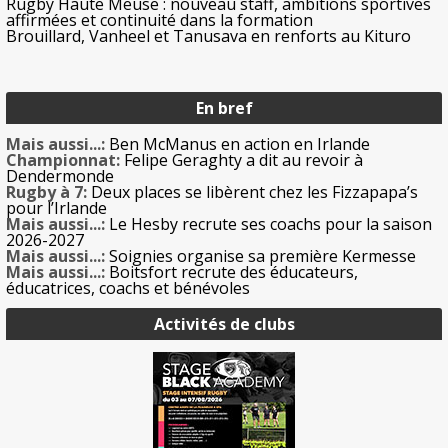
Rugby Haute Meuse : nouveau staff, ambitions sportives
affirmées et continuité dans la formation
Brouillard, Vanheel et Tanusava en renforts au Kituro
En bref
Mais aussi...:
Ben McManus en action en Irlande
Championnat:
Felipe Geraghty a dit au revoir à
Dendermonde
Rugby à 7:
Deux places se libèrent chez les Fizzapapa’s
pour l’Irlande
Mais aussi...:
Le Hesby recrute ses coachs pour la saison
2026-2027
Mais aussi...:
Soignies organise sa première Kermesse
Mais aussi...:
Boitsfort recrute des éducateurs,
éducatrices, coachs et bénévoles
Activités de clubs