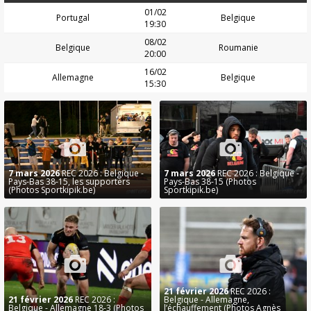
01/02
Portugal
Belgique
19:30
08/02
Belgique
Roumanie
20:00
16/02
Allemagne
Belgique
15:30
7 mars 2026
REC 2026 : Belgique -
7 mars 2026
REC 2026 : Belgique -
Pays-Bas 38-15, les supporters
Pays-Bas 38-15 (Photos
(Photos Sportkipik.be)
Sportkipik.be)
21 février 2026
REC 2026 :
21 février 2026
REC 2026 :
Belgique - Allemagne,
Belgique - Allemagne 18-3 (Photos
l’échauffement (Photos Agnès