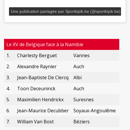
Une publication partagée par Sportkipik.be (@sportkipik.be)
Le XV de Belgique face à la Namibie
1.
Charlesty Berguet
Vannes
2.
Alexandre Raynier
Auch
3.
Jean-Baptiste De Clercq
Albi
4.
Toon Deceuninck
Auch
5.
Maximilien Hendrickx
Suresnes
6.
Jean-Maurice Decubber
Soyaux-Angoulême
7.
William Van Bost
Béziers