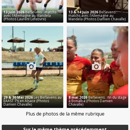
13 Juin 2026
BelSevens : matchs
13 & 14 Juin 2026
BelSevens :
avec l’Allemagne au Mandela
matchs avec l’Allemagne au
(Photos Laurent Lefebvre)
Mandela (Photos Damien Chavalle)
29 & 30 Mai 2026
Les BelSevens au
8 mai 2026
BelSevens : fin du stage
EAAST 7’s en Alsace (Photos
à Bonalba (Photos Damien
Damien Chavalle)
Chavalle)
Plus de photos de la même rubrique
Sur le même thème précédemment