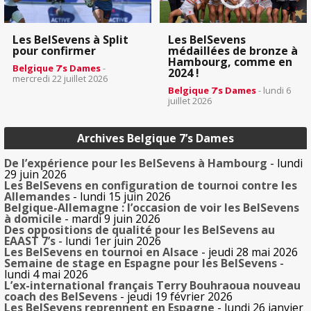
Les BelSevens à Split
Les BelSevens
pour confirmer
médaillées de bronze à
Hambourg, comme en
Belgique 7’s Dames
-
2024 !
mercredi 22 juillet 2026
Belgique 7’s Dames
- lundi 6
juillet 2026
Archives Belgique 7’s Dames
De l’expérience pour les BelSevens à Hambourg
- lundi
29 juin 2026
Les BelSevens en configuration de tournoi contre les
Allemandes
- lundi 15 juin 2026
Belgique-Allemagne : l’occasion de voir les BelSevens
à domicile
- mardi 9 juin 2026
Des oppositions de qualité pour les BelSevens au
EAAST 7’s
- lundi 1er juin 2026
Les BelSevens en tournoi en Alsace
- jeudi 28 mai 2026
Semaine de stage en Espagne pour les BelSevens
-
lundi 4 mai 2026
L’ex-international français Terry Bouhraoua nouveau
coach des BelSevens
- jeudi 19 février 2026
Les BelSevens reprennent en Espagne
- lundi 26 janvier