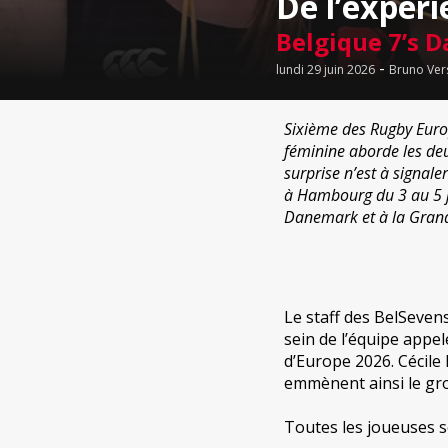
De l’expér
Belgique 7’s 
-
lundi 29 juin 2026
Bruno Ver
Sixième des Rugby Europ
féminine aborde les de
surprise n’est à signal
à Hambourg du 3 au 5 jui
Danemark et à la Gran
Le staff des BelSeven
sein de l’équipe app
d’Europe 2026. Cécile
emmènent ainsi le gr
Toutes les joueuses sé