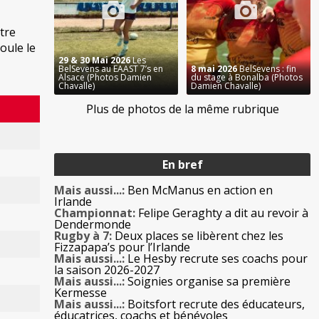
tre
oule le
29 & 30 Mai 2026
Les
BelSevens au EAAST 7’s en
8 mai 2026
BelSevens : fin
Alsace (Photos Damien
du stage à Bonalba (Photos
Chavalle)
Damien Chavalle)
Plus de photos de la même rubrique
En bref
Mais aussi...:
Ben McManus en action en
Irlande
Championnat:
Felipe Geraghty a dit au revoir à
Dendermonde
Rugby à 7:
Deux places se libèrent chez les
Fizzapapa’s pour l’Irlande
Mais aussi...:
Le Hesby recrute ses coachs pour
la saison 2026-2027
Mais aussi...:
Soignies organise sa première
Kermesse
Mais aussi...:
Boitsfort recrute des éducateurs,
éducatrices, coachs et bénévoles