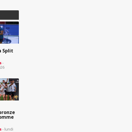
 Split
s
-
026
bronze
comme
s
- lundi