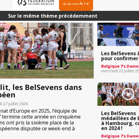
Sur le même thème précédemment
Les BelSevens à
pour confirmer
Belgique 7’s Dame
mercredi 22 juillet 2
lit, les BelSevens dans
opéen
i 27 juillet 2026
at d’Europe en 2025, l’équipe de
Les BelSevens
7 termine cette année en cinquième
médaillées de 
s ont pris la sixième place de la
à Hambourg, 
en 2024 !
péenne disputée ce week-end à
Belgique 7’s Dame