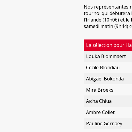
Nos représentantes ra
tournoi qui débutera 
l’Irlande (10h06) et l
samedi matin (9h44) 
La sélection pour 
Louka Blommaert
Cécile Blondiau
Abigaël Bokonda
Mira Broeks
Aïcha Chiua
Ambre Collet
Pauline Gernaey