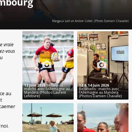
ambourg
Margaux Lalli et Ambre Collet. (Photo Damien Chavalle)
e vraie
dez-vous
au
13 Juin 2026
BelSevens :
13 & 14 Juin 2026
matchs avec l’Allemagne au
BelSevens : matchs avec
Mandela (Photos Laurent
l’Allemagne au Mandela
nce au
Lefebvre)
(Photos Damien Chavalle)
t
rcaemer
noi.