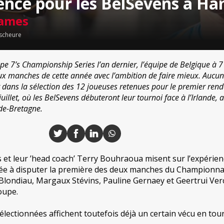
ience pour les BelSevens à H
Dames
scheure
e 7’s Championship Series l’an dernier, l’équipe de Belgique à 7
ux manches de cette année avec l’ambition de faire mieux. Aucun
er dans la sélection des 12 joueuses retenues pour le premier ren
llet, où les BelSevens débuteront leur tournoi face à l’Irlande, 
de-Bretagne.
s et leur ’head coach’ Terry Bouhraoua misent sur l’expérie
elée à disputer la première des deux manches du Championna
 Blondiau, Margaux Stévins, Pauline Gernaey et Geertrui Ve
oupe.
lectionnées affichent toutefois déjà un certain vécu en tour