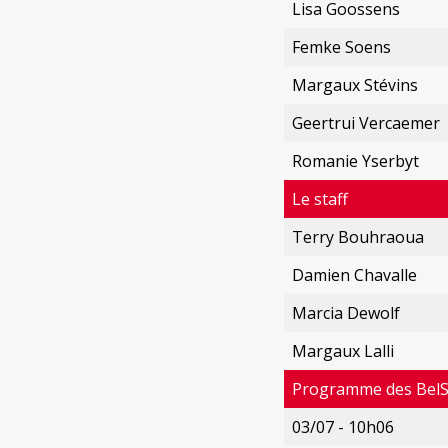
Lisa Goossens
Femke Soens
Margaux Stévins
Geertrui Vercaemer
Romanie Yserbyt
Le staff
Terry Bouhraoua
Damien Chavalle
Marcia Dewolf
Margaux Lalli
Programme des Bel
03/07 - 10h06