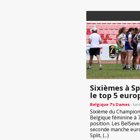
Sixièmes à Sp
le top 5 eur
Belgique 7’s Dames
- lund
Sixième du Championn
Belgique féminine à 
position. Les BelSeven
seconde manche euro
Split, (...)