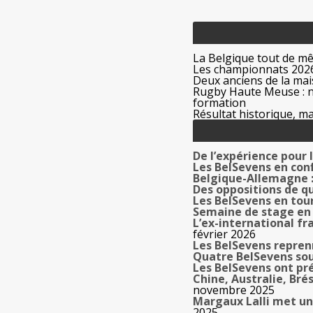
La Belgique tout de m
Les championnats 2026
Deux anciens de la mais
Rugby Haute Meuse : no
formation
Résultat historique, ma
De l’expérience pour
Les BelSevens en con
Belgique-Allemagne : 
Des oppositions de qu
Les BelSevens en tou
Semaine de stage en
L’ex-international f
février 2026
Les BelSevens repre
Quatre BelSevens sou
Les BelSevens ont pré
Chine, Australie, Br
novembre 2025
Margaux Lalli met un 
2025