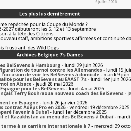
6 juillet 2026
Les plus lus dernièrement
ême repêchée pour la Coupe du Monde ?
-2027 débuteront les 5, 12 et 13 septembre
on à la tête des Citizens
uveau staff, ambitions sportives affirmées et continuité da
is frustrant, des Wild Dogs
Archives Belgique 7’s Dames
 les BelSevens à Hambourg
- lundi 29 juin 2026
figuration de tournoi contre les Allemandes
- lundi 15 ju
l’occasion de voir les BelSevens à domicile
- mardi 9 juin
alité pour les BelSevens au EAAST 7’s
- lundi 1er juin 2026
rnoi en Alsace
- jeudi 28 mai 2026
 Espagne pour les BelSevens
- lundi 4 mai 2026
rançais Terry Bouhraoua nouveau coach des BelSevens
- j
nnent en Espagne
- lundi 26 janvier 2026
s contrat Adeps Pro en 2026
- vendredi 19 décembre 2025
paré l’avenir à Dubaï
- lundi 1er décembre 2025
ésil et Kazakhstan au menu des BelSevens à Dubaï
- mardi
terme à sa carrière internationale à 7
- mercredi 29 oct