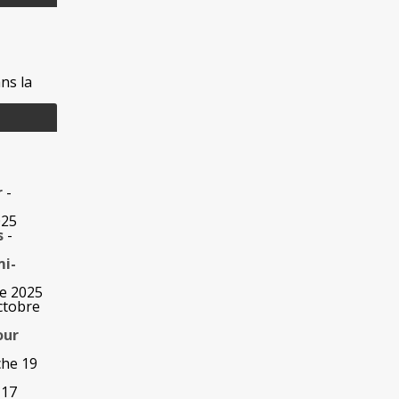
ns la
r
-
025
s
-
mi-
re 2025
ctobre
our
che 19
 17