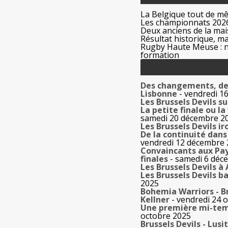
La Belgique tout de m
Les championnats 2026
Deux anciens de la mais
Résultat historique, ma
Rugby Haute Meuse : no
formation
Des changements, des 
Lisbonne
- vendredi 16
Les Brussels Devils s
La petite finale ou la
samedi 20 décembre 2
Les Brussels Devils i
De la continuité dans
vendredi 12 décembre
Convaincants aux Pays
finales
- samedi 6 déc
Les Brussels Devils à
Les Brussels Devils b
2025
Bohemia Warriors - Br
Kellner
- vendredi 24 
Une première mi-tem
octobre 2025
Brussels Devils - Lusi