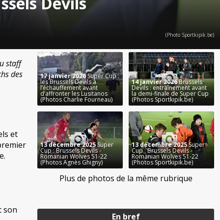
ssels Devils
(Photo Sportkipik.be)
u staff
chs des
17 janvier 2026
Super Cup :
les Brussels Devils à
14 janvier 2026
Brussels
l’échauffement avant
Devils : entraînement avant
d’affronter les Lusitanos
la demi-finale de Super Cup
(Photos Charlie Fourneau)
(Photos Sportkipik.be)
ls et
 premier
13 décembre 2025
Super
13 décembre 2025
Super
Cup : Brussels Devils -
Cup : Brussels Devils -
e.
Romanian Wolves 51-22
Romanian Wolves 51-22
(Photos Agnès Ghigny)
(Photos Sportkipik.be)
Plus de photos de la même rubrique
t son
En bref