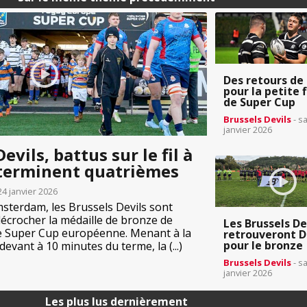
Des retours de 
pour la petite 
de Super Cup
Brussels Devils
- s
janvier 2026
evils, battus sur le fil à
terminent quatrièmes
4 janvier 2026
sterdam, les Brussels Devils sont
décrocher la médaille de bronze de
Les Brussels De
de Super Cup européenne. Menant à la
retrouveront D
pour le bronze
evant à 10 minutes du terme, la (...)
Brussels Devils
- s
janvier 2026
Les plus lus dernièrement