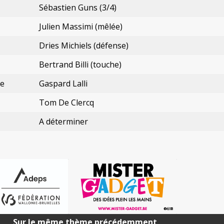
Sébastien Guns (3/4)
Julien Massimi (mêlée)
Dries Michiels (défense)
Bertrand Billi (touche)
ue
Gaspard Lalli
Tom De Clercq
A déterminer
Sur le même thème précédemment