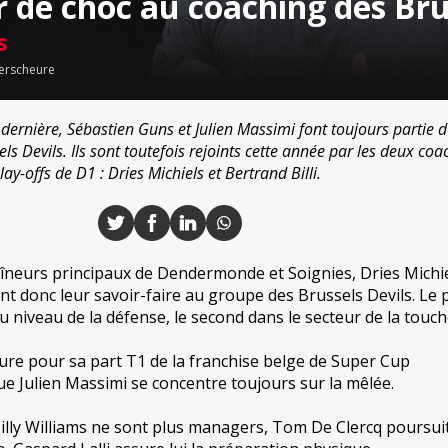
 de choc au coaching des Bru
s
erscheure
dernière, Sébastien Guns et Julien Massimi font toujours partie d
ls Devils. Ils sont toutefois rejoints cette année par les deux coa
lay-offs de D1 : Dries Michiels et Bertrand Billi.
neurs principaux de Dendermonde et Soignies, Dries Michie
ent donc leur savoir-faire au groupe des Brussels Devils. Le
 niveau de la défense, le second dans le secteur de la touch
re pour sa part T1 de la franchise belge de Super Cup
e Julien Massimi se concentre toujours sur la mêlée.
Billy Williams ne sont plus managers, Tom De Clercq poursui