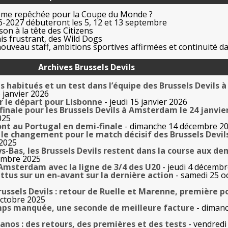
ême repêchée pour la Coupe du Monde ?
-2027 débuteront les 5, 12 et 13 septembre
on à la tête des Citizens
is frustrant, des Wild Dogs
uveau staff, ambitions sportives affirmées et continuité da
Archives Brussels Devils
habitués et un test dans l’équipe des Brussels Devils à
 janvier 2026
ur le départ pour Lisbonne
- jeudi 15 janvier 2026
 finale pour les Brussels Devils à Amsterdam le 24 janvie
025
ront au Portugal en demi-finale
- dimanche 14 décembre 2
 le changement pour le match décisif des Brussels Devil
 2025
-Bas, les Brussels Devils restent dans la course aux de
embre 2025
 Amsterdam avec la ligne de 3/4 des U20
- jeudi 4 décemb
attus sur un en-avant sur la dernière action
- samedi 25 o
ussels Devils : retour de Ruelle et Marenne, première p
octobre 2025
ps manquée, une seconde de meilleure facture
- diman
tanos : des retours, des premières et des tests
- vendredi