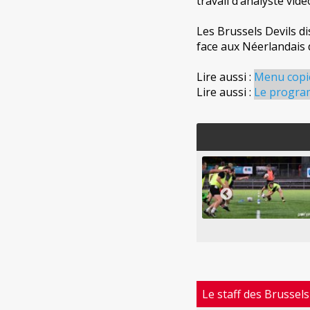
travail d’analyste vid
Les Brussels Devils d
face aux Néerlandais
Lire aussi :
Menu copie
Lire aussi :
Le program
Le staff des Brussels