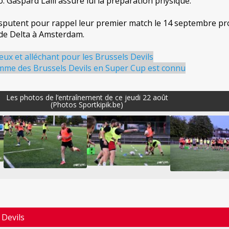
éo. Gaspard Lalli assure lui la préparation physique.
isputent pour rappel leur premier match le 14 septembre pr
 de Delta à Amsterdam.
ux et alléchant pour les Brussels Devils
me des Brussels Devils en Super Cup est connu
Les photos de l’entraînement de ce jeudi 22 août
(Photos Sportkipik.be)
 Devils