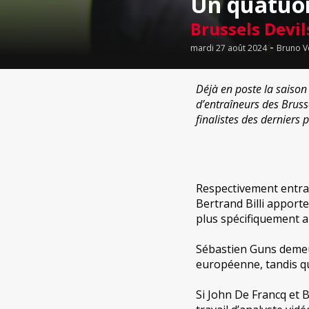
Un quatuor
Brussels Devil
-
mardi 27 août 2024
Bruno V
Déjà en poste la saison 
d’entraîneurs des Brusse
finalistes des derniers p
Respectivement entraî
Bertrand Billi apport
plus spécifiquement au
Sébastien Guns demeu
européenne, tandis qu
Si John De Francq et 