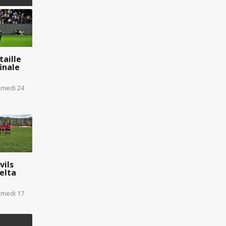
taille
finale
amedi 24
vils
elta
amedi 17