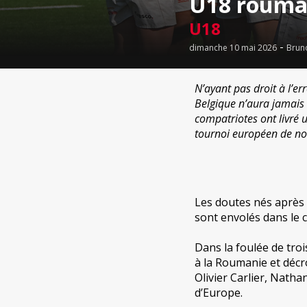
U18 rouma
U18
-
dimanche 10 mai 2026
Brun
N’ayant pas droit à l’e
Belgique n’aura jamais 
compatriotes ont livré u
tournoi européen de n
Les doutes nés après 
sont envolés dans le c
Dans la foulée de troi
à la Roumanie et décr
Olivier Carlier, Nat
d’Europe.