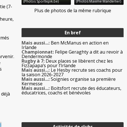
(Photos Sportkipik.be)
(Photos Maxime Manderlier)
ie (7-
Plus de photos de la même rubrique
’heure,
En bref
ormés
Mais aussi...:
Ben McManus en action en
Irlande
Championnat:
Felipe Geraghty a dit au revoir à
rvenir.
Dendermonde
Rugby à 7:
Deux places se libèrent chez les
e
Fizzapapa’s pour l’Irlande
s
Mais aussi...:
Le Hesby recrute ses coachs pour
la saison 2026-2027
Mais aussi...:
Soignies organise sa première
Kermesse
Mais aussi...:
Boitsfort recrute des éducateurs,
éducatrices, coachs et bénévoles
 déjà
8
Activités de clubs