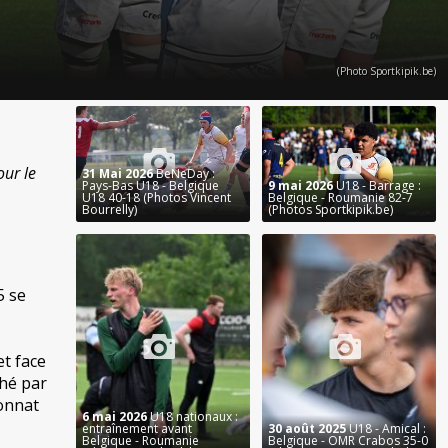
(Photo Sportkipik.be)
our le
31 Mai 2026
BeNeDay :
Pays-Bas U18 - Belgique
9 mai 2026
U18 - Barrage :
U18 40-18 (Photos Vincent
Belgique - Roumanie 82-7
Bourrelly)
(Photos Sportkipik.be)
5 se
et face
ché par
onnat
6 mai 2026
U18 nationaux :
entraînement avant
30 août 2025
U18 - Amical :
Belgique - Roumanie
Belgique - OMR Crabos 35-0