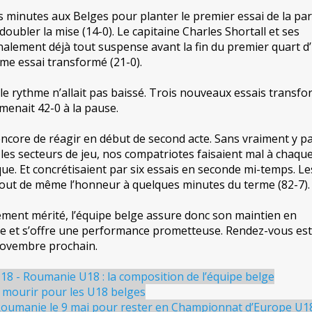
ois minutes aux Belges pour planter le premier essai de la part
 doubler la mise (14-0). Le capitaine Charles Shortall et ses
inalement déjà tout suspense avant la fin du premier quart d
ème essai transformé (21-0).
 le rythme n’allait pas baissé. Trois nouveaux essais transf
 menait 42-0 à la pause.
ncore de réagir en début de second acte. Sans vraiment y pa
les secteurs de jeu, nos compatriotes faisaient mal à chaqu
ue. Et concrétisaient par six essais en seconde mi-temps. Le
out de même l’honneur à quelques minutes du terme (82-7).
ment mérité, l’équipe belge assure donc son maintien en
 et s’offre une performance prometteuse. Rendez-vous est
novembre prochain.
18 - Roumanie U18 : la composition de l’équipe belge
 mourir pour les U18 belges
oumanie le 9 mai pour rester en Championnat d’Europe U1