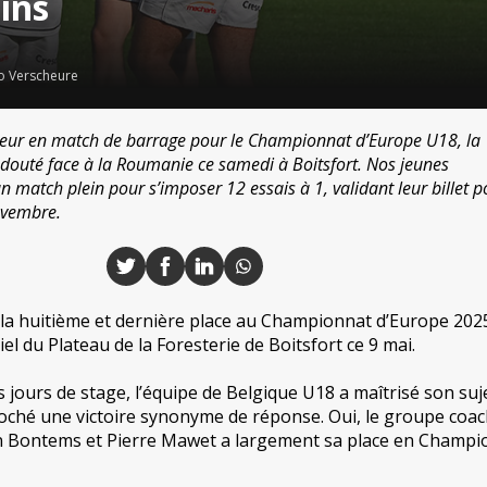
ins
o Verscheure
rreur en match de barrage pour le Championnat d’Europe U18, la
douté face à la Roumanie ce samedi à Boitsfort. Nos jeunes
n match plein pour s’imposer 12 essais à 1, validant leur billet p
ovembre.
la huitième et dernière place au Championnat d’Europe 202
iel du Plateau de la Foresterie de Boitsfort ce 9 mai.
s jours de stage, l’équipe de Belgique U18 a maîtrisé son suj
oché une victoire synonyme de réponse. Oui, le groupe coa
han Bontems et Pierre Mawet a largement sa place en Champi