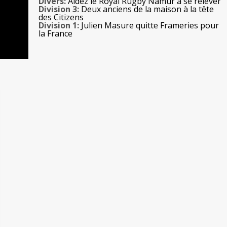
Divers:
Aidez le Royal Rugby Namur à se relever
Division 3:
Deux anciens de la maison à la tête
des Citizens
Division 1:
Julien Masure quitte Frameries pour
la France