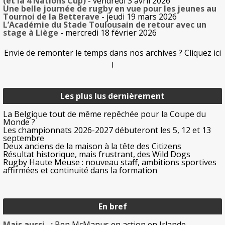
(et la 4 Nations Cup)
- vendredi 3 avril 2026
Une belle journée de rugby en vue pour les jeunes au
Tournoi de la Betterave
- jeudi 19 mars 2026
L’Académie du Stade Toulousain de retour avec un
stage à Liège
- mercredi 18 février 2026
Envie de remonter le temps dans nos archives ? Cliquez ici
!
Les plus lus dernièrement
La Belgique tout de même repêchée pour la Coupe du
Monde ?
Les championnats 2026-2027 débuteront les 5, 12 et 13
septembre
Deux anciens de la maison à la tête des Citizens
Résultat historique, mais frustrant, des Wild Dogs
Rugby Haute Meuse : nouveau staff, ambitions sportives
affirmées et continuité dans la formation
En bref
Mais aussi...:
Ben McManus en action en Irlande