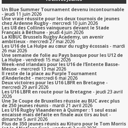
Un Blue Summer Tournament devenu incontournable
- jeudi 11 juin 2026
Une vraie réussite pour les deux tournois de jeunes
chez Ardenne Rugby
- mercredi 10 juin 2026
Les U8 des Collines vainqueurs devant le Stade
Français à Béthune
- jeudi 4 juin 2026
La KIBUC Brussels Rugby Academy, un avenir
ambitieux
- mercredi 27 mai 2026
Les U16 de La Hulpe au cœur du rugby écossais
- mardi
26 mai 2026
Une semaine de folie au Pays basque pour les U12 de
La Hulpe
- vendredi 15 mai 2026
Week-end irlandais pour les U16 de l’Entente Basse-
Meuse
- mercredi 13 mai 2026
Il reste de la place au Purple Tournament
d’Anderlecht
- mercredi 6 mai 2026
Deux victoires pour les U16 LBFR en Bretagne
-
mercredi 29 avril 2026
Les U16 LBFR en route pour la Bretagne
- jeudi 23 avril
2026
Une 3e Coupe de Bruxelles réussie au BUC avec plus
de 250 jeunes réunis
- mardi 21 avril 2026
Les U16 Rugby Vlaanderen à Quimper : 1 seul essai
encaissé mais défaite en finale aux tirs au but
-
dimanche 5 avril 2026
Plus de 350 jeunes réunis au Kituro pour le Tom Morris