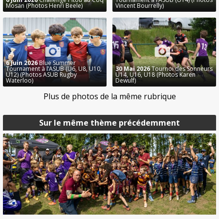
Mosan (Photos Henri Beele)
Vincent Bourrelly)
6 Juin 2026
Blue Summer
Tournament à l’ASUB (U6, U8, U10,
30 Mai 2026
Tournoi des Sonneurs
U12) (Photos ASUB Rugby
U14, U16, U18 (Photos Karen
Waterloo)
Dewulf)
Plus de photos de la même rubrique
Sur le même thème précédemment