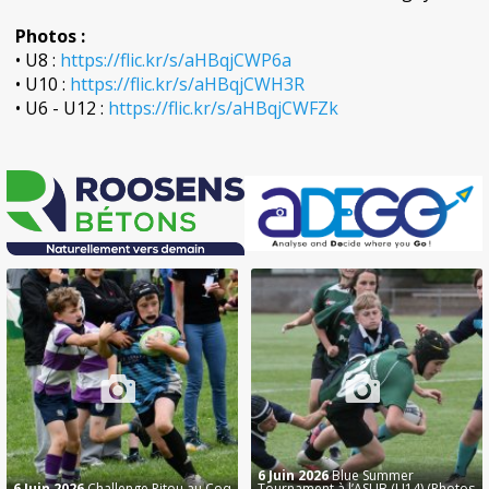
Photos :
• U8 :
https://flic.kr/s/aHBqjCWP6a
• U10 :
https://flic.kr/s/aHBqjCWH3R
• U6 - U12 :
https://flic.kr/s/aHBqjCWFZk
6 Juin 2026
Blue Summer
6 Juin 2026
Challenge Pitou au Coq
Tournament à l’ASUB (U14) (Photos