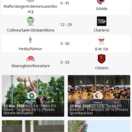
0 - 91
Walferdange/Ardenne/Luxembo
Schilde
urg
12 - 29
Collines/Saint-Ghislain/Mons
Charleroi
0 - 62
Hesby/Namur
B.W. Est
0 - 53
Waereghem/Roeselare
Citizens
23 Mai 2026
D1 U16 - Finale PO :
23 Mai 2026
D1 U18 - Finale PO :
Kituro - Soignies 24-12 (Photos
Boitsfort - Frameries 39-18 (Photos
Etienne Michaëlis)
Sportkipik.be)