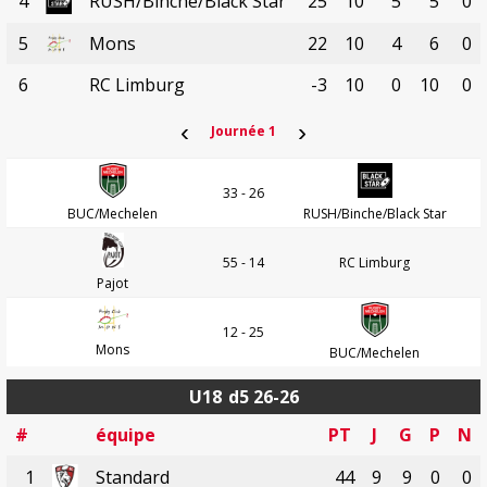
4
RUSH/Binche/Black Star
25
10
5
5
0
5
Mons
22
10
4
6
0
6
RC Limburg
-3
10
0
10
0
‹
›
Journée 1
33 - 26
BUC/Mechelen
RUSH/Binche/Black Star
55 - 14
RC Limburg
Pajot
12 - 25
Mons
BUC/Mechelen
U18
d5 26-26
#
équipe
PT
J
G
P
N
1
Standard
44
9
9
0
0