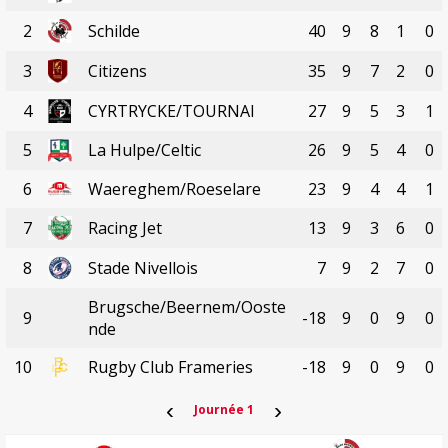
2
Schilde
40
9
8
1
0
3
Citizens
35
9
7
2
0
4
CYRTRYCKE/TOURNAI
27
9
5
3
1
5
La Hulpe/Celtic
26
9
5
4
0
6
Waereghem/Roeselare
23
9
4
4
1
7
Racing Jet
13
9
3
6
0
8
Stade Nivellois
7
9
2
7
0
Brugsche/Beernem/Ooste
9
-18
9
0
9
0
nde
10
Rugby Club Frameries
-18
9
0
9
0
‹
›
Journée 1