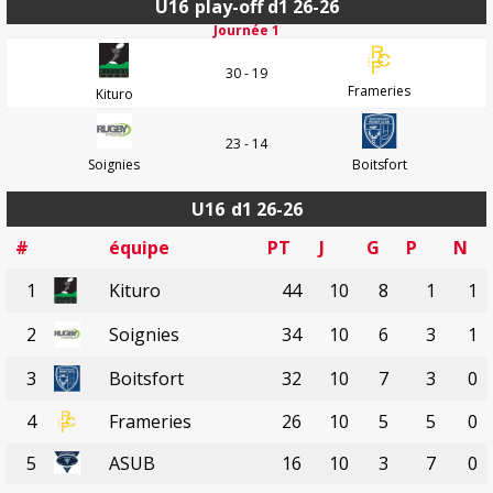
U16
play-off d1 26-26
Journée 1
30 - 19
Frameries
Kituro
23 - 14
Soignies
Boitsfort
U16
d1 26-26
#
équipe
PT
J
G
P
N
1
Kituro
44
10
8
1
1
2
Soignies
34
10
6
3
1
3
Boitsfort
32
10
7
3
0
4
Frameries
26
10
5
5
0
5
ASUB
16
10
3
7
0