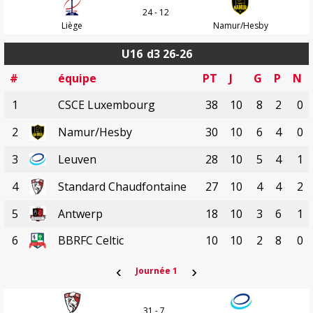
24 - 12
Liège
Namur/Hesby
U16
d3 26-26
#
équipe
PT
J
G
P
N
1
CSCE Luxembourg
38
10
8
2
0
2
Namur/Hesby
30
10
6
4
0
3
Leuven
28
10
5
4
1
4
Standard Chaudfontaine
27
10
4
4
2
5
Antwerp
18
10
3
6
1
6
BBRFC Celtic
10
10
2
8
0
‹
›
Journée 1
31 - 7