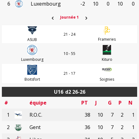
6
Luxembourg
-2
10
0
10
0
‹
›
Journée 1
21 - 24
Frameries
ASUB
10 - 55
Luxembourg
Kituro
21 - 17
Boitsfort
Soignies
U16
d2 26-26
#
équipe
PT
J
G
P
N
1
R.O.C.
38
10
7
2
1
2
Gent
36
10
7
2
1