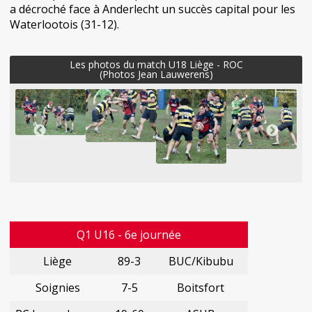
a décroché face à Anderlecht un succès capital pour les
Waterlootois (31-12).
Les photos du match U18 Liège - ROC
(Photos Jean Lauwerens)
Q1 U16 - 6e journée
Liège
89-3
BUC/Kibubu
Soignies
7-5
Boitsfort