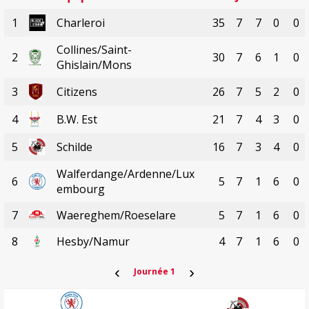
1
Charleroi
35
7
7
0
0
Collines/Saint-
2
30
7
6
1
0
Ghislain/Mons
3
Citizens
26
7
5
2
0
4
B.W. Est
21
7
4
3
0
5
Schilde
16
7
3
4
0
Walferdange/Ardenne/Lux
6
5
7
1
6
0
embourg
7
Waereghem/Roeselare
5
7
1
6
0
8
Hesby/Namur
4
7
1
6
0
‹
›
Journée 1