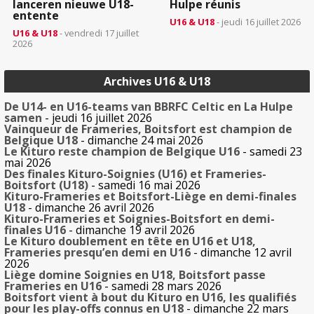
lanceren nieuwe U18-
Hulpe réunis
entente
U16 & U18
- jeudi 16 juillet 2026
U16 & U18
- vendredi 17 juillet
2026
Archives U16 & U18
De U14- en U16-teams van BBRFC Celtic en La Hulpe
samen
- jeudi 16 juillet 2026
Vainqueur de Frameries, Boitsfort est champion de
Belgique U18
- dimanche 24 mai 2026
Le Kituro reste champion de Belgique U16
- samedi 23
mai 2026
Des finales Kituro-Soignies (U16) et Frameries-
Boitsfort (U18)
- samedi 16 mai 2026
Kituro-Frameries et Boitsfort-Liège en demi-finales
U18
- dimanche 26 avril 2026
Kituro-Frameries et Soignies-Boitsfort en demi-
finales U16
- dimanche 19 avril 2026
Le Kituro doublement en tête en U16 et U18,
Frameries presqu’en demi en U16
- dimanche 12 avril
2026
Liège domine Soignies en U18, Boitsfort passe
Frameries en U16
- samedi 28 mars 2026
Boitsfort vient à bout du Kituro en U16, les qualifiés
pour les play-offs connus en U18
- dimanche 22 mars