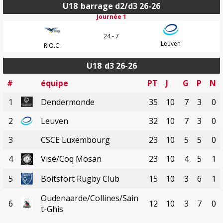
U18
barrage d2/d3 26-26
Journée 1
24 - 7
Leuven
R.O.C.
U18
d3 26-26
#
équipe
PT
J
G
P
N
1
Dendermonde
35
10
7
3
0
2
Leuven
32
10
7
3
0
3
CSCE Luxembourg
23
10
5
5
0
4
Visé/Coq Mosan
23
10
4
5
1
5
Boitsfort Rugby Club
15
10
3
6
1
Oudenaarde/Collines/Sain
6
12
10
3
7
0
t-Ghis