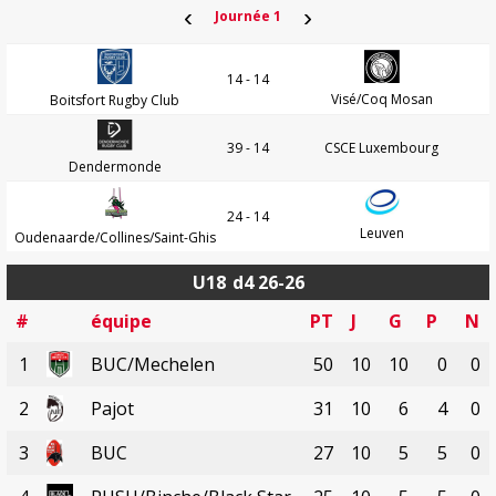
‹
›
Journée 1
14 - 14
Visé/Coq Mosan
Boitsfort Rugby Club
39 - 14
CSCE Luxembourg
Dendermonde
24 - 14
Leuven
Oudenaarde/Collines/Saint-Ghis
U18
d4 26-26
#
équipe
PT
J
G
P
N
1
BUC/Mechelen
50
10
10
0
0
2
Pajot
31
10
6
4
0
3
BUC
27
10
5
5
0