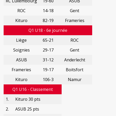
RC Luxembourg
19-60
ASUB
ROC
14-18
Gent
Kituro
82-19
Frameries
Q1 U18 - 6e journée
Liège
65-21
ROC
Soignies
29-17
Gent
ASUB
31-12
Anderlecht
Frameries
19-17
Boitsfort
Kituro
106-3
Namur
Q1 U16 - Classement
1.
Kituro 30 pts
2.
ASUB 25 pts