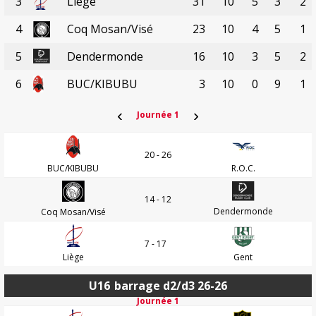
3
Liège
31
10
5
3
2
4
Coq Mosan/Visé
23
10
4
5
1
5
Dendermonde
16
10
3
5
2
6
BUC/KIBUBU
3
10
0
9
1
‹
›
Journée 1
20 - 26
BUC/KIBUBU
R.O.C.
14 - 12
Dendermonde
Coq Mosan/Visé
7 - 17
Liège
Gent
U16
barrage d2/d3 26-26
Journée 1