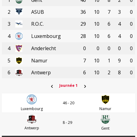
1
Gent
40
10
8
2
0
2
ASUB
36
10
7
3
0
3
R.O.C.
29
10
6
4
0
4
Luxembourg
28
10
6
4
0
4
Anderlecht
0
0
0
0
0
5
Namur
7
10
1
9
0
6
Antwerp
6
10
2
8
0
‹
›
Journée 1
46 - 20
Luxembourg
Namur
8 - 29
Antwerp
Gent