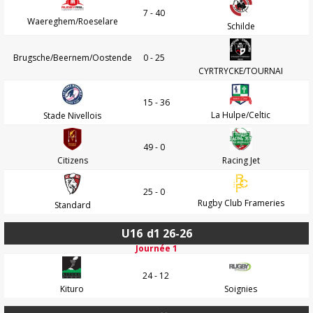
7 - 40
Waereghem/Roeselare
Schilde
Brugsche/Beernem/Oostende
0 - 25
CYRTRYCKE/TOURNAI
15 - 36
La Hulpe/Celtic
Stade Nivellois
49 - 0
Citizens
Racing Jet
25 - 0
Rugby Club Frameries
Standard
U16
d1 26-26
Journée 1
24 - 12
Kituro
Soignies