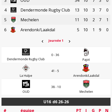
3
OUD
34
10
7
3
0
4
Dendermonde Rugby Club
13
10
3
7
0
5
Mechelen
11
10
2
7
1
6
Arendonk/Laakdal
5
10
1
9
0
‹
›
Journée 1
0 - 36
Dendermonde Rugby Club
Pajot
41 - 5
La Hulpe
Arendonk/Laakdal
38 - 10
OUD
Mechelen
U16
d6 26-26
#
équipe
PT
J
G
P
N