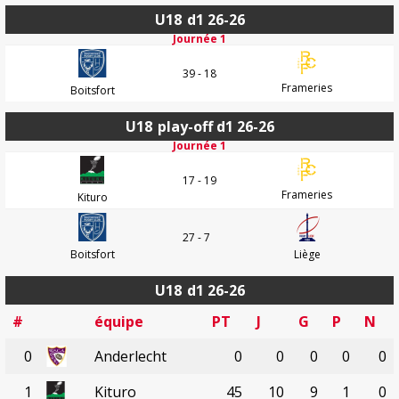
U18
d1 26-26
Journée 1
39 - 18
Frameries
Boitsfort
U18
play-off d1 26-26
Journée 1
17 - 19
Frameries
Kituro
27 - 7
Boitsfort
Liège
U18
d1 26-26
#
équipe
PT
J
G
P
N
0
Anderlecht
0
0
0
0
0
1
Kituro
45
10
9
1
0