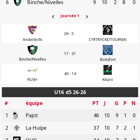
6
Binche/Nivelles
9
10
2
8
0
‹
›
Journée 1
26 - 5
Anderlecht
CYRTRYCKE/TOURNAI
17 - 31
Binche/Nivelles
Boitsfort
40 - 14
RUSH
Kituro
U16
d5 26-26
#
équipe
PT
J
G
P
N
1
Pajot
46
10
9
1
0
2
La Hulpe
37
10
7
2
1