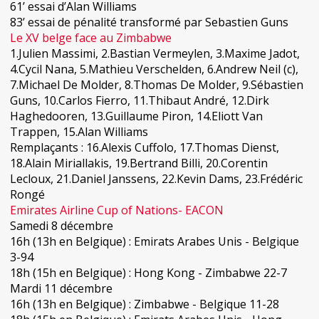
61’ essai d’Alan Williams
83’ essai de pénalité transformé par Sebastien Guns
Le XV belge face au Zimbabwe
1.Julien Massimi, 2.Bastian Vermeylen, 3.Maxime Jadot,
4.Cycil Nana, 5.Mathieu Verschelden, 6.Andrew Neil (c),
7.Michael De Molder, 8.Thomas De Molder, 9.Sébastien
Guns, 10.Carlos Fierro, 11.Thibaut André, 12.Dirk
Haghedooren, 13.Guillaume Piron, 14.Eliott Van
Trappen, 15.Alan Williams
Remplaçants
: 16.Alexis Cuffolo, 17.Thomas Dienst,
18.Alain Miriallakis, 19.Bertrand Billi, 20.Corentin
Lecloux, 21.Daniel Janssens, 22.Kevin Dams, 23.Frédéric
Rongé
Emirates Airline Cup of Nations- EACON
Samedi 8 décembre
16h (13h en Belgique) : Emirats Arabes Unis - Belgique
3-94
18h (15h en Belgique) : Hong Kong - Zimbabwe 22-7
Mardi 11 décembre
16h (13h en Belgique) : Zimbabwe - Belgique 11-28