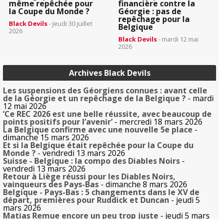
même repêchée pour
financière contre la
la Coupe du Monde ?
Géorgie : pas de
repêchage pour la
Black Devils
- jeudi 30 juillet
Belgique
2026
Black Devils
- mardi 12 mai
2026
Archives Black Devils
Les suspensions des Géorgiens connues : avant celle
de la Géorgie et un repêchage de la Belgique ?
- mardi
12 mai 2026
’Ce REC 2026 est une belle réussite, avec beaucoup de
points positifs pour l’avenir’
- mercredi 18 mars 2026
La Belgique confirme avec une nouvelle 5e place
-
dimanche 15 mars 2026
Et si la Belgique était repêchée pour la Coupe du
Monde ?
- vendredi 13 mars 2026
Suisse - Belgique : la compo des Diables Noirs
-
vendredi 13 mars 2026
Retour à Liège réussi pour les Diables Noirs,
vainqueurs des Pays-Bas
- dimanche 8 mars 2026
Belgique - Pays-Bas : 5 changements dans le XV de
départ, premières pour Ruddick et Duncan
- jeudi 5
mars 2026
Matias Remue encore un peu trop juste
- jeudi 5 mars