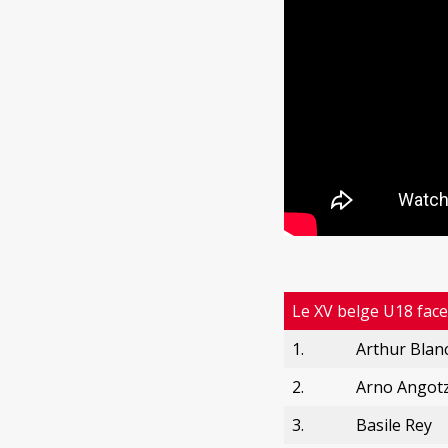
Le XV belge U18 face
1.
Arthur Blan
2.
Arno Angotz
3.
Basile Rey