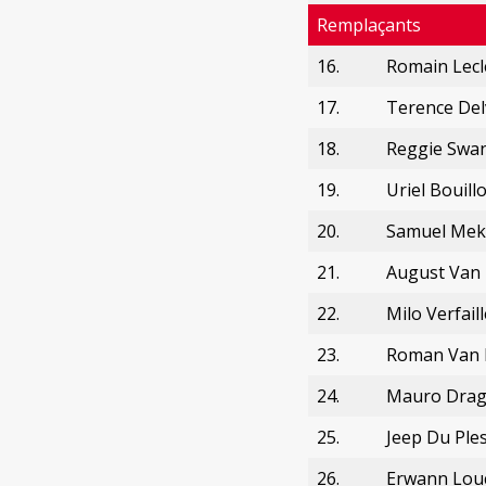
Remplaçants
16.
Romain Lecl
17.
Terence De
18.
Reggie Swa
19.
Uriel Bouill
20.
Samuel Me
21.
August Van
22.
Milo Verfaill
23.
Roman Van
24.
Mauro Drag
25.
Jeep Du Ples
26.
Erwann Lou