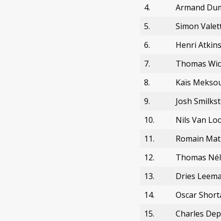
4.
Armand Du
5.
Simon Valet
6.
Henri Atkin
7.
Thomas Wi
8.
Kaïs Mekso
9.
Josh Smilkst
10.
Nils Van Lo
11.
Romain Mat
12.
Thomas Nél
13.
Dries Leem
14.
Oscar Shorta
15.
Charles De