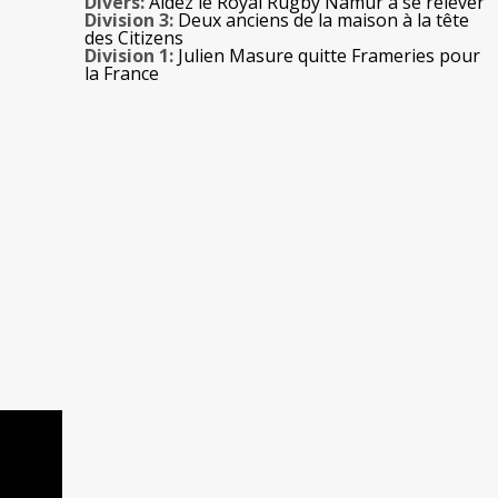
Divers:
Aidez le Royal Rugby Namur à se relever
Division 3:
Deux anciens de la maison à la tête
des Citizens
Division 1:
Julien Masure quitte Frameries pour
la France