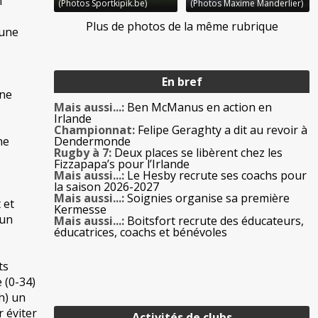
n
(Photos Sportkipik.be)
(Photos Maxime Manderlier)
s
Plus de photos de la même rubrique
 une
En bref
une
Mais aussi...:
Ben McManus en action en
Irlande
Championnat:
Felipe Geraghty a dit au revoir à
ne
Dendermonde
Rugby à 7:
Deux places se libèrent chez les
Fizzapapa’s pour l’Irlande
Mais aussi...:
Le Hesby recrute ses coachs pour
la saison 2026-2027
Mais aussi...:
Soignies organise sa première
 et
Kermesse
’un
Mais aussi...:
Boitsfort recrute des éducateurs,
éducatrices, coachs et bénévoles
ts
 (0-34)
h) un
 éviter
Activités de clubs