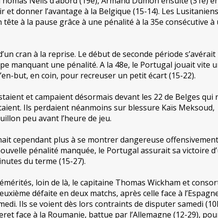
 Thomas Nélis d’abord (19e), Armand Dumon ensuite (31e) e
ir et donner l’avantage à la Belgique (15-14). Les Lusitanien
 tête à la pause grâce à une pénalité à la 35e consécutive à
’un cran à la reprise. Le début de seconde période s’avérait
pe manquant une pénalité. A la 48e, le Portugal jouait vite 
 l’en-but, en coin, pour recreuser un petit écart (15-22).
staient et campaient désormais devant les 22 de Belges qui 
istaient. Ils perdaient néanmoins sur blessure Kaïs Meksoud,
illon peu avant l’heure de jeu.
nait cependant plus à se montrer dangereuse offensivement
ouvelle pénalité manquée, le Portugal assurait sa victoire d
inutes du terme (15-27).
émérités, loin de là, le capitaine Thomas Wickham et consor
uxième défaite en deux matchs, après celle face à l’Espagne
medi. Ils se voient dès lors contraints de disputer samedi (10
ret face à la Roumanie, battue par l’Allemagne (12-29), pour