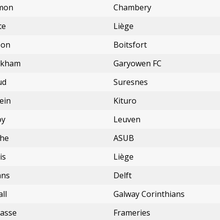
mon
Chambery
te
Liège
son
Boitsfort
ckham
Garyowen FC
ud
Suresnes
ein
Kituro
oy
Leuven
he
ASUB
is
Liège
ans
Delft
ll
Galway Corinthians
passe
Frameries