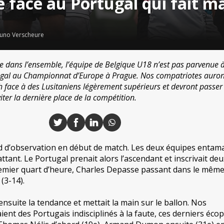
 face au Portugal qui fait m
uno Verscheure
e dans l’ensemble, l’équipe de Belgique U18 n’est pas parvenue 
ugal au Championnat d’Europe à Prague. Nos compatriotes auro
h face à des Lusitaniens légèrement supérieurs et devront passer
ter la dernière place de la compétition.
 d’observation en début de match. Les deux équipes entama
tant. Le Portugal prenait alors l’ascendant et inscrivait deu
remier quart d’heure, Charles Depasse passant dans le mêm
(3-14).
ensuite la tendance et mettait la main sur le ballon. Nos
ent des Portugais indisciplinés à la faute, ces derniers éco