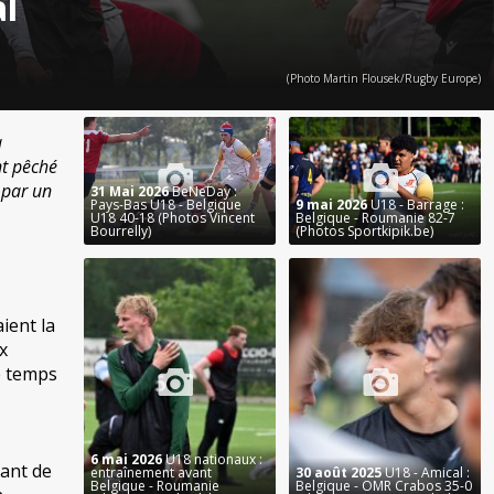
al
(Photo Martin Flousek/Rugby Europe)
à
nt pêché
 par un
31 Mai 2026
BeNeDay :
Pays-Bas U18 - Belgique
9 mai 2026
U18 - Barrage :
U18 40-18 (Photos Vincent
Belgique - Roumanie 82-7
Bourrelly)
(Photos Sportkipik.be)
ient la
x
e temps
6 mai 2026
U18 nationaux :
pant de
entraînement avant
30 août 2025
U18 - Amical :
Belgique - Roumanie
Belgique - OMR Crabos 35-0