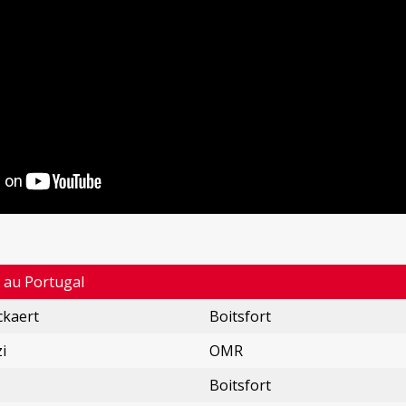
 au Portugal
ckaert
Boitsfort
i
OMR
Boitsfort