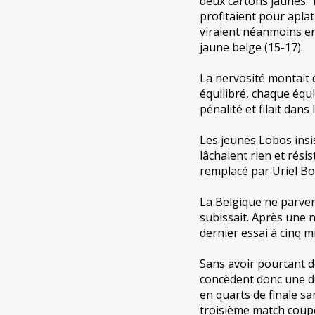
deux cartons jaunes.
profitaient pour aplat
viraient néanmoins en
jaune belge (15-17).
La nervosité montait d
équilibré, chaque équi
pénalité et filait dans
Les jeunes Lobos insi
lâchaient rien et rés
remplacé par Uriel Bou
La Belgique ne parve
subissait. Après une n
dernier essai à cinq m
Sans avoir pourtant d
concèdent donc une de
en quarts de finale sa
troisième match coupe