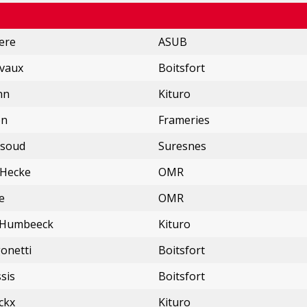
ere
ASUB
lvaux
Boitsfort
nn
Kituro
on
Frameries
ksoud
Suresnes
 Hecke
OMR
e
OMR
 Humbeeck
Kituro
onetti
Boitsfort
sis
Boitsfort
ckx
Kituro