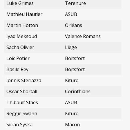
Luke Grimes
Terenure
Mathieu Hautier
ASUB
Martin Hotton
Orléans
Iyad Meksoud
Valence Romans
Sacha Olivier
Liège
Loic Potier
Boitsfort
Basile Rey
Boitsfort
Ionnis Sferlazza
Kituro
Oscar Shortall
Corinthians
Thibault Staes
ASUB
Reggie Swann
Kituro
Sirian Syska
Mâcon