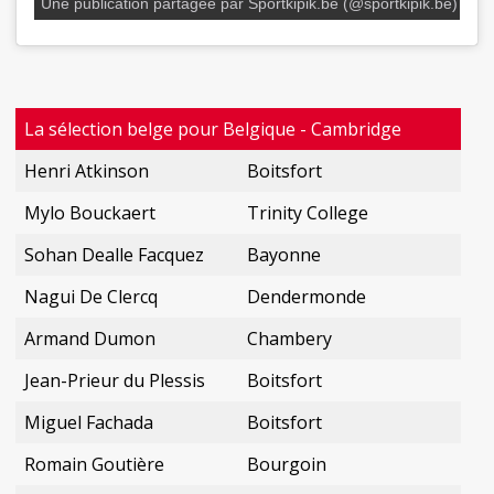
Une publication partagée par Sportkipik.be (@sportkipik.be)
La sélection belge pour Belgique - Cambridge
Henri Atkinson
Boitsfort
Mylo Bouckaert
Trinity College
Sohan Dealle Facquez
Bayonne
Nagui De Clercq
Dendermonde
Armand Dumon
Chambery
Jean-Prieur du Plessis
Boitsfort
Miguel Fachada
Boitsfort
Romain Goutière
Bourgoin