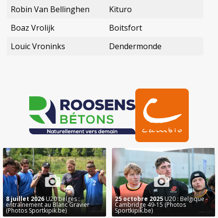
Robin Van Bellinghen
Kituro
Boaz Vrolijk
Boitsfort
Louic Vroninks
Dendermonde
8 juillet 2026
U20 belges :
25 octobre 2025
U20 : Belgique -
entraînement au Blanc Gravier
Cambridge 49-15 (Photos
(Photos Sportkipik.be)
Sportkipik.be)