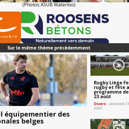
(Photos ASUB Waterloo)
Sur le même thème précédemment
Rugby Liège Fes
rugby et fête 
programme des
23 août
Divers
- vendredi 31 
2026
l équipementier des
onales belges