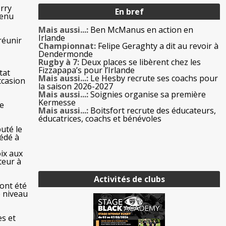
erry
En bref
venu
Mais aussi...:
Ben McManus en action en
Irlande
réunir
Championnat:
Felipe Geraghty a dit au revoir à
Dendermonde
Rugby à 7:
Deux places se libèrent chez les
Fizzapapa’s pour l’Irlande
tat
Mais aussi...:
Le Hesby recrute ses coachs pour
ccasion
la saison 2026-2027
Mais aussi...:
Soignies organise sa première
Kermesse
me
Mais aussi...:
Boitsfort recrute des éducateurs,
éducatrices, coachs et bénévoles
uté le
cédé à
ix aux
teur à
Activités de clubs
 ont été
e niveau
es et