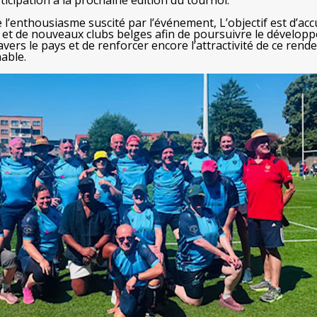
ticipation à la prochaine édition du tournoi.
e l’enthousiasme suscité par l’événement, L’objectif est d’accu
 et de nouveaux clubs belges afin de poursuivre le dévelop
vers le pays et de renforcer encore l’attractivité de ce rend
able.