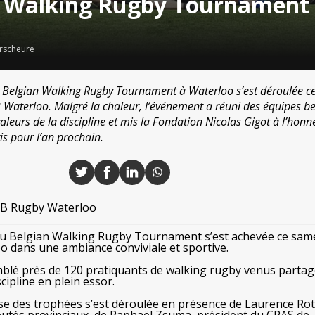
 Walking Rugby Tournament 
rscheure
 Belgian Walking Rugby Tournament à Waterloo s’est déroulée c
 Waterloo. Malgré la chaleur, l’événement a réuni des équipes be
leurs de la discipline et mis la Fondation Nicolas Gigot à l’honn
is pour l’an prochain.
B Rugby Waterloo
du Belgian Walking Rugby Tournament s’est achevée ce sam
 dans une ambiance conviviale et sportive.
blé près de 120 pratiquants de walking rugby venus partag
cipline en plein essor.
e des trophées s’est déroulée en présence de Laurence Rot