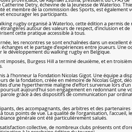
utés provinciaux, de Raphaël Zsuma, président du CPAS de
e Catherine Detry, échevine de la Jeunesse de Waterloo. Thi
uté et membre de la commission des Sports, est également 
et encourager les participants.
lking rugby organisé à Waterloo, cette édition a permis de 
 étrangères autour des valeurs de respect, d’inclusion et de
érisent cette pratique accessible à tous.
urnée, les rencontres se sont enchaînées dans un excellent é
es échanges et le partage d’expériences entre joueurs. Une o
er le développement du walking rugby en Belgique.
ont imposés, Burgess Hill a terminé deuxième, et en troisiè
s.
is à l’honneur la Fondation Nicolas Gigot. Une équipe a disp
eurs de la fondation, créée en mémoire de Nicolas Gigot, dé
uites d’une hyperthermie maligne d’effort survenue lors d’un
n poursuit aujourd’hui son engagement en redonnant une vo
parole grâce à des dispositifs de communication par ordina
cipants, des accompagnants, des arbitres et des partenaires
 tous points de vue. La qualité de l’organisation, l’accueil, l
mbiance générale ont été particulièrement salués.
atisfaction collective, de nombreux clubs présents ont d’or