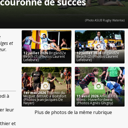
couronné de succès
(Photo ASUB Rugby Waterloo)
e
lges et
eur.
12 juillet 2026
BrigandZe
12 juillet 2026
BrigandZe
Beach (1) (Photos Laurent
Beach (2) (Photos Laurent
Lefebvre)
Lefebvre)
1er mai 2026
Tournoi du
edi à
Muguet (MIXAR) à Boitsfort
11 avril 2026
Amical U18 :
(Photos Jean-Jacques De
Mons - Haverfordwest
Neyer)
(Photos Agnès Ghigny)
er leur
Plus de photos de la même rubrique
thier et