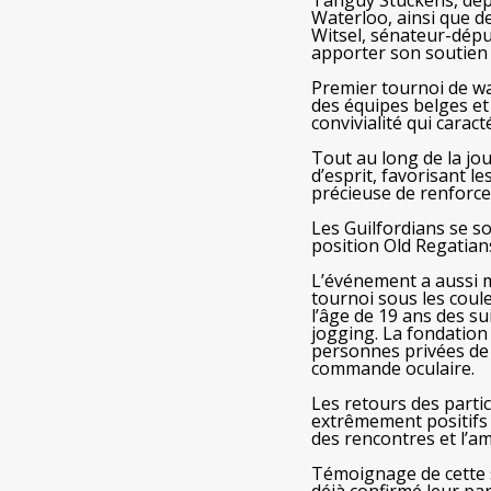
Tanguy Stuckens, dép
Waterloo, ainsi que d
Witsel, sénateur-dép
apporter son soutien 
Premier tournoi de wa
des équipes belges et
convivialité qui caract
Tout au long de la jo
d’esprit, favorisant l
précieuse de renforc
Les Guilfordians se s
position Old Regatian
L’événement a aussi m
tournoi sous les coul
l’âge de 19 ans des s
jogging. La fondatio
personnes privées de 
commande oculaire.
Les retours des parti
extrêmement positifs à
des rencontres et l’a
Témoignage de cette s