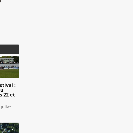
tival :
au
 22 et
juillet