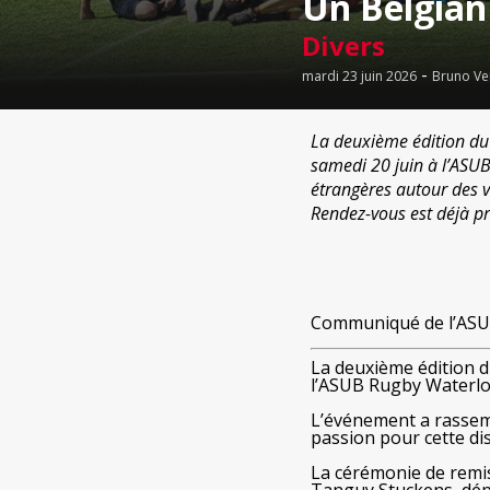
Un Belgian
Divers
-
mardi 23 juin 2026
Bruno Ve
La deuxième édition du
samedi 20 juin à l’ASUB
étrangères autour des va
Rendez-vous est déjà pr
Communiqué de l’ASU
La deuxième édition 
l’ASUB Rugby Waterloo
L’événement a rassem
passion pour cette dis
La cérémonie de remis