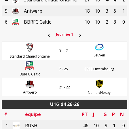
5
Antwerp
18
10
3
6
1
6
BBRFC Celtic
10
10
2
8
0
‹
›
Journée 1
31 - 7
Leuven
Standard Chaudfontaine
7 - 25
CSCE Luxembourg
BBRFC Celtic
21 - 22
Antwerp
Namur/Hesby
U16
d4 26-26
#
équipe
PT
J
G
P
N
1
RUSH
46
10
9
1
0