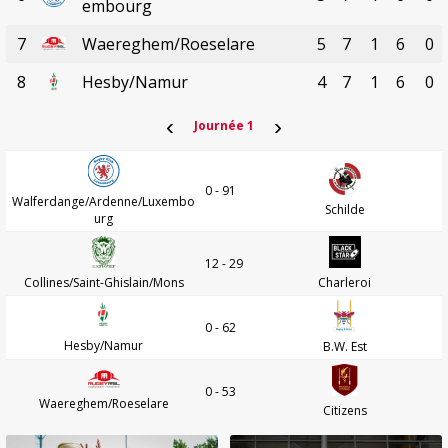
embourg
7
Waereghem/Roeselare
5
7
1
6
0
8
Hesby/Namur
4
7
1
6
0
‹
›
Journée 1
0 - 91
Walferdange/Ardenne/Luxembo
Schilde
urg
12 - 29
Collines/Saint-Ghislain/Mons
Charleroi
0 - 62
Hesby/Namur
B.W. Est
0 - 53
Waereghem/Roeselare
Citizens