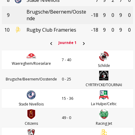
Brugsche/Beernem/Ooste
9
-18
9
0
9
0
nde
10
Rugby Club Frameries
-18
9
0
9
0
‹
›
Journée 1
7 - 40
Waereghem/Roeselare
Schilde
Brugsche/Beernem/Oostende
0 - 25
CYRTRYCKE/TOURNAI
15 - 36
La Hulpe/Celtic
Stade Nivellois
49 - 0
Citizens
Racing Jet