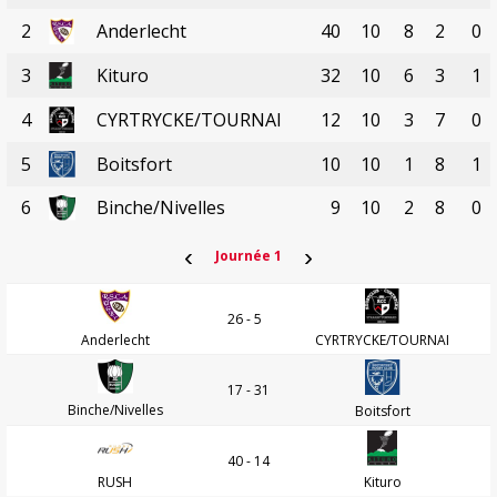
2
Anderlecht
40
10
8
2
0
3
Kituro
32
10
6
3
1
4
CYRTRYCKE/TOURNAI
12
10
3
7
0
5
Boitsfort
10
10
1
8
1
6
Binche/Nivelles
9
10
2
8
0
‹
›
Journée 1
26 - 5
Anderlecht
CYRTRYCKE/TOURNAI
17 - 31
Binche/Nivelles
Boitsfort
40 - 14
RUSH
Kituro