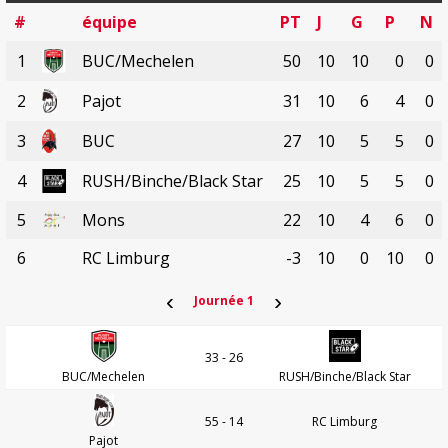
#
équipe
PT
J
G
P
N
1
BUC/Mechelen
50
10
10
0
0
2
Pajot
31
10
6
4
0
3
BUC
27
10
5
5
0
4
RUSH/Binche/Black Star
25
10
5
5
0
5
Mons
22
10
4
6
0
6
RC Limburg
-3
10
0
10
0
‹
›
Journée 1
33 - 26
BUC/Mechelen
RUSH/Binche/Black Star
55 - 14
RC Limburg
Pajot