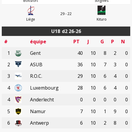
Boitsfort
Soignies
29 - 22
Liège
Kituro
U18
d2 26-26
#
équipe
PT
J
G
P
N
1
Gent
40
10
8
2
0
2
ASUB
36
10
7
3
0
3
R.O.C.
29
10
6
4
0
4
Luxembourg
28
10
6
4
0
4
Anderlecht
0
0
0
0
0
5
Namur
7
10
1
9
0
6
Antwerp
6
10
2
8
0