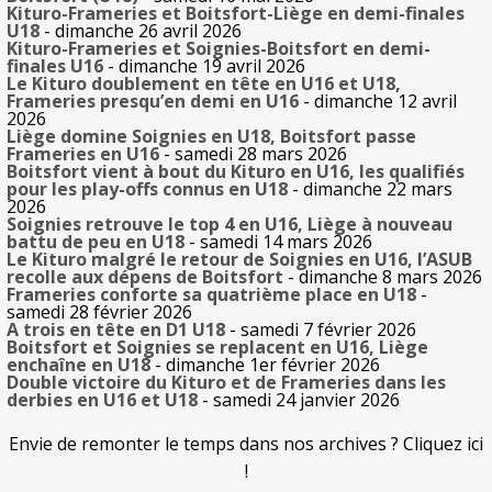
Kituro-Frameries et Boitsfort-Liège en demi-finales
U18
- dimanche 26 avril 2026
Kituro-Frameries et Soignies-Boitsfort en demi-
finales U16
- dimanche 19 avril 2026
Le Kituro doublement en tête en U16 et U18,
Frameries presqu’en demi en U16
- dimanche 12 avril
2026
Liège domine Soignies en U18, Boitsfort passe
Frameries en U16
- samedi 28 mars 2026
Boitsfort vient à bout du Kituro en U16, les qualifiés
pour les play-offs connus en U18
- dimanche 22 mars
2026
Soignies retrouve le top 4 en U16, Liège à nouveau
battu de peu en U18
- samedi 14 mars 2026
Le Kituro malgré le retour de Soignies en U16, l’ASUB
recolle aux dépens de Boitsfort
- dimanche 8 mars 2026
Frameries conforte sa quatrième place en U18
-
samedi 28 février 2026
A trois en tête en D1 U18
- samedi 7 février 2026
Boitsfort et Soignies se replacent en U16, Liège
enchaîne en U18
- dimanche 1er février 2026
Double victoire du Kituro et de Frameries dans les
derbies en U16 et U18
- samedi 24 janvier 2026
Envie de remonter le temps dans nos archives ? Cliquez ici
!