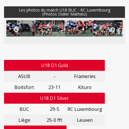
Les photos du match U18 BUC - RC Luxembourg
(Photos Didier Mathieu)
U18 D1 Gold
ASUB
-
Frameries
Boitsfort
23-11
Kituro
U18 D1 Silver
BUC
29-5
RC Luxembourg
Liège
25-0 fft
Leuven