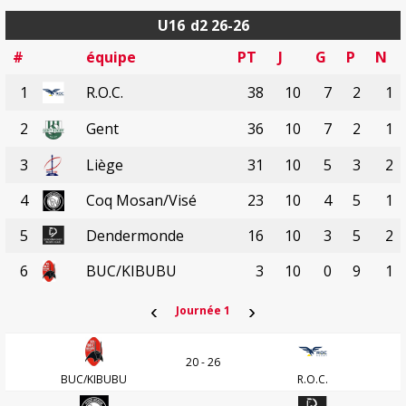
U16
d2 26-26
#
équipe
PT
J
G
P
N
1
R.O.C.
38
10
7
2
1
2
Gent
36
10
7
2
1
3
Liège
31
10
5
3
2
4
Coq Mosan/Visé
23
10
4
5
1
5
Dendermonde
16
10
3
5
2
6
BUC/KIBUBU
3
10
0
9
1
‹
›
Journée 1
20 - 26
BUC/KIBUBU
R.O.C.