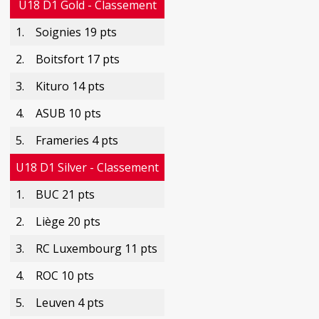
U18 D1 Gold - Classement
1.
Soignies 19 pts
2.
Boitsfort 17 pts
3.
Kituro 14 pts
4.
ASUB 10 pts
5.
Frameries 4 pts
U18 D1 Silver - Classement
1.
BUC 21 pts
2.
Liège 20 pts
3.
RC Luxembourg 11 pts
4.
ROC 10 pts
5.
Leuven 4 pts