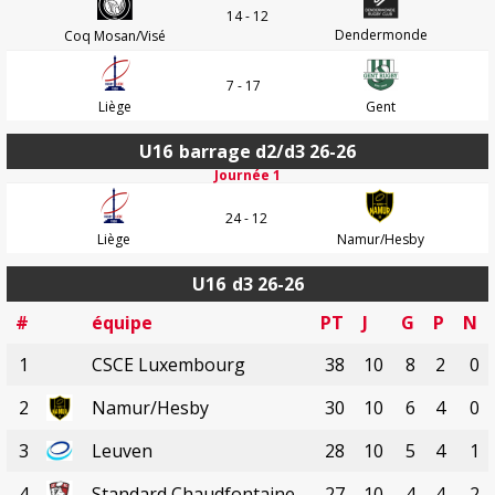
14 - 12
Dendermonde
Coq Mosan/Visé
7 - 17
Liège
Gent
U16
barrage d2/d3 26-26
Journée 1
24 - 12
Liège
Namur/Hesby
U16
d3 26-26
#
équipe
PT
J
G
P
N
1
CSCE Luxembourg
38
10
8
2
0
2
Namur/Hesby
30
10
6
4
0
3
Leuven
28
10
5
4
1
4
Standard Chaudfontaine
27
10
4
4
2