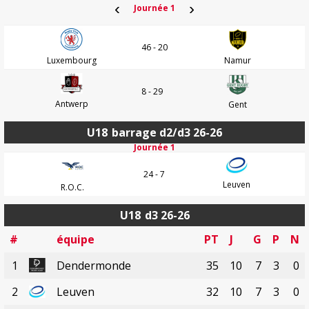
‹
›
Journée 1
46 - 20
Luxembourg
Namur
8 - 29
Antwerp
Gent
U18
barrage d2/d3 26-26
Journée 1
24 - 7
Leuven
R.O.C.
U18
d3 26-26
#
équipe
PT
J
G
P
N
1
Dendermonde
35
10
7
3
0
2
Leuven
32
10
7
3
0