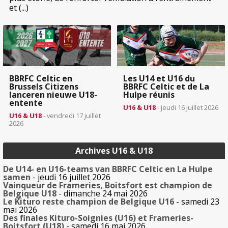
et (...)
BBRFC Celtic en
Les U14 et U16 du
Brussels Citizens
BBRFC Celtic et de La
lanceren nieuwe U18-
Hulpe réunis
entente
U16 & U18
- jeudi 16 juillet 2026
U16 & U18
- vendredi 17 juillet
2026
Archives U16 & U18
De U14- en U16-teams van BBRFC Celtic en La Hulpe
samen
- jeudi 16 juillet 2026
Vainqueur de Frameries, Boitsfort est champion de
Belgique U18
- dimanche 24 mai 2026
Le Kituro reste champion de Belgique U16
- samedi 23
mai 2026
Des finales Kituro-Soignies (U16) et Frameries-
Boitsfort (U18)
- samedi 16 mai 2026