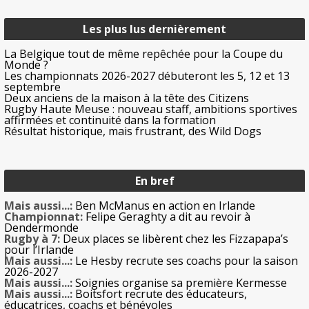
Les plus lus dernièrement
La Belgique tout de même repêchée pour la Coupe du
Monde ?
Les championnats 2026-2027 débuteront les 5, 12 et 13
septembre
Deux anciens de la maison à la tête des Citizens
Rugby Haute Meuse : nouveau staff, ambitions sportives
affirmées et continuité dans la formation
Résultat historique, mais frustrant, des Wild Dogs
En bref
Mais aussi...:
Ben McManus en action en Irlande
Championnat:
Felipe Geraghty a dit au revoir à
Dendermonde
Rugby à 7:
Deux places se libèrent chez les Fizzapapa’s
pour l’Irlande
Mais aussi...:
Le Hesby recrute ses coachs pour la saison
2026-2027
Mais aussi...:
Soignies organise sa première Kermesse
Mais aussi...:
Boitsfort recrute des éducateurs,
éducatrices, coachs et bénévoles