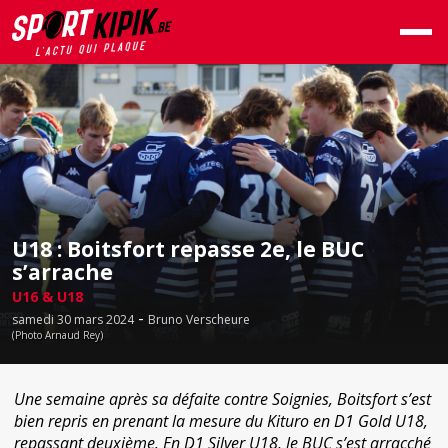
U18 : Boitsfort repasse 2e, le BUC
s’arrache
U16 & U18
-
samedi 30 mars 2024
Bruno Verscheure
(Photo Arnaud Rey)
Une semaine après sa défaite contre Soignies, Boitsfort s’est
bien repris en prenant la mesure du Kituro en D1 Gold U18,
repassant deuxième. En D1 Silver U18, le BUC s’est arracché