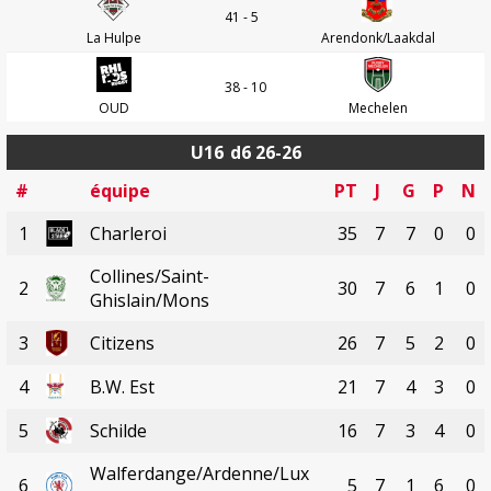
41 - 5
La Hulpe
Arendonk/Laakdal
38 - 10
OUD
Mechelen
U16
d6 26-26
#
équipe
PT
J
G
P
N
1
Charleroi
35
7
7
0
0
Collines/Saint-
2
30
7
6
1
0
Ghislain/Mons
3
Citizens
26
7
5
2
0
4
B.W. Est
21
7
4
3
0
5
Schilde
16
7
3
4
0
Walferdange/Ardenne/Lux
6
5
7
1
6
0