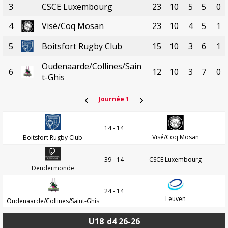
3
CSCE Luxembourg
23
10
5
5
0
4
Visé/Coq Mosan
23
10
4
5
1
5
Boitsfort Rugby Club
15
10
3
6
1
Oudenaarde/Collines/Sain
6
12
10
3
7
0
t-Ghis
‹
›
Journée 1
14 - 14
Visé/Coq Mosan
Boitsfort Rugby Club
39 - 14
CSCE Luxembourg
Dendermonde
24 - 14
Leuven
Oudenaarde/Collines/Saint-Ghis
U18
d4 26-26