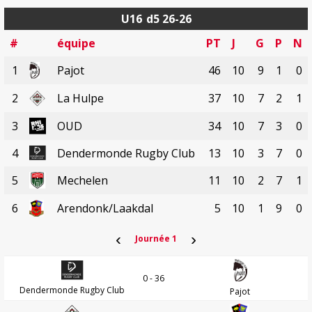
U16
d5 26-26
#
équipe
PT
J
G
P
N
1
Pajot
46
10
9
1
0
2
La Hulpe
37
10
7
2
1
3
OUD
34
10
7
3
0
4
Dendermonde Rugby Club
13
10
3
7
0
5
Mechelen
11
10
2
7
1
6
Arendonk/Laakdal
5
10
1
9
0
‹
›
Journée 1
0 - 36
Dendermonde Rugby Club
Pajot