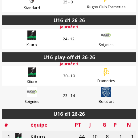
25 - 0
Rugby Club Frameries
Standard
U16
d1 26-26
Journée 1
24 - 12
Kituro
Soignies
U16
play-off d1 26-26
Journée 1
30 - 19
Frameries
Kituro
23 - 14
Soignies
Boitsfort
U16
d1 26-26
#
équipe
PT
J
G
P
N
1
Kituro
44
10
8
1
1