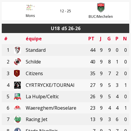
12 - 25
Mons
BUC/Mechelen
U18
d5 26-26
#
équipe
PT
J
G
P
N
1
Standard
44
9
9
0
0
2
Schilde
40
9
8
1
0
3
Citizens
35
9
7
2
0
4
CYRTRYCKE/TOURNAI
27
9
5
3
1
5
La Hulpe/Celtic
26
9
5
4
0
6
Waereghem/Roeselare
23
9
4
4
1
7
Racing Jet
13
9
3
6
0
8
Stade Nivellois
7
9
2
7
0