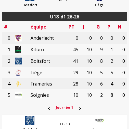
Boitsfort
Liège
U18
d1 26-26
#
équipe
PT
J
G
P
N
0
Anderlecht
0
0
0
0
0
1
Kituro
45
10
9
1
0
2
Boitsfort
41
10
8
2
0
3
Liège
29
10
5
5
0
4
Frameries
28
10
6
4
0
5
Soignies
10
10
2
8
0
‹
›
Journée 1
33 - 13