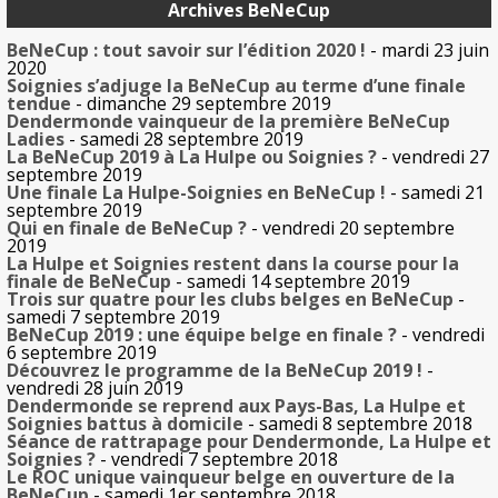
Archives BeNeCup
BeNeCup : tout savoir sur l’édition 2020 !
- mardi 23 juin
2020
Soignies s’adjuge la BeNeCup au terme d’une finale
tendue
- dimanche 29 septembre 2019
Dendermonde vainqueur de la première BeNeCup
Ladies
- samedi 28 septembre 2019
La BeNeCup 2019 à La Hulpe ou Soignies ?
- vendredi 27
septembre 2019
Une finale La Hulpe-Soignies en BeNeCup !
- samedi 21
septembre 2019
Qui en finale de BeNeCup ?
- vendredi 20 septembre
2019
La Hulpe et Soignies restent dans la course pour la
finale de BeNeCup
- samedi 14 septembre 2019
Trois sur quatre pour les clubs belges en BeNeCup
-
samedi 7 septembre 2019
BeNeCup 2019 : une équipe belge en finale ?
- vendredi
6 septembre 2019
Découvrez le programme de la BeNeCup 2019 !
-
vendredi 28 juin 2019
Dendermonde se reprend aux Pays-Bas, La Hulpe et
Soignies battus à domicile
- samedi 8 septembre 2018
Séance de rattrapage pour Dendermonde, La Hulpe et
Soignies ?
- vendredi 7 septembre 2018
Le ROC unique vainqueur belge en ouverture de la
BeNeCup
- samedi 1er septembre 2018