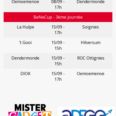
Oemoemenoe
08/09 -
Dendermonde
17h
BeNeCup - 3ème journée
La Hulpe
15/09 -
Soignies
17h
’t Gooi
15/09 -
Hilversum
15h
Dendermonde
15/09 -
ROC Ottignies
15h
DIOK
15/09 -
Oemoemenoe
17h