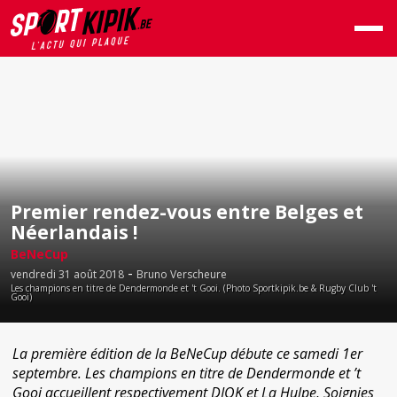
Premier rendez-vous entre Belges et
Néerlandais !
BeNeCup
-
vendredi 31 août 2018
Bruno Verscheure
Les champions en titre de Dendermonde et 't Gooi. (Photo Sportkipik.be & Rugby Club 't
Gooi)
La première édition de la BeNeCup débute ce samedi 1er
septembre. Les champions en titre de Dendermonde et ’t
Gooi accueillent respectivement DIOK et La Hulpe, Soignies