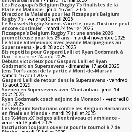
universitaires à 7
- mardi 12 mai 2026
Les Fizzapapa’s Belgium Rugby 7’s finalistes de la
Plate en Malaisie
- jeudi 16 avril 2026
Direction la Malaisie pour les Fizzapapa’s Belgium
Rugby 7’s
- vendredi 3 avril 2026
Le Brussels Rugby Sevens s’arrête, mais l’histoire peut
encore continuer
- mardi 24 février 2026
Fizzapapa’s Belgium Rugby 7’s : une année 2026
prometteuse pour les 25 ans
- mardi 4 novembre 2025
Le Stade Villeneuvois avec Jeanne Marquegnies au
Supersevens
- jeudi 28 août 2025
Bis repetita pour Gaspard Lalli et Ryan Godsmark à
Dax
- dimanche 24 août 2025
Débuts victorieux pour Gaspard Lalli et Ryan
Godsmark en Supersevens
- dimanche 17 août 2025
Jens Torfs aussi de la partie à Mont-de-Marsan
-
samedi 16 août 2025
Gaspard Lalli de retour dans le Supersevens
- vendredi
15 août 2025
Soenen en Supersevens avec Montauban
- jeudi 14
août 2025
Ryan Godsmark coach adjoint de Monaco !
- vendredi 8
août 2025
Les Belgium Barbarians contre les Belgium Barbarians
en finale en Irlande
- mardi 29 juillet 2025
Les ’X-Men xX’ belges allient niveau et ambiance
-
vendredi 18 juillet 2025
Inscription toujours ouverte pour le tournoi à 7 de