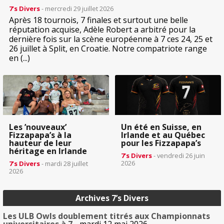
7’s Divers
- mercredi 29 juillet 2026
Après 18 tournois, 7 finales et surtout une belle
réputation acquise, Adèle Robert a arbitré pour la
dernière fois sur la scène européenne à 7 ces 24, 25 et
26 juillet à Split, en Croatie. Notre compatriote range
en (...)
Les ’nouveaux’
Un été en Suisse, en
Fizzapapa’s à la
Irlande et au Québec
hauteur de leur
pour les Fizzapapa’s
héritage en Irlande
7’s Divers
- vendredi 26 juin
2026
7’s Divers
- mardi 28 juillet
2026
Archives 7’s Divers
Les ULB Owls doublement titrés aux Championnats