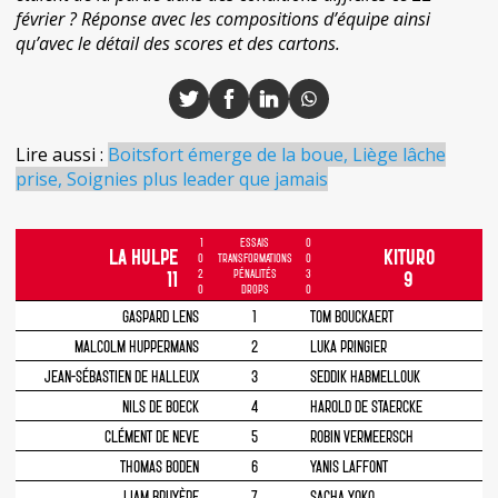
février ? Réponse avec les compositions d’équipe ainsi
qu’avec le détail des scores et des cartons.
Lire aussi :
Boitsfort émerge de la boue, Liège lâche
prise, Soignies plus leader que jamais
1
ESSAIS
0
LA HULPE
KITURO
0
TRANSFORMATIONS
0
2
PÉNALITÉS
3
11
9
0
DROPS
0
GASPARD LENS
1
TOM BOUCKAERT
MALCOLM HUPPERMANS
2
LUKA PRINGIER
JEAN-SÉBASTIEN DE HALLEUX
3
SEDDIK HABMELLOUK
NILS DE BOECK
4
HAROLD DE STAERCKE
CLÉMENT DE NEVE
5
ROBIN VERMEERSCH
THOMAS BODEN
6
YANIS LAFFONT
LIAM BRUYÈRE
7
SACHA YOKO