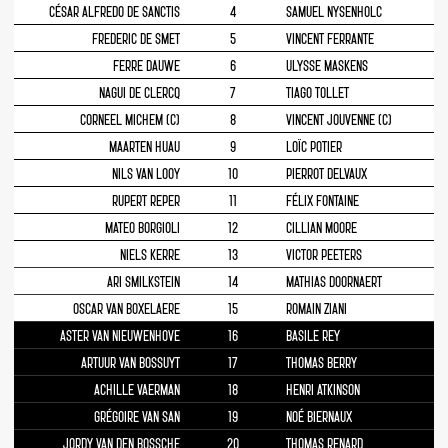
CÉSAR ALFREDO DE SANCTIS
4
SAMUEL NYSENHOLC
FREDERIC DE SMET
5
VINCENT FERRANTE
FERRE DAUWE
6
ULYSSE MASKENS
NAGUI DE CLERCQ
7
TIAGO TOLLET
CORNEEL MICHEM (C)
8
VINCENT JOUVENNE (C)
MAARTEN HUAU
9
LOÏC POTIER
NILS VAN LOOY
10
PIERROT DELVAUX
RUPERT REPER
11
FÉLIX FONTAINE
MATEO BORGIOLI
12
CILLIAN MOORE
NIELS KERRE
13
VICTOR PEETERS
ARI SMILKSTEIN
14
MATHIAS DOORNAERT
OSCAR VAN BOXELAERE
15
ROMAIN ZIANI
ASTER VAN NIEUWENHOVE
16
BASILE REY
ARTUUR VAN BOSSUYT
17
THOMAS BERRY
ACHILLE VAERMAN
18
HENRI ATKINSON
GRÉGOIRE VAN SAN
19
NOÉ BIERNAUX
JORDY VAN DEN BOSSCHE
20
THOMAS RENARD