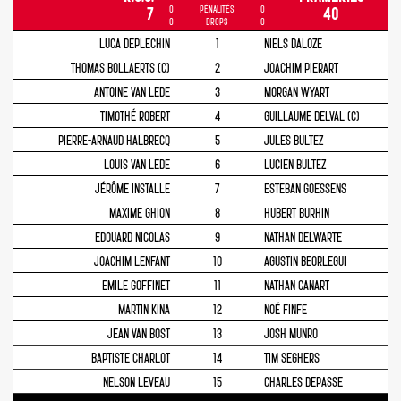
0
PÉNALITÉS
0
7
40
0
DROPS
0
LUCA DEPLECHIN
1
NIELS DALOZE
THOMAS BOLLAERTS (C)
2
JOACHIM PIERART
ANTOINE VAN LEDE
3
MORGAN WYART
TIMOTHÉ ROBERT
4
GUILLAUME DELVAL (C)
PIERRE-ARNAUD HALBRECQ
5
JULES BULTEZ
LOUIS VAN LEDE
6
LUCIEN BULTEZ
JÉRÔME INSTALLE
7
ESTEBAN GOESSENS
MAXIME GHION
8
HUBERT BURHIN
EDOUARD NICOLAS
9
NATHAN DELWARTE
JOACHIM LENFANT
10
AGUSTIN BEORLEGUI
EMILE GOFFINET
11
NATHAN CANART
MARTIN KINA
12
NOÉ FINFE
JEAN VAN BOST
13
JOSH MUNRO
BAPTISTE CHARLOT
14
TIM SEGHERS
NELSON LEVEAU
15
CHARLES DEPASSE