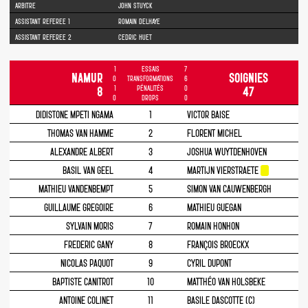
ARBITRE
JOHN STUYCK
ASSISTANT REFEREE 1
ROMAIN DELHAYE
ASSISTANT REFEREE 2
CEDRIC HUET
1
ESSAIS
7
NAMUR
SOIGNIES
0
TRANSFORMATIONS
6
1
PÉNALITÉS
0
8
47
0
DROPS
0
DIDISTONE MPETI NGAMA
1
VICTOR BAISE
THOMAS VAN HAMME
2
FLORENT MICHEL
ALEXANDRE ALBERT
3
JOSHUA WUYTDENHOVEN
BASIL VAN GEEL
4
MARTIJN VIERSTRAETE
MATHIEU VANDENBEMPT
5
SIMON VAN CAUWENBERGH
GUILLAUME GREGOIRE
6
MATHIEU GUEGAN
SYLVAIN MORIS
7
ROMAIN HONHON
FREDERIC GANY
8
FRANÇOIS BROECKX
NICOLAS PAQUOT
9
CYRIL DUPONT
BAPTISTE CANITROT
10
MATTHÉO VAN HOLSBEKE
ANTOINE COLINET
11
BASILE DASCOTTE (C)