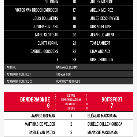
GIL DOZIN
16
JULIEN MASURE
VICTOR VAN DROOGHENBROECK
17
ADELIN MEHREZ
LOUIS BOLLAERTS
18
JULES DESCHRYVER
OLIVIER FORTPIED
19
ROBIN DELIGNE
MAEL CLOTTEAU
20
JEAN-LUC ABENA
ELIOTT CORNIL
21
TOM LAMBERT
GABRIEL GOOSSENS
22
LIAM ANCIAUX
/
23
URIEL BOUILLON
ARBITRE
NATHANAËL LEGRAS
ASSISTANT REFEREE 1
THOMAS OBRI
ASSISTANT REFEREE 2
GEOFFREY SERRALBO
0
ESSAIS
1
DENDERMONDE
BOITSFORT
0
TRANSFORMATIONS
1
2
PÉNALITÉS
0
6
7
0
DROPS
0
JANNES HOFMAN
1
ELÉAZAR MASSUAMA
MATTHIAS DE VELDER
2
BUBELE COLLEN GONGQA
BASILE VAN PARYS
3
MANASSÉ MASSUAMA