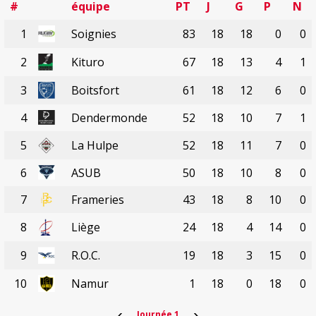
#
équipe
PT
J
G
P
N
1
Soignies
83
18
18
0
0
2
Kituro
67
18
13
4
1
3
Boitsfort
61
18
12
6
0
4
Dendermonde
52
18
10
7
1
5
La Hulpe
52
18
11
7
0
6
ASUB
50
18
10
8
0
7
Frameries
43
18
8
10
0
8
Liège
24
18
4
14
0
9
R.O.C.
19
18
3
15
0
10
Namur
1
18
0
18
0
‹
›
Journée 1