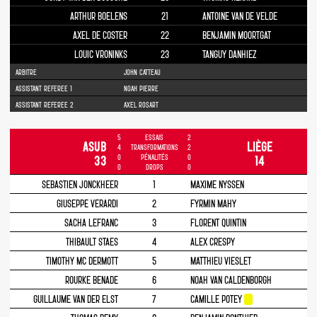
ARTHUR BOELENS
21
ANTOINE VAN DE VELDE
AXEL DE COSTER
22
BENJAMIN MOORTGAT
LOUIC VRONINKS
23
TANGUY DANHIEZ
ARBITRE
JOHN CATTEAU
ASSISTANT REFEREE 1
NOAH PIERRE
ASSISTANT REFEREE 2
AXEL ROSART
5
ESSAIS
2
ASUB
LIÈGE
4
TRANSFORMATIONS
2
0
PÉNALITÉS
0
33
14
0
DROPS
0
SEBASTIEN JONCKHEER
1
MAXIME NYSSEN
GIUSEPPE VERARDI
2
FYRMIN MAHY
SACHA LEFRANC
3
FLORENT QUINTIN
THIBAULT STAES
4
ALEX CRESPY
TIMOTHY MC DERMOTT
5
MATTHIEU VIESLET
ROURKE BENADE
6
NOAH VAN CALDENBORGH
GUILLAUME VAN DER ELST
7
CAMILLE POTEY