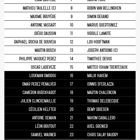
MATHIEU TAULELLE (C)
8
ROBIN VAN BELLINGHEN
MAXIME BRUYÈRE
9
SIMON DEGAND
ANTOINE VASSART
10
MARIUS QUERTIGNIEZ
DIÉGO DAUSSIN
11
VIRGILE LAMOTE
RAPHAEL ROCHA DE GOUVEIA
12
LOU HOOFTMAN
MARTIN BOSCH
13
JOSEPH ANTOONS (C)
PHILIPPE VASQUEZ PEREZ
14
TIMOTHEE DEVOS
OSCAR LADEVEZE
15
MATTEO ISHAM TRENTESAUX
LOUKMAN OMOROU
16
MALIK HAKEM
OMAR PEREZ PENALVER
17
IONNIS SFERLAZZA
CAMERON BURCKHARDT
18
MARTIN CHALENCON
JULIEN CLINCKEMAILLIE
19
THOMAS DELEBECQUE
CÉCILIEN HELFTER
20
REMY DRIESEN
ANTOINE SEMAIN
21
NAHOM CABALLERO
LÉON BRUTOUT
22
AXEL GRENIER
SAMUEL WAGNER
23
CHRIS SALAY BAUDRY