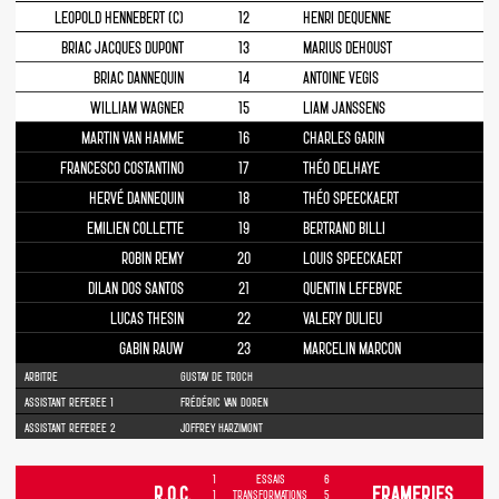
LEOPOLD HENNEBERT (C)
12
HENRI DEQUENNE
BRIAC JACQUES DUPONT
13
MARIUS DEHOUST
BRIAC DANNEQUIN
14
ANTOINE VEGIS
WILLIAM WAGNER
15
LIAM JANSSENS
MARTIN VAN HAMME
16
CHARLES GARIN
FRANCESCO COSTANTINO
17
THÉO DELHAYE
HERVÉ DANNEQUIN
18
THÉO SPEECKAERT
EMILIEN COLLETTE
19
BERTRAND BILLI
ROBIN REMY
20
LOUIS SPEECKAERT
DILAN DOS SANTOS
21
QUENTIN LEFEBVRE
LUCAS THESIN
22
VALERY DULIEU
GABIN RAUW
23
MARCELIN MARCON
ARBITRE
GUSTAV DE TROCH
ASSISTANT REFEREE 1
FRÉDÉRIC VAN DOREN
ASSISTANT REFEREE 2
JOFFREY HARZIMONT
1
ESSAIS
6
R.O.C.
FRAMERIES
1
TRANSFORMATIONS
5