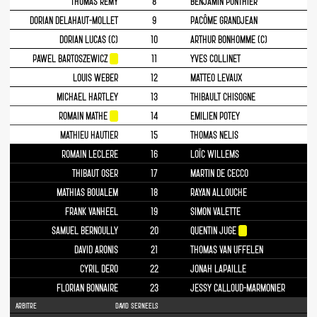
THOMAS REMY
8
BENJAMIN PONTHIER
DORIAN DELAHAUT-MOLLET
9
PACÔME GRANDJEAN
DORIAN LUCAS (C)
10
ARTHUR BONHOMME (C)
PAWEL BARTOSZEWICZ
11
YVES COLLINET
LOUIS WEBER
12
MATTEO LEVAUX
MICHAEL HARTLEY
13
THIBAULT CHISOGNE
ROMAIN MATHE
14
EMILIEN POTEY
MATHIEU HAUTIER
15
THOMAS NELIS
ROMAIN LECLERE
16
LOÏC WILLEMS
THIBAUT OSER
17
MARTIN DE CECCO
MATHIAS BOUALEM
18
RAYAN ALLOUCHE
FRANK VANHEEL
19
SIMON VALETTE
SAMUEL BERNOULLY
20
QUENTIN JUGE
DAVID ARONIS
21
THOMAS VAN UFFELEN
CYRIL DERO
22
JONAH LAPAILLE
FLORIAN BONNAIRE
23
JESSY CALLOUD-MARMONIER
ARBITRE
DAVID SERNEELS