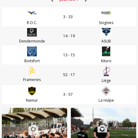
3 - 33
R.O.C.
Soignies
14 - 19
Dendermonde
ASUB
13 - 15
Boitsfort
Kituro
52 - 17
Frameries
Liège
3 - 57
Namur
La Hulpe