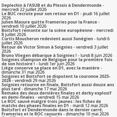
Deplechin à l’ASUB et du Plessis à Dendermonde
-
mercredi 22 juillet 2026
Le BUC recrute pour son retour en D1
- jeudi 16 juillet
2026
Julien Masure quitte Frameries pour la France
-
vendredi 10 juillet 2026
Boitsfort remonte sur la scène européenne
- mercredi
8 juillet 2026
Curtis Moucheron redevient aussi Sonégien
- lundi 6
juillet 2026
Retour de Victor Simon à Soignies
- vendredi 3 juillet
2026
Bruno Vliegen débarque à Soignies !
- lundi 8 juin 2026
Soignies champion de Belgique pour la première fois
de son histoire !
- lundi 1er juin 2026
Liège conserve sa place en D1, avec la manière
-
dimanche 31 mai 2026
Soignies et Boitsfort se disputent la couronne 2025-
2026
- vendredi 29 mai 2026
Soignies retourne en finale, Boitsfort aussi douze ans
plus tard
- dimanche 17 mai 2026
Remake des deux dernières finales et derby explosif
en demi-finales
- vendredi 15 mai 2026
Le ROC sauvé malgré trois jaunes : les fiches de
matchs des phases finales en D1
- mardi 12 mai 2026
Boitsfort et Dendermonde dans le dernier carré,
Frameries et le ROC rassurés
- dimanche 10 mai 2026