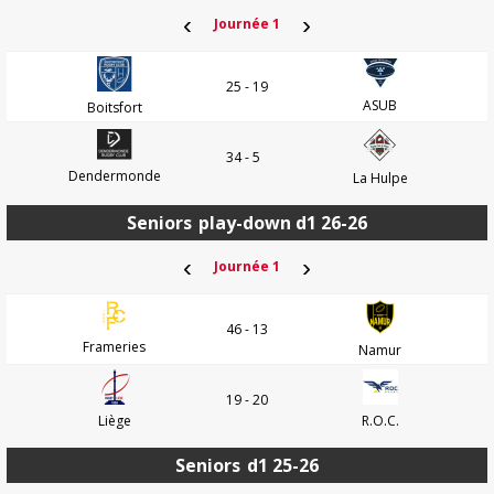
‹
›
Journée 1
25 - 19
ASUB
Boitsfort
34 - 5
Dendermonde
La Hulpe
Seniors
play-down d1 26-26
‹
›
Journée 1
46 - 13
Frameries
Namur
19 - 20
Liège
R.O.C.
Seniors
d1 25-26