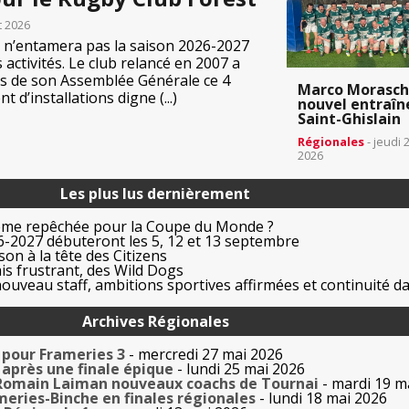
et 2026
 n’entamera pas la saison 2026-2027
 activités. Le club relancé en 2007 a
ors de son Assemblée Générale ce 4
Marco Morasch
 d’installations digne (...)
nouvel entraîn
Saint-Ghislain
Régionales
- jeudi 
2026
Les plus lus dernièrement
ême repêchée pour la Coupe du Monde ?
-2027 débuteront les 5, 12 et 13 septembre
on à la tête des Citizens
is frustrant, des Wild Dogs
uveau staff, ambitions sportives affirmées et continuité da
Archives Régionales
 pour Frameries 3
- mercredi 27 mai 2026
 après une finale épique
- lundi 25 mai 2026
 Romain Laiman nouveaux coachs de Tournai
- mardi 19 m
meries-Binche en finales régionales
- lundi 18 mai 2026