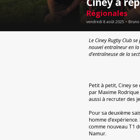
Ciney a re
Régionales
-
vendredi 8 août 2025
Bruno
Le Ciney Rugby Club se 
nouvel entraîneur en la
d’entraîneuse de la sec
Petit à petit, Ciney s
par Maxime Rodrique a
aussi à recruter des j
Pour sa deuxième sais
homme d’expérience. De
comme nouveau T1 du 
Namur.