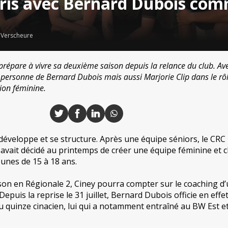
pris avec Bernard Dubois co
 Verscheure
prépare à vivre sa deuxième saison depuis la relance du club. Av
 personne de Bernard Dubois mais aussi Marjorie Clip dans le rô
tion féminine.
e développe et se structure. Après une équipe séniors, le CRC
vait décidé au printemps de créer une équipe féminine et 
eunes de 15 à 18 ans.
on en Régionale 2, Ciney pourra compter sur le coaching d
puis la reprise le 31 juillet, Bernard Dubois officie en effe
quinze cinacien, lui qui a notamment entraîné au BW Est et