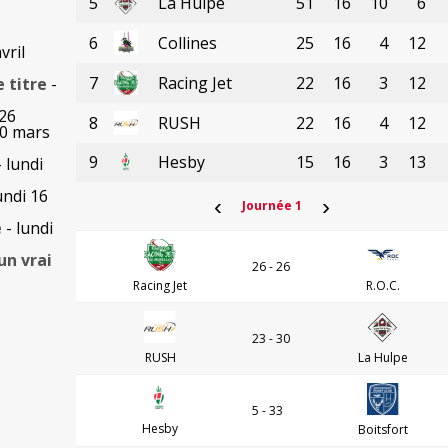
5
La Hulpe
51
16
10
6
6
Collines
25
16
4
12
vril
7
Racing Jet
22
16
3
12
e titre
-
026
8
RUSH
22
16
4
12
30 mars
9
Hesby
15
16
3
13
 lundi
undi 16
‹
›
Journée 1
e
- lundi
un vrai
26 - 26
Racing Jet
R.O.C.
23 - 30
RUSH
La Hulpe
5 - 33
Hesby
Boitsfort