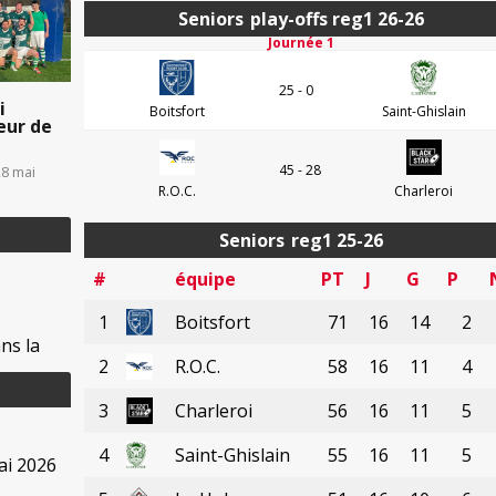
Seniors
play-offs reg1 26-26
Journée 1
25 - 0
i
Boitsfort
Saint-Ghislain
eur de
45 - 28
28 mai
R.O.C.
Charleroi
Seniors
reg1 25-26
#
équipe
PT
J
G
P
1
Boitsfort
71
16
14
2
ns la
2
R.O.C.
58
16
11
4
3
Charleroi
56
16
11
5
4
Saint-Ghislain
55
16
11
5
ai 2026