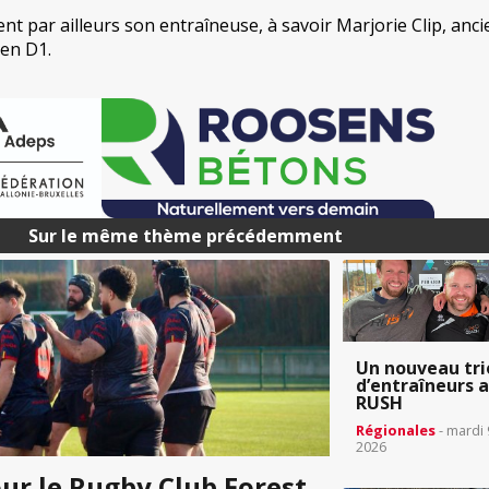
ent par ailleurs son entraîneuse, à savoir Marjorie Clip, anc
 en D1.
Sur le même thème précédemment
Un nouveau tri
d’entraîneurs 
RUSH
Régionales
- mardi 
2026
our le Rugby Club Forest