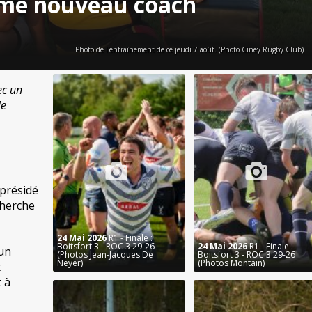
mme nouveau coach
Photo de l'entraînement de ce jeudi 7 août. (Photo Ciney Rugby Club)
ec un
le
 présidé
cherche
24 Mai 2026
R1 - Finale :
Boitsfort 3 - ROC 3 29-26
24 Mai 2026
R1 - Finale :
’un
(Photos Jean-Jacques De
Boitsfort 3 - ROC 3 29-26
Neyer)
(Photos Montain)
t
 à