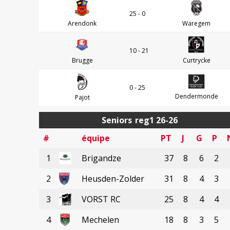
25 - 0
Arendonk
Waregem
10 - 21
Brugge
Curtrycke
0 - 25
Dendermonde
Pajot
Seniors
reg1 26-26
#
équipe
PT
J
G
P
1
Brigandze
37
8
6
2
2
Heusden-Zolder
31
8
4
3
3
VORST RC
25
8
4
4
4
Mechelen
18
8
3
5