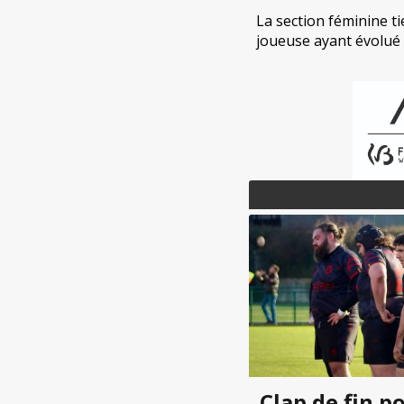
La section féminine ti
joueuse ayant évolué
Clap de fin p