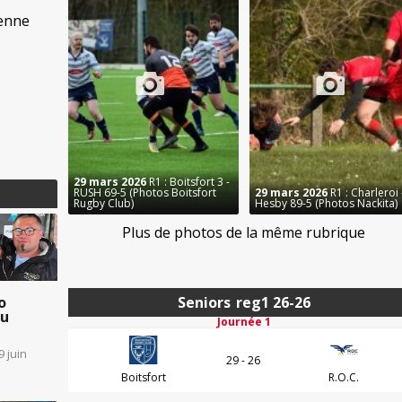
ienne
29 mars 2026
R1 : Boitsfort 3 -
RUSH 69-5 (Photos Boitsfort
29 mars 2026
R1 : Charleroi 
Rugby Club)
Hesby 89-5 (Photos Nackita)
Plus de photos de la même rubrique
Seniors
reg1 26-26
o
au
Journée 1
9 juin
29 - 26
Boitsfort
R.O.C.