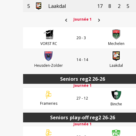
5
Laakdal
17
8
2
5
‹
›
Journée 1
20 - 3
VORST RC
Mechelen
14 - 14
Heusden-Zolder
Laakdal
Seniors
reg2 26-26
Journée 1
27 - 12
Frameries
Binche
Seniors
play-off reg2 26-26
Journée 1