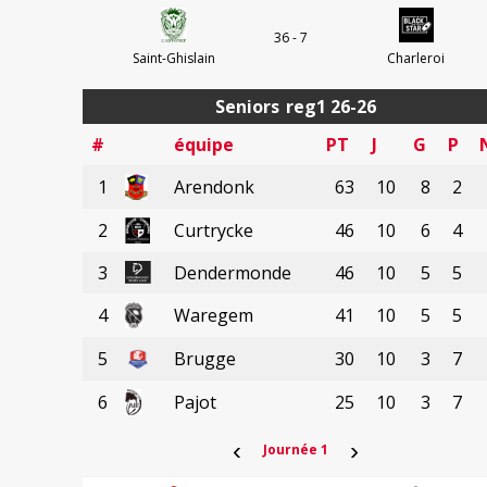
36 - 7
Saint-Ghislain
Charleroi
Seniors
reg1 26-26
#
équipe
PT
J
G
P
1
Arendonk
63
10
8
2
2
Curtrycke
46
10
6
4
3
Dendermonde
46
10
5
5
4
Waregem
41
10
5
5
5
Brugge
30
10
3
7
6
Pajot
25
10
3
7
‹
›
Journée 1