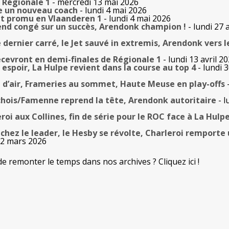
e Régionale 1
- mercredi 13 mai 2026
te un nouveau coach
- lundi 4 mai 2026
t promu en Vlaanderen 1
- lundi 4 mai 2026
rend congé sur un succès, Arendonk champion !
- lundi 27 a
 dernier carré, le Jet sauvé in extremis, Arendonk vers l
ecevront en demi-finales de Régionale 1
- lundi 13 avril 2
 espoir, La Hulpe revient dans la course au top 4
- lundi 
l d’air, Frameries au sommet, Haute Meuse en play-offs
-
hois/Famenne reprend la tête, Arendonk autoritaire
- l
i aux Collines, fin de série pour le ROC face à La Hulp
chez le leader, le Hesby se révolte, Charleroi remporte 
 2 mars 2026
de remonter le temps dans nos archives ? Cliquez ici !