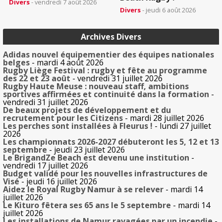
Divers
- vendredi 7 août 2026
Divers
- jeudi 6 août 2026
Archives Divers
Adidas nouvel équipementier des équipes nationales
belges
- mardi 4 août 2026
Rugby Liège Festival : rugby et fête au programme
des 22 et 23 août
- vendredi 31 juillet 2026
Rugby Haute Meuse : nouveau staff, ambitions
sportives affirmées et continuité dans la formation
-
vendredi 31 juillet 2026
De beaux projets de développement et du
recrutement pour les Citizens
- mardi 28 juillet 2026
Les perches sont installées à Fleurus !
- lundi 27 juillet
2026
Les championnats 2026-2027 débuteront les 5, 12 et 13
septembre
- jeudi 23 juillet 2026
Le BrigandZe Beach est devenu une institution
-
vendredi 17 juillet 2026
Budget validé pour les nouvelles infrastructures de
Visé
- jeudi 16 juillet 2026
Aidez le Royal Rugby Namur à se relever
- mardi 14
juillet 2026
Le Kituro fêtera ses 65 ans le 5 septembre
- mardi 14
juillet 2026
Les installations de Namur ravagées par un incendie
-