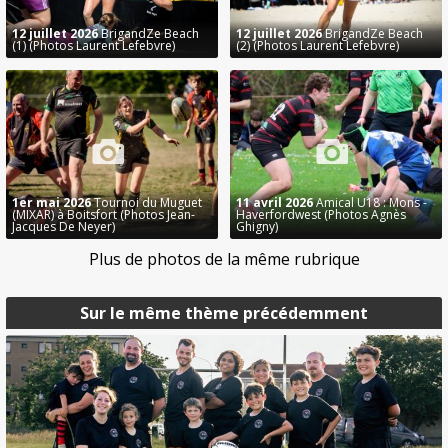
12 juillet 2026
BrigandZe Beach
12 juillet 2026
BrigandZe Beach
(1) (Photos Laurent Lefebvre)
(2) (Photos Laurent Lefebvre)
1er mai 2026
Tournoi du Muguet
11 avril 2026
Amical U18 : Mons -
(MIXAR) à Boitsfort (Photos Jean-
Haverfordwest (Photos Agnès
Jacques De Neyer)
Ghigny)
Plus de photos de la même rubrique
Sur le même thème précédemment