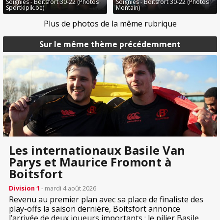
Soignies - Boitsfort 30-22 (Photos
Soignies - Boitsfort 30-22 (Photos
Sportkipik.be)
Montain)
Plus de photos de la même rubrique
Sur le même thème précédemment
Les internationaux Basile Van
Parys et Maurice Fromont à
Boitsfort
Division 1
- mardi 4 août 2026
Revenu au premier plan avec sa place de finaliste des
play-offs la saison dernière, Boitsfort annonce
l’arrivée de deux joueurs importants : le pilier Basile