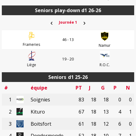
Seniors
play-down d1 26-26
‹
›
Journée 1
46 - 13
Frameries
Namur
19 - 20
Liège
R.O.C.
Seniors
d1 25-26
#
équipe
PT
J
G
P
N
1
Soignies
83
18
18
0
0
2
Kituro
67
18
13
4
1
3
Boitsfort
61
18
12
6
0
4
Dendermonde
52
18
10
7
1