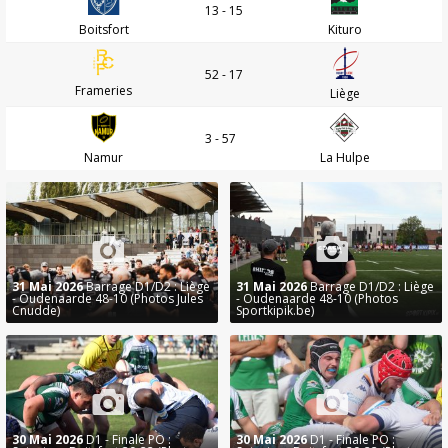
13 - 15
Boitsfort
Kituro
52 - 17
Frameries
Liège
3 - 57
Namur
La Hulpe
31 Mai 2026
Barrage D1/D2 : Liège
31 Mai 2026
Barrage D1/D2 : Liège
- Oudenaarde 48-10 (Photos Jules
- Oudenaarde 48-10 (Photos
Cnudde)
Sportkipik.be)
30 Mai 2026
D1 - Finale PO :
30 Mai 2026
D1 - Finale PO :