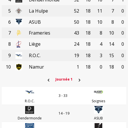
5
La Hulpe
52
18
11
7
0
6
ASUB
50
18
10
8
0
7
Frameries
43
18
8
10
0
8
Liège
24
18
4
14
0
9
R.O.C.
19
18
3
15
0
10
Namur
1
18
0
18
0
‹
›
Journée 1
3 - 33
R.O.C.
Soignies
14 - 19
Dendermonde
ASUB