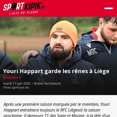
Youri Happart garde les rênes à Liège
Division 1
-
mardi 17 juin 2025
Bruno Verscheure
(Photo Sportkipik.be)
Après une première saison marquée par le maintien, Youri
Happart entraînera toujours le RFC Liégeois la saison
prochaine. Il demeure T1 des Sang et Marine, à la tête d’un