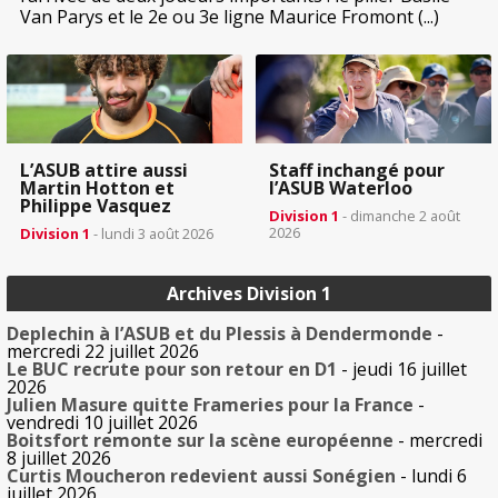
Van Parys et le 2e ou 3e ligne Maurice Fromont (...)
L’ASUB attire aussi
Staff inchangé pour
Martin Hotton et
l’ASUB Waterloo
Philippe Vasquez
Division 1
- dimanche 2 août
2026
Division 1
- lundi 3 août 2026
Archives Division 1
Deplechin à l’ASUB et du Plessis à Dendermonde
-
mercredi 22 juillet 2026
Le BUC recrute pour son retour en D1
- jeudi 16 juillet
2026
Julien Masure quitte Frameries pour la France
-
vendredi 10 juillet 2026
Boitsfort remonte sur la scène européenne
- mercredi
8 juillet 2026
Curtis Moucheron redevient aussi Sonégien
- lundi 6
juillet 2026