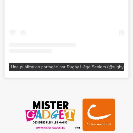
Une publication partagée par Rugby Liège Seniors (@rugby_lieg