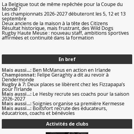
La Belgique tout de même repêchée pour la Coupe du
Monde ?
Les championnats 2026-2027 débuteront les 5, 12 et 13
septembre
Deux anciens de la maison à la tête des Citizens
Résultat historique, mais frustrant, des Wild Dogs
Rugby Haute Meuse : nouveau staff, ambitions sportives
affirmées et continuité dans la formation
En bref
Mais aussi...:
Ben McManus en action en Irlande
Championnat:
Felipe Geraghty a dit au revoir à
Dendermonde
Rugby à 7:
Deux places se libèrent chez les Fizzapapa’s
pour l’Irlande
Mais aussi...:
Le Hesby recrute ses coachs pour la saison
2026-2027
Mais aussi...:
Soignies organise sa première Kermesse
Mais aussi...:
Boitsfort recrute des éducateurs,
éducatrices, coachs et bénévoles
Activités de clubs