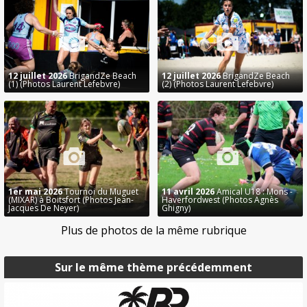
12 juillet 2026
BrigandZe Beach
12 juillet 2026
BrigandZe Beach
(1) (Photos Laurent Lefebvre)
(2) (Photos Laurent Lefebvre)
1er mai 2026
Tournoi du Muguet
11 avril 2026
Amical U18 : Mons -
(MIXAR) à Boitsfort (Photos Jean-
Haverfordwest (Photos Agnès
Jacques De Neyer)
Ghigny)
Plus de photos de la même rubrique
Sur le même thème précédemment