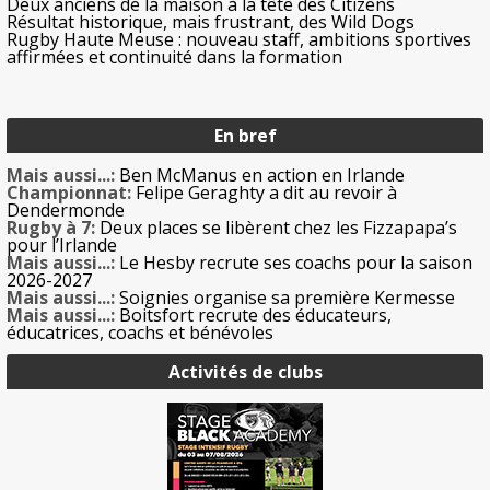
Deux anciens de la maison à la tête des Citizens
Résultat historique, mais frustrant, des Wild Dogs
Rugby Haute Meuse : nouveau staff, ambitions sportives
affirmées et continuité dans la formation
En bref
Mais aussi...:
Ben McManus en action en Irlande
Championnat:
Felipe Geraghty a dit au revoir à
Dendermonde
Rugby à 7:
Deux places se libèrent chez les Fizzapapa’s
pour l’Irlande
Mais aussi...:
Le Hesby recrute ses coachs pour la saison
2026-2027
Mais aussi...:
Soignies organise sa première Kermesse
Mais aussi...:
Boitsfort recrute des éducateurs,
éducatrices, coachs et bénévoles
Activités de clubs