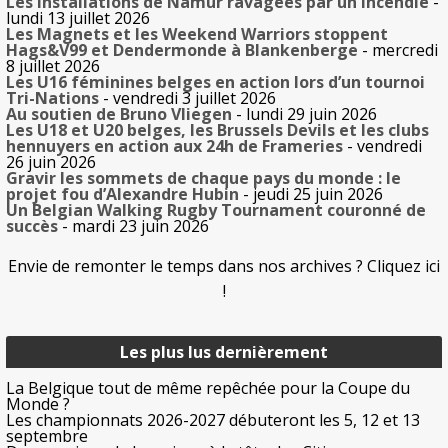
Les installations de Namur ravagées par un incendie
-
lundi 13 juillet 2026
Les Magnets et les Weekend Warriors stoppent
Hags&V99 et Dendermonde à Blankenberge
- mercredi
8 juillet 2026
Les U16 féminines belges en action lors d’un tournoi
Tri-Nations
- vendredi 3 juillet 2026
Au soutien de Bruno Vliegen
- lundi 29 juin 2026
Les U18 et U20 belges, les Brussels Devils et les clubs
hennuyers en action aux 24h de Frameries
- vendredi
26 juin 2026
Gravir les sommets de chaque pays du monde : le
projet fou d’Alexandre Hubin
- jeudi 25 juin 2026
Un Belgian Walking Rugby Tournament couronné de
succès
- mardi 23 juin 2026
Envie de remonter le temps dans nos archives ? Cliquez ici
!
Les plus lus dernièrement
La Belgique tout de même repêchée pour la Coupe du
Monde ?
Les championnats 2026-2027 débuteront les 5, 12 et 13
septembre