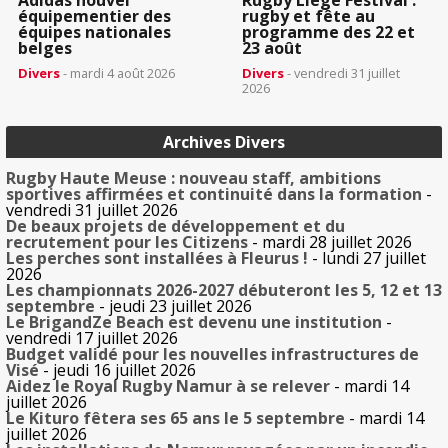
Adidas nouvel
Rugby Liège Festival :
équipementier des
rugby et fête au
équipes nationales
programme des 22 et
belges
23 août
Divers
- mardi 4 août 2026
Divers
- vendredi 31 juillet
2026
Archives Divers
Rugby Haute Meuse : nouveau staff, ambitions
sportives affirmées et continuité dans la formation
-
vendredi 31 juillet 2026
De beaux projets de développement et du
recrutement pour les Citizens
- mardi 28 juillet 2026
Les perches sont installées à Fleurus !
- lundi 27 juillet
2026
Les championnats 2026-2027 débuteront les 5, 12 et 13
septembre
- jeudi 23 juillet 2026
Le BrigandZe Beach est devenu une institution
-
vendredi 17 juillet 2026
Budget validé pour les nouvelles infrastructures de
Visé
- jeudi 16 juillet 2026
Aidez le Royal Rugby Namur à se relever
- mardi 14
juillet 2026
Le Kituro fêtera ses 65 ans le 5 septembre
- mardi 14
juillet 2026