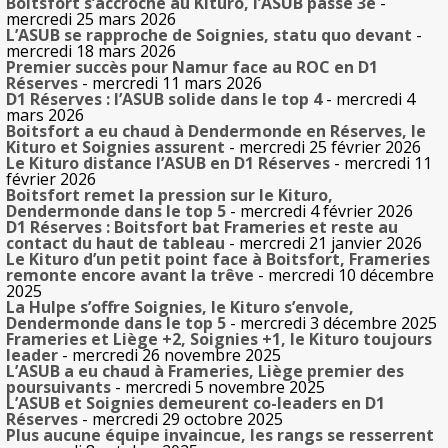
Boitsfort s’accroche au Kituro, l’ASUB passe 3e
-
mercredi 25 mars 2026
L’ASUB se rapproche de Soignies, statu quo devant
-
mercredi 18 mars 2026
Premier succès pour Namur face au ROC en D1
Réserves
- mercredi 11 mars 2026
D1 Réserves : l’ASUB solide dans le top 4
- mercredi 4
mars 2026
Boitsfort a eu chaud à Dendermonde en Réserves, le
Kituro et Soignies assurent
- mercredi 25 février 2026
Le Kituro distance l’ASUB en D1 Réserves
- mercredi 11
février 2026
Boitsfort remet la pression sur le Kituro,
Dendermonde dans le top 5
- mercredi 4 février 2026
D1 Réserves : Boitsfort bat Frameries et reste au
contact du haut de tableau
- mercredi 21 janvier 2026
Le Kituro d’un petit point face à Boitsfort, Frameries
remonte encore avant la trêve
- mercredi 10 décembre
2025
La Hulpe s’offre Soignies, le Kituro s’envole,
Dendermonde dans le top 5
- mercredi 3 décembre 2025
Frameries et Liège +2, Soignies +1, le Kituro toujours
leader
- mercredi 26 novembre 2025
L’ASUB a eu chaud à Frameries, Liège premier des
poursuivants
- mercredi 5 novembre 2025
L’ASUB et Soignies demeurent co-leaders en D1
Réserves
- mercredi 29 octobre 2025
Plus aucune équipe invaincue, les rangs se resserrent