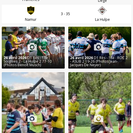
Liège
3 - 35
Namur
La Hulpe
26 avril 2026
D1 Rés - 18e :
26 avril 2026
D1 Rés - 18e : ROC 2
Soignies 2 - La Hulpe 2 77-10
- ASUB 2 19-26 (Photos Jean-
(Photos Benoît Musch)
Jacques De Neyer)