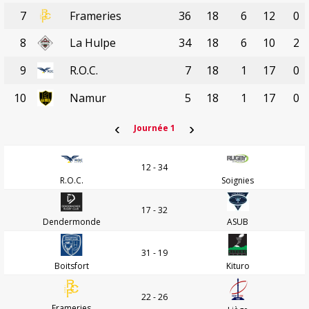
7
Frameries
36
18
6
12
0
8
La Hulpe
34
18
6
10
2
9
R.O.C.
7
18
1
17
0
10
Namur
5
18
1
17
0
‹
›
Journée 1
12 - 34
R.O.C.
Soignies
17 - 32
Dendermonde
ASUB
31 - 19
Boitsfort
Kituro
22 - 26
Frameries