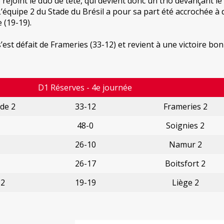
rejoint le duo de tête, qui devient donc un trio devançant le
 L’équipe 2 du Stade du Brésil a pour sa part été accrochée à 
 (19-19).
st défait de Frameries (33-12) et revient à une victoire bon
D1 Réserves - 4e journée
de 2
33-12
Frameries 2
48-0
Soignies 2
26-10
Namur 2
26-17
Boitsfort 2
 2
19-19
Liège 2