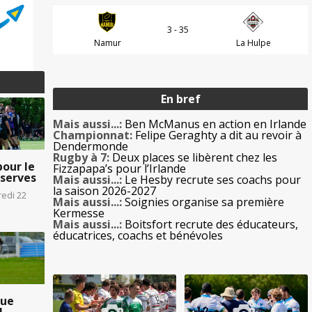
3 - 35
Namur
La Hulpe
En bref
Mais aussi...:
Ben McManus en action en Irlande
Championnat:
Felipe Geraghty a dit au revoir à
Dendermonde
Rugby à 7:
Deux places se libèrent chez les
pour le
Fizzapapa’s pour l’Irlande
éserves
Mais aussi...:
Le Hesby recrute ses coachs pour
la saison 2026-2027
redi 22
Mais aussi...:
Soignies organise sa première
Kermesse
Mais aussi...:
Boitsfort recrute des éducateurs,
éducatrices, coachs et bénévoles
que