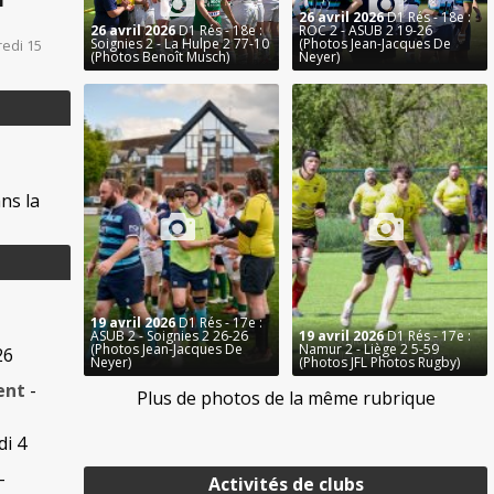
1
26 avril 2026
D1 Rés - 18e :
26 avril 2026
D1 Rés - 18e :
ROC 2 - ASUB 2 19-26
Soignies 2 - La Hulpe 2 77-10
(Photos Jean-Jacques De
redi 15
(Photos Benoît Musch)
Neyer)
ns la
19 avril 2026
D1 Rés - 17e :
ASUB 2 - Soignies 2 26-26
19 avril 2026
D1 Rés - 17e :
(Photos Jean-Jacques De
Namur 2 - Liège 2 5-59
26
Neyer)
(Photos JFL Photos Rugby)
ent
-
Plus de photos de la même rubrique
di 4
-
Activités de clubs