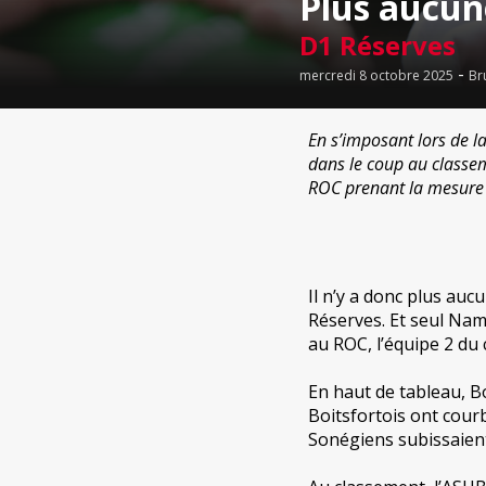
Plus aucune
D1 Réserves
-
mercredi 8 octobre 2025
Br
En s’imposant lors de l
dans le coup au classeme
ROC prenant la mesure 
Il n’y a donc plus au
Réserves. Et seul Nam
au ROC, l’équipe 2 du
En haut de tableau, B
Boitsfortois ont courb
Sonégiens subissaient 