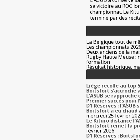
L’ASUB a conservé sa
sa victoire au ROC lo
championnat. Le Kitu
terminé par des récital
La Belgique tout de m
Les championnats 2026
Deux anciens de la mais
Rugby Haute Meuse : no
formation
Résultat historique, ma
Liège recolle au top 
Boitsfort s’accroche 
L’ASUB se rapproche 
Premier succès pour
D1 Réserves : l’ASUB s
Boitsfort a eu chaud
mercredi 25 février 20
Le Kituro distance l’
Boitsfort remet la pr
février 2026
D1 Réserves : Boitsfo