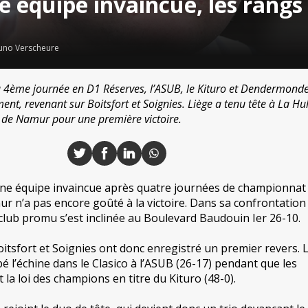
 équipe invaincue, les rangs 
uno Verscheure
a 4ème journée en D1 Réserves, l’ASUB, le Kituro et Dendermonde
nt, revenant sur Boitsfort et Soignies. Liège a tenu tête à La Hul
de Namur pour une première victoire.
cune équipe invaincue après quatre journées de championnat
ur n’a pas encore goûté à la victoire. Dans sa confrontation 
 club promu s’est inclinée au Boulevard Baudouin Ier 26-10.
oitsfort et Soignies ont donc enregistré un premier revers. 
é l’échine dans le Clasico à l’ASUB (26-17) pendant que les
la loi des champions en titre du Kituro (48-0).