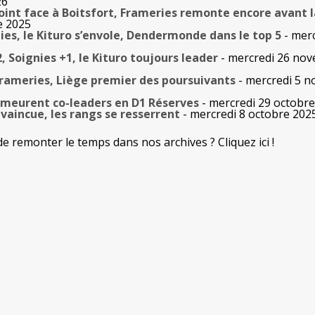
26
point face à Boitsfort, Frameries remonte encore avant l
e 2025
nies, le Kituro s’envole, Dendermonde dans le top 5
- merc
, Soignies +1, le Kituro toujours leader
- mercredi 26 no
Frameries, Liège premier des poursuivants
- mercredi 5 
emeurent co-leaders en D1 Réserves
- mercredi 29 octobr
vaincue, les rangs se resserrent
- mercredi 8 octobre 202
de remonter le temps dans nos archives ? Cliquez ici !