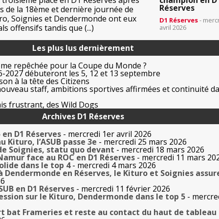
 troisième place en D1 Réserves après
champion en D
Réserves
rs de la 18ème et dernière journée de
ro, Soignies et Dendermonde ont eux
D1 Réserves
- merc
s offensifs tandis que (...)
avril 2026
Les plus lus dernièrement
ême repêchée pour la Coupe du Monde ?
-2027 débuteront les 5, 12 et 13 septembre
on à la tête des Citizens
uveau staff, ambitions sportives affirmées et continuité da
is frustrant, des Wild Dogs
Archives D1 Réserves
5 en D1 Réserves
- mercredi 1er avril 2026
au Kituro, l’ASUB passe 3e
- mercredi 25 mars 2026
de Soignies, statu quo devant
- mercredi 18 mars 2026
 Namur face au ROC en D1 Réserves
- mercredi 11 mars 20
olide dans le top 4
- mercredi 4 mars 2026
 à Dendermonde en Réserves, le Kituro et Soignies assur
26
ASUB en D1 Réserves
- mercredi 11 février 2026
ession sur le Kituro, Dendermonde dans le top 5
- mercre
rt bat Frameries et reste au contact du haut de tableau