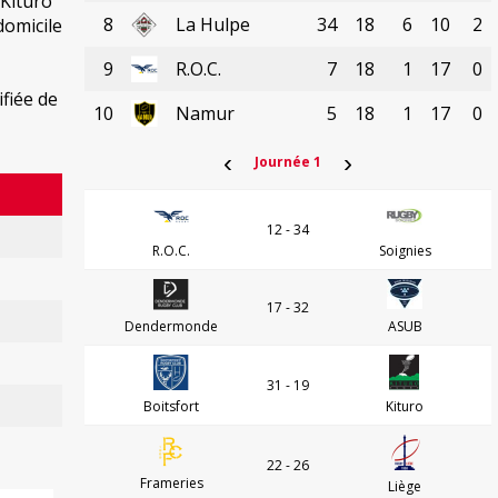
 Kituro
8
La Hulpe
34
18
6
10
2
domicile
9
R.O.C.
7
18
1
17
0
ifiée de
10
Namur
5
18
1
17
0
‹
›
Journée 1
12 - 34
R.O.C.
Soignies
17 - 32
Dendermonde
ASUB
31 - 19
Boitsfort
Kituro
22 - 26
Frameries
Liège