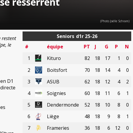
se resserrent
(Photo Joëlle Schram)
Seniors
d1r 25-26
 restent
pe, le
#
équipe
PT
J
G
P
N
1
Kituro
82
18
17
1
0
2
Boitsfort
70
18
14
4
0
 en D1
3
ASUB
62
18
12
4
2
directe
4
Soignies
60
18
11
6
1
5
Dendermonde
52
18
10
8
0
Les
6
Liège
48
18
9
8
1
7
Frameries
36
18
6
12
0