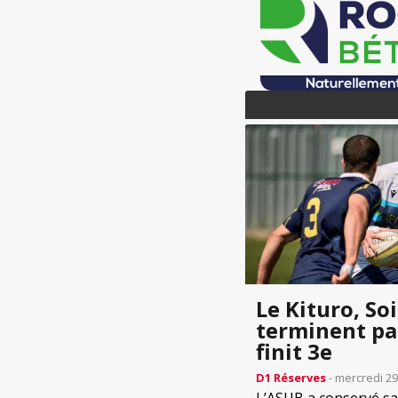
Le Kituro, S
terminent par
finit 3e
D1 Réserves
- mercredi 29