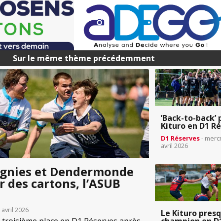
Sur le même thème précédemment
’Back-to-back’ 
Kituro en D1 R
D1 Réserves
- merc
avril 2026
oignies et Dendermonde
 des cartons, l’ASUB
 avril 2026
Le Kituro pres