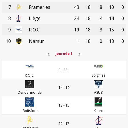
7
Frameries
43
18
8
10
0
8
Liège
24
18
4
14
0
9
R.O.C.
19
18
3
15
0
10
Namur
1
18
0
18
0
‹
›
Journée 1
3 - 33
R.O.C.
Soignies
14 - 19
Dendermonde
ASUB
13 - 15
Boitsfort
Kituro
52 - 17