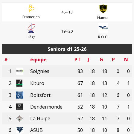
46 - 13
Frameries
Namur
19 - 20
Liège
R.O.C.
Seniors
d1 25-26
#
équipe
PT
J
G
P
N
1
Soignies
83
18
18
0
0
2
Kituro
67
18
13
4
1
3
Boitsfort
61
18
12
6
0
4
Dendermonde
52
18
10
7
1
5
La Hulpe
52
18
11
7
0
6
ASUB
50
18
10
8
0