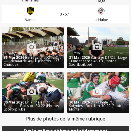
Frameries
Liège
3 - 57
Namur
La Hulpe
31 Mai 2026
Barrage D1/D2 : Liège
31 Mai 2026
Barrage D1/D2 : Liège
- Oudenaarde 48-10 (Photos Jules
- Oudenaarde 48-10 (Photos
Cnudde)
Sportkipik.be)
30 Mai 2026
D1 - Finale PO :
30 Mai 2026
D1 - Finale PO :
Soignies - Boitsfort 30-22 (Photos
Soignies - Boitsfort 30-22 (Photos
Sportkipik.be)
Montain)
Plus de photos de la même rubrique