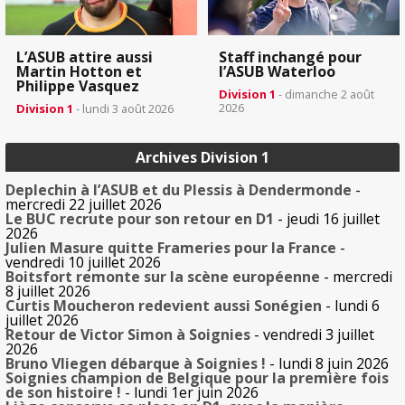
L’ASUB attire aussi
Staff inchangé pour
Martin Hotton et
l’ASUB Waterloo
Philippe Vasquez
Division 1
- dimanche 2 août
2026
Division 1
- lundi 3 août 2026
Archives Division 1
Deplechin à l’ASUB et du Plessis à Dendermonde
-
mercredi 22 juillet 2026
Le BUC recrute pour son retour en D1
- jeudi 16 juillet
2026
Julien Masure quitte Frameries pour la France
-
vendredi 10 juillet 2026
Boitsfort remonte sur la scène européenne
- mercredi
8 juillet 2026
Curtis Moucheron redevient aussi Sonégien
- lundi 6
juillet 2026
Retour de Victor Simon à Soignies
- vendredi 3 juillet
2026
Bruno Vliegen débarque à Soignies !
- lundi 8 juin 2026
Soignies champion de Belgique pour la première fois
de son histoire !
- lundi 1er juin 2026