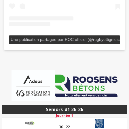
Une publication partagée par ROC officiel (@rugbyottigniesclub)
Seniors
d1 26-26
Journée 1
30 - 22