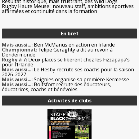
Résultat historique, mais frustrant, des Wild Dogs
Rugby Haute Meuse : nouveau staff, ambitions sportives
affirmées et continuité dans la formation
En bref
Mais aussi...:
Ben McManus en action en Irlande
Championnat:
Felipe Geraghty a dit au revoir à
Dendermonde
Rugby à 7:
Deux places se libèrent chez les Fizzapapa’s
pour l’Irlande
Mais aussi...:
Le Hesby recrute ses coachs pour la saison
2026-2027
Mais aussi...:
Soignies organise sa première Kermesse
Mais aussi...:
Boitsfort recrute des éducateurs,
éducatrices, coachs et bénévoles
Activités de clubs