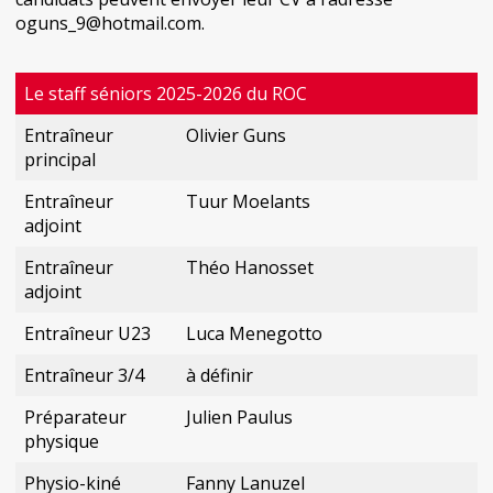
oguns_9@hotmail.com.
Le staff séniors 2025-2026 du ROC
Entraîneur
Olivier Guns
principal
Entraîneur
Tuur Moelants
adjoint
Entraîneur
Théo Hanosset
adjoint
Entraîneur U23
Luca Menegotto
Entraîneur 3/4
à définir
Préparateur
Julien Paulus
physique
Physio-kiné
Fanny Lanuzel