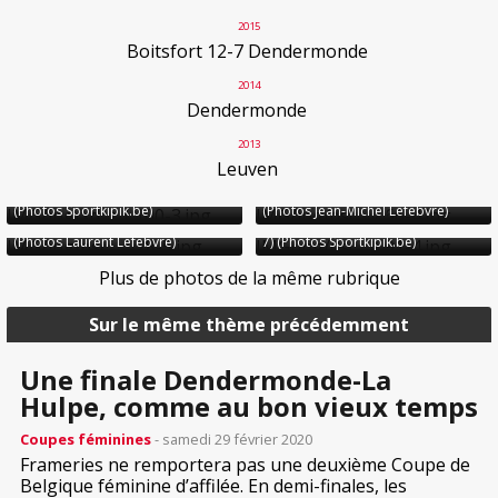
2015
Boitsfort 12-7 Dendermonde
2014
Dendermonde
2013
Leuven
29 février
Ladies Cup - 1/2 :
29 février
Ladies Cup - 1/2 :
Leuven - La Hulpe 15-22 (15-29)
Leuven - La Hulpe 15-22 (15-29)
(Photos Sportkipik.be)
(Photos Jean-Michel Lefebvre)
IMG/jpg/xdsc_0100-3.jpg
IMG/jpg/dsc_3866-4.jpg
29 février
Ladies Cup - 1/2 :
18 janvier
Ladies Cup - 1/4 :
Leuven - La Hulpe 15-22 (15-29)
Frameries - Oudenaarde 80-0 (80-
(Photos Laurent Lefebvre)
7) (Photos Sportkipik.be)
IMG/jpg/dsc_9528-5.jpg
IMG/jpg/dsc_8691-4.jpg
Plus de photos de la même rubrique
Sur le même thème précédemment
Une finale Dendermonde-La
Hulpe, comme au bon vieux temps
Coupes féminines
- samedi 29 février 2020
Frameries ne remportera pas une deuxième Coupe de
Belgique féminine d’affilée. En demi-finales, les