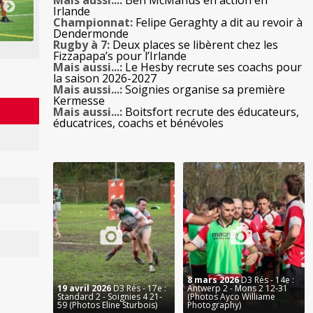
Mais aussi...:
Ben McManus en action en
Irlande
Championnat:
Felipe Geraghty a dit au revoir à
Dendermonde
Rugby à 7:
Deux places se libèrent chez les
Fizzapapa’s pour l’Irlande
Mais aussi...:
Le Hesby recrute ses coachs pour
la saison 2026-2027
Mais aussi...:
Soignies organise sa première
Kermesse
Mais aussi...:
Boitsfort recrute des éducateurs,
éducatrices, coachs et bénévoles
8 mars 2026
D3 Rés - 14e :
19 avril 2026
D3 Rés - 17e :
Antwerp 2 - Mons 2 12-31
Standard 2 - Soignies 4 21-
(Photos Ayco Williame
59 (Photos Eline Sturbois)
Photography)