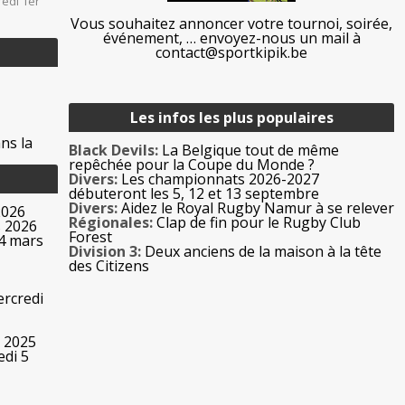
redi 1er
Vous souhaitez annoncer votre tournoi, soirée,
événement, … envoyez-nous un mail à
contact@sportkipik.be
Les infos les plus populaires
ns la
Black Devils:
La Belgique tout de même
repêchée pour la Coupe du Monde ?
Divers:
Les championnats 2026-2027
débuteront les 5, 12 et 13 septembre
Divers:
Aidez le Royal Rugby Namur à se relever
2026
Régionales:
Clap de fin pour le Rugby Club
s 2026
Forest
 4 mars
Division 3:
Deux anciens de la maison à la tête
des Citizens
rcredi
 2025
edi 5