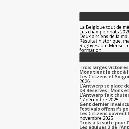
La Belgique tout de m
Les championnats 2026
Deux anciens de la mais
Résultat historique, ma
Rugby Haute Meuse : no
formation
Trois larges victoire
Mons tient le choc à
Les Citizens et Soign
2026
L’Antwerp se place de
D3 Réserves : Mons e
L’Antwerp fait chute
17 décembre 2025
Gent dernier invainc
Festivals offensifs p
Les Citizens ouvrent
novembre 2025
Trois à la suite pour 
Les équipes 2 de l’A