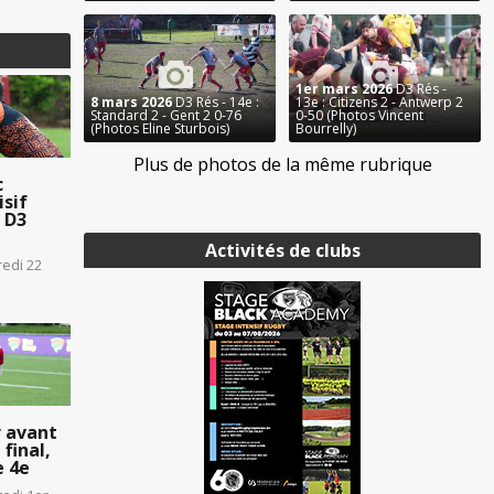
1er mars 2026
D3 Rés -
8 mars 2026
D3 Rés - 14e :
13e : Citizens 2 - Antwerp 2
Standard 2 - Gent 2 0-76
0-50 (Photos Vincent
(Photos Eline Sturbois)
Bourrelly)
Plus de photos de la même rubrique
c
sif
n D3
Activités de clubs
redi 22
 avant
final,
e 4e