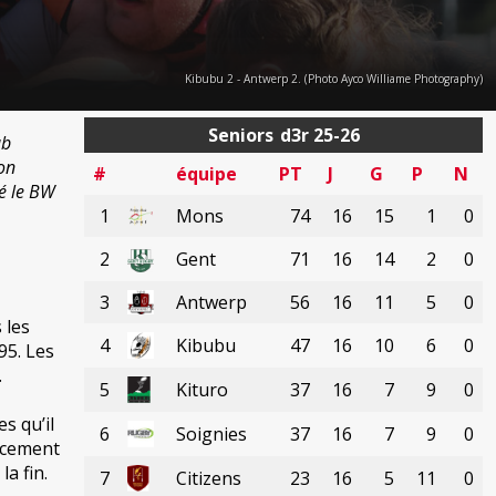
Kibubu 2 - Antwerp 2. (Photo Ayco Williame Photography)
Seniors
d3r 25-26
ub
son
#
équipe
PT
J
G
P
N
é le BW
1
Mons
74
16
15
1
0
2
Gent
71
16
14
2
0
3
Antwerp
56
16
11
5
0
 les
4
Kibubu
47
16
10
6
0
95. Les
.
5
Kituro
37
16
7
9
0
s qu’il
6
Soignies
37
16
7
9
0
lacement
a fin.
7
Citizens
23
16
5
11
0