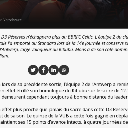
o Verscheure
 en D3 Réserves n’échappera plus au BBRFC Celtic. L’équipe 2 du cl
itale l’a emporté au Standard lors de la 14e journée et conserve 
 l’Antwerp, large vainqueur au Kibubu. Mons a de son côté domin
dium.
 lors de sa précédente sortie, l’équipe 2 de l’Antwerp a remis
 a en effet étrillé son homologue du Kibubu sur le score de 12-
, demeurent cependant toujours à bonne distance du leader
 effet plus proche que jamais du sacre dans cette D3 Réserve
t de saison. Le quinze de la VUB a cette fois gagné en dép
intient ses 15 points d’avance intacts, à quatre journées de l