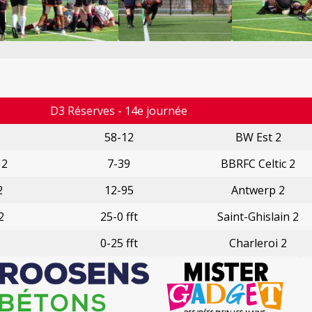
D3 Réserves - 14e journée
58-12
BW Est 2
 2
7-39
BBRFC Celtic 2
2
12-95
Antwerp 2
2
25-0 fft
Saint-Ghislain 2
0-25 fft
Charleroi 2