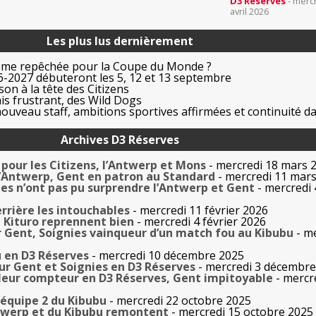
D3 Réserves
- merc
avril 2026
Les plus lus dernièrement
ême repêchée pour la Coupe du Monde ?
-2027 débuteront les 5, 12 et 13 septembre
on à la tête des Citizens
is frustrant, des Wild Dogs
uveau staff, ambitions sportives affirmées et continuité da
Archives D3 Réserves
s pour les Citizens, l’Antwerp et Mons
- mercredi 18 mars 
 l’Antwerp, Gent en patron au Standard
- mercredi 11 mar
ies n’ont pas pu surprendre l’Antwerp et Gent
- mercredi
rrière les intouchables
- mercredi 11 février 2026
t Kituro reprennent bien
- mercredi 4 février 2026
r Gent, Soignies vainqueur d’un match fou au Kibubu
- me
u en D3 Réserves
- mercredi 10 décembre 2025
our Gent et Soignies en D3 Réserves
- mercredi 3 décembre
 leur compteur en D3 Réserves, Gent impitoyable
- mercr
l’équipe 2 du Kibubu
- mercredi 22 octobre 2025
ntwerp et du Kibubu remontent
- mercredi 15 octobre 2025