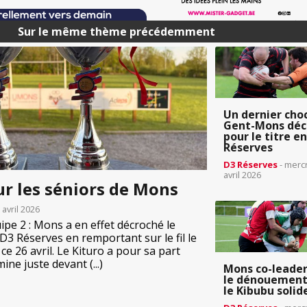
Sur le même thème précédemment
Un dernier cho
Gent-Mons déci
pour le titre e
Réserves
D3 Réserves
- merc
avril 2026
ur les séniors de Mons
 avril 2026
uipe 2 : Mons a en effet décroché le
D3 Réserves en remportant sur le fil le
ce 26 avril. Le Kituro a pour sa part
ine juste devant (...)
Mons co-leader
le dénouement 
le Kibubu solid