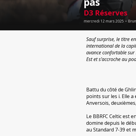
pas
D3 Réserves
-
mercredi 12 mars 2025
Brun
Sauf surprise, le titre
international de la cap
avance confortable sur
Est et s’accroche au po
Battu du côté de Ghlin
points sur les i. Elle
Anversois, deuxièmes
Le BBRFC Celtic est en
domine depuis le débu
au Standard 7-39 et ma