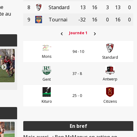
me
8
Standard
13
16
3
13
0
te au
9
Tournai
-32
16
0
16
0
‹
›
Journée 1
94 - 10
Mons
Standard
37 - 8
Antwerp
Gent
25 - 0
Kituro
Citizens
En bref