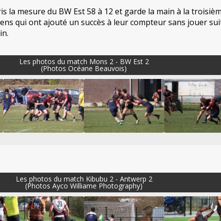
is la mesure du BW Est 58 à 12 et garde la main à la troisiè
zens qui ont ajouté un succès à leur compteur sans jouer sui
in.
Les photos du match Mons 2 - BW Est 2
(Photos Océane Beauvois)
Les photos du match Kibubu 2 - Antwerp 2
(Photos Ayco Williame Photography)