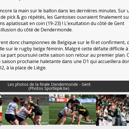
ncore la main sur le ballon dans les dernières minutes. Sur 
e de pick & go répétés, les Gantoises ouvraient finalement su
s aplatissait en coin (19-23) ! L’exultation du côté de Gent
ésillusion du côté de Dendermonde.
nt donc championnes de Belgique sur le fil et confirment, 
le sur le rugby belge féminin. Malgré cette défaite difficile à
 part poursuivi cette saison son retour au premier plan. C
saison prochaine haletante dans une D1 qui accueillera do
, à la place de Liège.
Les photos de la finale Dendermonde - Gent
(Photos Sportkipik.be)