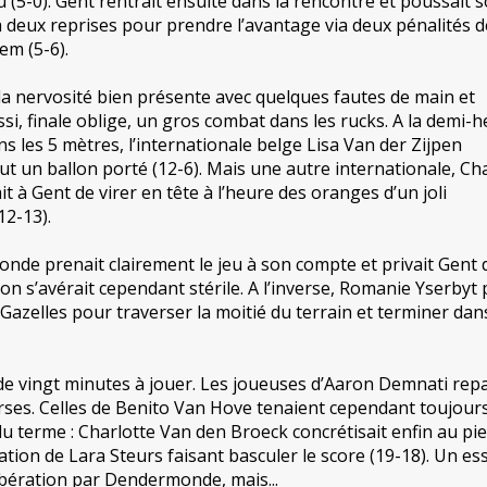
 (5-0). Gent rentrait ensuite dans la rencontre et poussait 
 à deux reprises pour prendre l’avantage via deux pénalités d
m (5-6).
, la nervosité bien présente avec quelques fautes de main et
si, finale oblige, un gros combat dans les rucks. A la demi-h
s les 5 mètres, l’internationale belge Lisa Van der Zijpen
but un ballon porté (12-6). Mais une autre internationale, Ch
 à Gent de virer en tête à l’heure des oranges d’un joli
12-13).
onde prenait clairement le jeu à son compte et privait Gent 
on s’avérait cependant stérile. A l’inverse, Romanie Yserbyt 
 Gazelles pour traverser la moitié du terrain et terminer dans
s de vingt minutes à jouer. Les joueuses d’Aaron Demnati rep
erses. Celles de Benito Van Hove tenaient cependant toujour
du terme : Charlotte Van den Broeck concrétisait enfin au pi
tion de Lara Steurs faisant basculer le score (19-18). Un es
ibération par Dendermonde, mais...