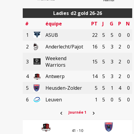
Ladies
d2 gold 26-26
#
équipe
PT
J
G
P
N
1
ASUB
22
5
5
0
0
)
2
Anderlecht/Pajot
16
5
3
2
0
Weekend
3
15
5
3
2
0
Warriors
4
Antwerp
14
5
3
2
0
5
Heusden-Zolder
5
5
1
4
0
6
Leuven
1
5
0
5
0
‹
›
Journée 1
41 - 10