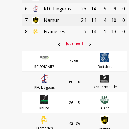
6
RFC Liégeois
26
14
5
9
0
7
Namur
24
14
4
10
0
8
Frameries
6
14
1
13
0
‹
›
Journée 1
7 - 98
RC SOIGNIES
Boitsfort
60 - 10
Dendermonde
RFC Liégeois
26 - 15
Kituro
Gent
42 - 36
Frameries
Namur