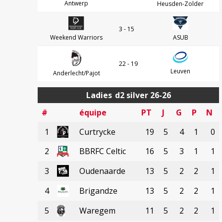
Antwerp
Heusden-Zolder
3 - 15
Weekend Warriors
ASUB
22 - 19
Leuven
Anderlecht/Pajot
Ladies
d2 silver 26-26
#
équipe
PT
J
G
P
N
1
Curtrycke
19
5
4
1
0
2
BBRFC Celtic
16
5
3
1
1
3
Oudenaarde
13
5
2
2
1
4
Brigandze
13
5
2
2
1
5
Waregem
11
5
2
2
1