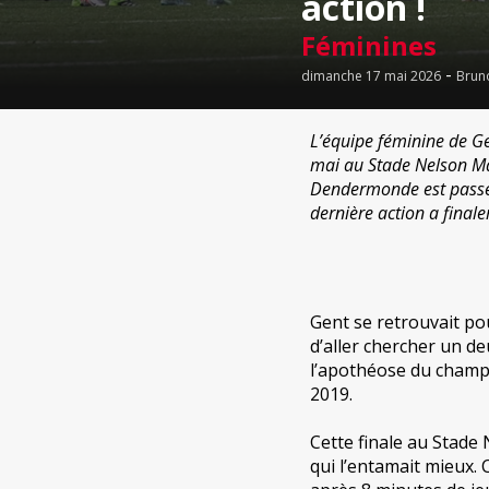
action !
Féminines
-
dimanche 17 mai 2026
Brun
L’équipe féminine de G
mai au Stade Nelson Ma
Dendermonde est passé 
dernière action a finalem
Gent se retrouvait pour
d’aller chercher un d
l’apothéose du champi
2019.
Cette finale au Stade
qui l’entamait mieux. 