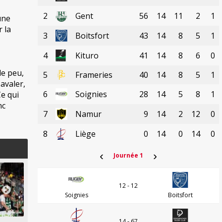
2
Gent
56
14
11
2
1
une
r la
3
Boitsfort
43
14
8
5
1
4
Kituro
41
14
8
6
0
de peu,
5
Frameries
40
14
8
5
1
 avaler,
6
Soignies
28
14
5
8
1
e qui
nc
7
Namur
9
14
2
12
0
8
Liège
0
14
0
14
0
‹
›
Journée 1
12 - 12
Soignies
Boitsfort
14 - 67