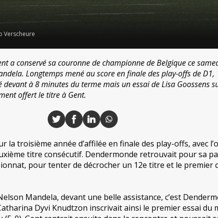
o Verscheure
ent a conservé sa couronne de championne de Belgique ce same
ndela. Longtemps mené au score en finale des play-offs de D1,
devant à 8 minutes du terme mais un essai de Lisa Goossens su
ent offert le titre à Gent.
 la troisième année d’affilée en finale des play-offs, avec l’o
euxième titre consécutif. Dendermonde retrouvait pour sa pa
onnat, pour tenter de décrocher un 12e titre et le premier 
 Nelson Mandela, devant une belle assistance, c’est Dender
Catharina Dyvi Knudtzon inscrivait ainsi le premier essai du