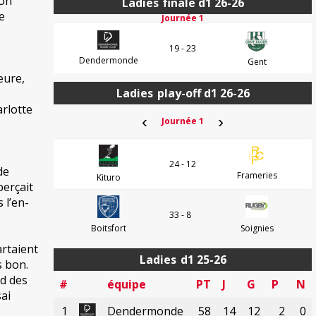
son
Ladies
finale d1 26-26
e
Journée 1
19 - 23
Dendermonde
Gent
eure,
Ladies
play-off d1 26-26
arlotte
‹
›
Journée 1
24 - 12
de
Frameries
Kituro
perçait
 l’en-
33 - 8
Boitsfort
Soignies
artaient
Ladies
d1 25-26
s bon.
ed des
#
équipe
PT
J
G
P
N
sai
1
Dendermonde
58
14
12
2
0