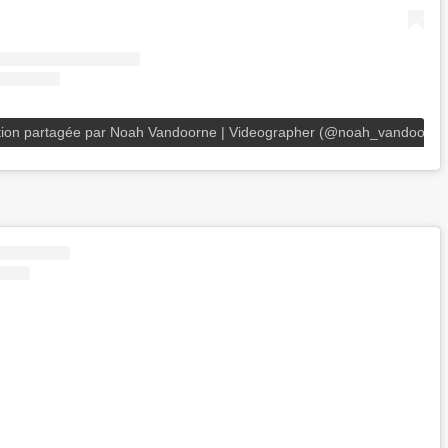
tion partagée par Noah Vandoorne | Videographer (@noah_vandoorne