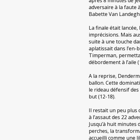
après 8 minutes de jeu
adversaire à la faute
Babette Van Landeghe
La finale était lancée
imprécisions. Mais aus
suite à une touche dan
aplatissait dans l’en-
Timperman, permettait
débordement à l’aile (
A la reprise, Denderm
ballon. Cette dominati
le rideau défensif des
but (12-18).
Il restait un peu plu
à l’assaut des 22 adv
Jusqu’à huit minutes 
perches, la transforma
accueilli comme une l