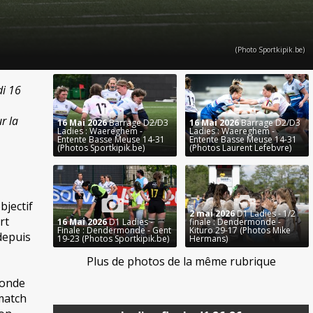
(Photo Sportkipik.be)
di 16
r la
16 Mai 2026
Barrage D2/D3
16 Mai 2026
Barrage D2/D3
Ladies : Waereghem -
Ladies : Waereghem -
Entente Basse Meuse 14-31
Entente Basse Meuse 14-31
(Photos Sportkipik.be)
(Photos Laurent Lefebvre)
bjectif
2 mai 2026
D1 Ladies - 1/2
rt
16 Mai 2026
D1 Ladies -
finale : Dendermonde -
Finale : Dendermonde - Gent
Kituro 29-17 (Photos Mike
depuis
19-23 (Photos Sportkipik.be)
Hermans)
Plus de photos de la même rubrique
monde
 match