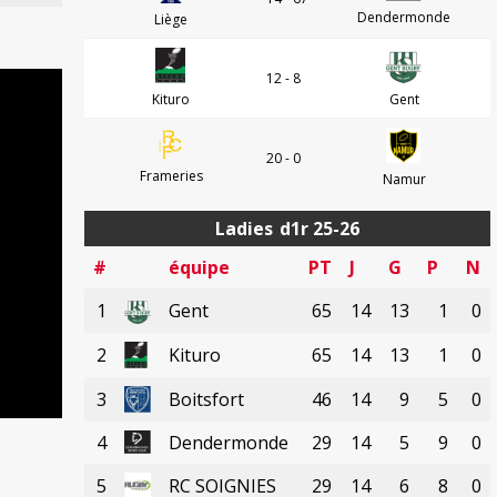
Dendermonde
Liège
12 - 8
Kituro
Gent
20 - 0
Frameries
Namur
Ladies
d1r 25-26
#
équipe
PT
J
G
P
N
1
Gent
65
14
13
1
0
2
Kituro
65
14
13
1
0
3
Boitsfort
46
14
9
5
0
4
Dendermonde
29
14
5
9
0
5
RC SOIGNIES
29
14
6
8
0