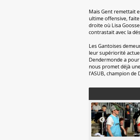
Mais Gent remettait e
ultime offensive, fait
droite où Lisa Goossen
contrastait avec la d
Les Gantoises demeure
leur supériorité actuel
Dendermonde a pour sa
nous promet déjà une 
l’ASUB, champion de D2