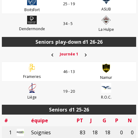
25 - 19
ASUB
Boitsfort
34 - 5
Dendermonde
La Hulpe
Seniors
play-down d1 26-26
‹
›
Journée 1
46 - 13
Frameries
Namur
19 - 20
Liège
R.O.C.
Seniors
d1 25-26
#
équipe
PT
J
G
P
N
1
Soignies
83
18
18
0
0