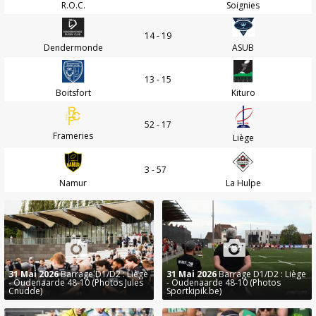
R.O.C.
Soignies
14 - 19
Dendermonde
ASUB
13 - 15
Boitsfort
Kituro
52 - 17
Frameries
Liège
3 - 57
Namur
La Hulpe
31 Mai 2026
Barrage D1/D2 : Liège
31 Mai 2026
Barrage D1/D2 : Liège
- Oudenaarde 48-10 (Photos Jules
- Oudenaarde 48-10 (Photos
Cnudde)
Sportkipik.be)