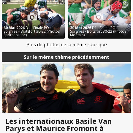
30 Mai 2026
D1 - Finale PO :
30 Mai 2026
D1 - Finale PO :
Soignies - Boitsfort 30-22 (Photos
Soignies - Boitsfort 30-22 (Photos
Sportkipik.be)
Montain)
Plus de photos de la même rubrique
Sur le même thème précédemment
Les internationaux Basile Van
Parys et Maurice Fromont à