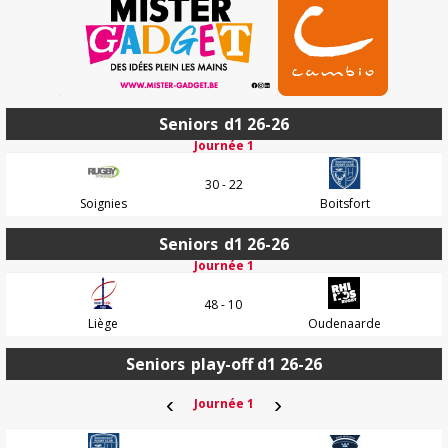
Seniors
d1 26-26
Journée 1
30 - 22
Soignies
Boitsfort
Seniors
d1 26-26
Journée 1
48 - 10
Liège
Oudenaarde
Seniors
play-off d1 26-26
‹
›
Journée 1