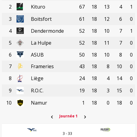
2
Kituro
67
18
13
4
1
3
Boitsfort
61
18
12
6
0
4
Dendermonde
52
18
10
7
1
5
La Hulpe
52
18
11
7
0
6
ASUB
50
18
10
8
0
7
Frameries
43
18
8
10
0
8
Liège
24
18
4
14
0
9
R.O.C.
19
18
3
15
0
10
Namur
1
18
0
18
0
‹
›
Journée 1
3 - 33