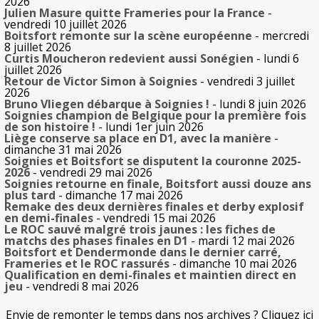
2026
Julien Masure quitte Frameries pour la France
-
vendredi 10 juillet 2026
Boitsfort remonte sur la scène européenne
- mercredi
8 juillet 2026
Curtis Moucheron redevient aussi Sonégien
- lundi 6
juillet 2026
Retour de Victor Simon à Soignies
- vendredi 3 juillet
2026
Bruno Vliegen débarque à Soignies !
- lundi 8 juin 2026
Soignies champion de Belgique pour la première fois
de son histoire !
- lundi 1er juin 2026
Liège conserve sa place en D1, avec la manière
-
dimanche 31 mai 2026
Soignies et Boitsfort se disputent la couronne 2025-
2026
- vendredi 29 mai 2026
Soignies retourne en finale, Boitsfort aussi douze ans
plus tard
- dimanche 17 mai 2026
Remake des deux dernières finales et derby explosif
en demi-finales
- vendredi 15 mai 2026
Le ROC sauvé malgré trois jaunes : les fiches de
matchs des phases finales en D1
- mardi 12 mai 2026
Boitsfort et Dendermonde dans le dernier carré,
Frameries et le ROC rassurés
- dimanche 10 mai 2026
Qualification en demi-finales et maintien direct en
jeu
- vendredi 8 mai 2026
Envie de remonter le temps dans nos archives ? Cliquez ici