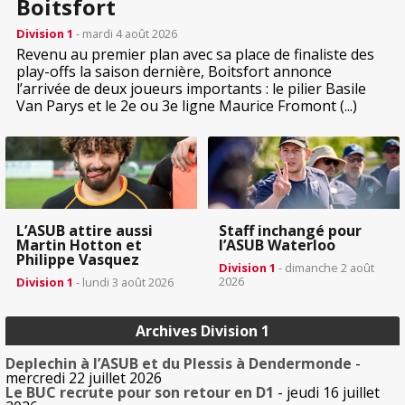
Boitsfort
Division 1
- mardi 4 août 2026
Revenu au premier plan avec sa place de finaliste des
play-offs la saison dernière, Boitsfort annonce
l’arrivée de deux joueurs importants : le pilier Basile
Van Parys et le 2e ou 3e ligne Maurice Fromont (...)
L’ASUB attire aussi
Staff inchangé pour
Martin Hotton et
l’ASUB Waterloo
Philippe Vasquez
Division 1
- dimanche 2 août
2026
Division 1
- lundi 3 août 2026
Archives Division 1
Deplechin à l’ASUB et du Plessis à Dendermonde
-
mercredi 22 juillet 2026
Le BUC recrute pour son retour en D1
- jeudi 16 juillet