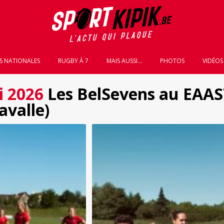
S NATIONALES
RUGBY À 7
MAIS AUSSI...
PHOTOS
VIDÉOS
i 2026
Les BelSevens au EAAST
valle)