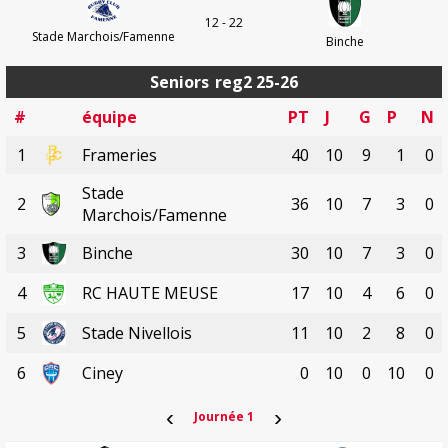
12 - 22
Stade Marchois/Famenne
Binche
Seniors
reg2 25-26
#
équipe
PT
J
G
P
N
1
Frameries
40
10
9
1
0
Stade
2
36
10
7
3
0
Marchois/Famenne
3
Binche
30
10
7
3
0
4
RC HAUTE MEUSE
17
10
4
6
0
5
Stade Nivellois
11
10
2
8
0
6
Ciney
0
10
0
10
0
‹
›
Journée 1