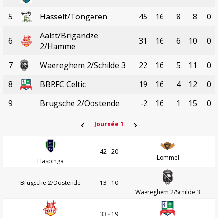
5
Hasselt/Tongeren
45
16
8
8
0
Aalst/Brigandze
6
31
16
6
10
0
2/Hamme
7
Waereghem 2/Schilde 3
22
16
5
11
0
8
BBRFC Celtic
19
16
4
12
0
9
Brugsche 2/Oostende
-2
16
1
15
0
‹
›
Journée 1
42 - 20
Lommel
Haspinga
Brugsche 2/Oostende
13 - 10
Waereghem 2/Schilde 3
33 - 19