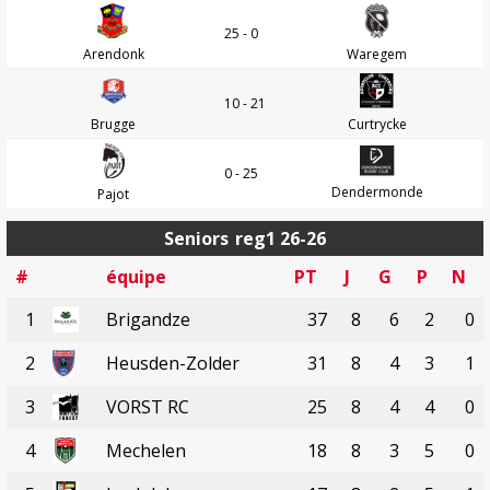
25 - 0
Arendonk
Waregem
10 - 21
Brugge
Curtrycke
0 - 25
Dendermonde
Pajot
Seniors
reg1 26-26
#
équipe
PT
J
G
P
N
1
Brigandze
37
8
6
2
0
2
Heusden-Zolder
31
8
4
3
1
3
VORST RC
25
8
4
4
0
4
Mechelen
18
8
3
5
0