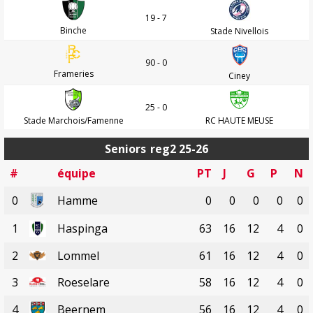
19 - 7
Binche
Stade Nivellois
90 - 0
Frameries
Ciney
25 - 0
Stade Marchois/Famenne
RC HAUTE MEUSE
Seniors
reg2 25-26
#
équipe
PT
J
G
P
N
0
Hamme
0
0
0
0
0
1
Haspinga
63
16
12
4
0
2
Lommel
61
16
12
4
0
3
Roeselare
58
16
12
4
0
4
Beernem
56
16
12
4
0