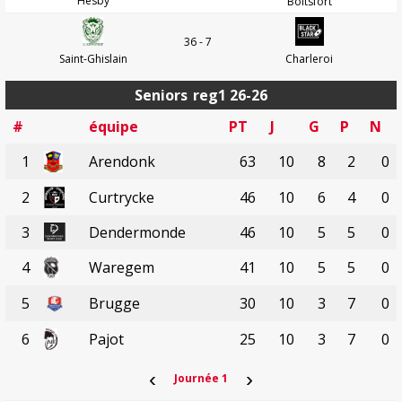
Hesby
Boitsfort
36 - 7
Saint-Ghislain
Charleroi
Seniors
reg1 26-26
#
équipe
PT
J
G
P
N
1
Arendonk
63
10
8
2
0
2
Curtrycke
46
10
6
4
0
3
Dendermonde
46
10
5
5
0
4
Waregem
41
10
5
5
0
5
Brugge
30
10
3
7
0
6
Pajot
25
10
3
7
0
‹
›
Journée 1