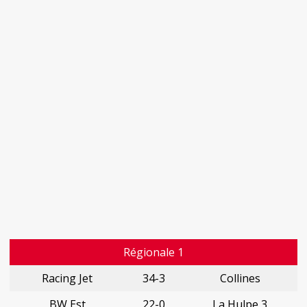
Régionale 1
Racing Jet
34-3
Collines
BW Est
22-0
La Hulpe 3