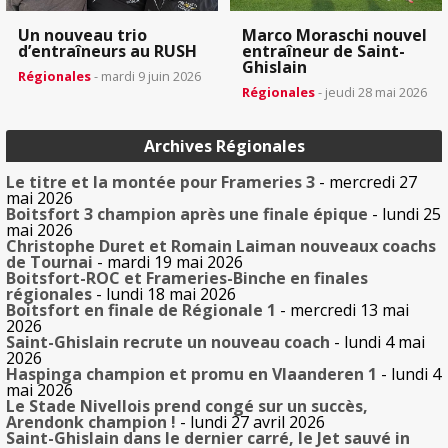
Un nouveau trio
Marco Moraschi nouvel
d’entraîneurs au RUSH
entraîneur de Saint-
Ghislain
Régionales
- mardi 9 juin 2026
Régionales
- jeudi 28 mai 2026
Archives Régionales
Le titre et la montée pour Frameries 3
- mercredi 27
mai 2026
Boitsfort 3 champion après une finale épique
- lundi 25
mai 2026
Christophe Duret et Romain Laiman nouveaux coachs
de Tournai
- mardi 19 mai 2026
Boitsfort-ROC et Frameries-Binche en finales
régionales
- lundi 18 mai 2026
Boitsfort en finale de Régionale 1
- mercredi 13 mai
2026
Saint-Ghislain recrute un nouveau coach
- lundi 4 mai
2026
Haspinga champion et promu en Vlaanderen 1
- lundi 4
mai 2026
Le Stade Nivellois prend congé sur un succès,
Arendonk champion !
- lundi 27 avril 2026
Saint-Ghislain dans le dernier carré, le Jet sauvé in