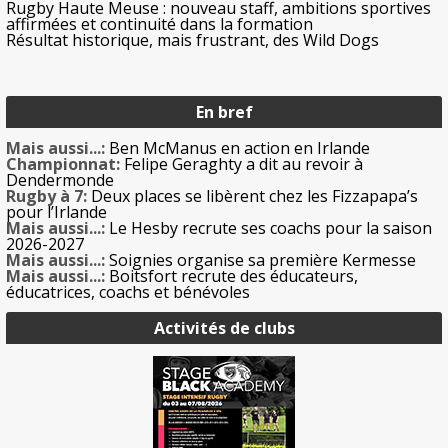
Rugby Haute Meuse : nouveau staff, ambitions sportives
affirmées et continuité dans la formation
Résultat historique, mais frustrant, des Wild Dogs
En bref
Mais aussi...:
Ben McManus en action en Irlande
Championnat:
Felipe Geraghty a dit au revoir à
Dendermonde
Rugby à 7:
Deux places se libèrent chez les Fizzapapa’s
pour l’Irlande
Mais aussi...:
Le Hesby recrute ses coachs pour la saison
2026-2027
Mais aussi...:
Soignies organise sa première Kermesse
Mais aussi...:
Boitsfort recrute des éducateurs,
éducatrices, coachs et bénévoles
Activités de clubs