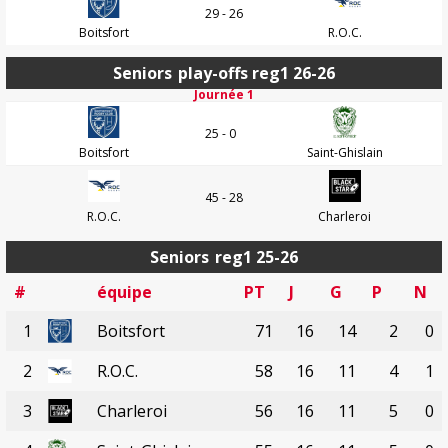
29 - 26
Boitsfort
R.O.C.
Seniors
play-offs reg1 26-26
Journée 1
25 - 0
Boitsfort
Saint-Ghislain
45 - 28
R.O.C.
Charleroi
Seniors
reg1 25-26
#
équipe
PT
J
G
P
N
1
Boitsfort
71
16
14
2
0
2
R.O.C.
58
16
11
4
1
3
Charleroi
56
16
11
5
0