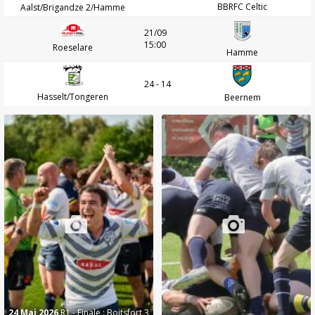
BBRFC Celtic
Aalst/Brigandze 2/Hamme
21/09
15:00
Roeselare
Hamme
24 - 14
Hasselt/Tongeren
Beernem
24 Mai 2026
R1 - Finale : Boitsfort 3