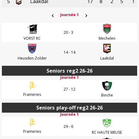
5
Laakdal
17
8
2
5
1
‹
›
Journée 1
20 - 3
VORST RC
Mechelen
14 - 14
Heusden-Zolder
Laakdal
Seniors
reg2 26-26
Journée 1
27 - 12
Frameries
Binche
Seniors
play-off reg2 26-26
Journée 1
29 - 6
Frameries
RC HAUTE MEUSE