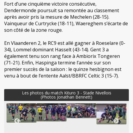
Fort d’une cinquième victoire consécutive,
Dendermonde poursuit sa remontée au classement
après avoir pris la mesure de Mechelen (28-15).
Vainqueur de Curtrycke (18-11), Waereghem s’écarte de
son côté de la zone rouge.
En Vlaanderen 2, le RC9 est allé gagner à Roeselare (0-
34), Lommel dominant Hasselt (43-14). Gent 3 a
également tenu son rang face à Ambiorix Tongeren
(71-21). Enfin, Haspinga termine l’année sur son
premier succès de la saison : le quinze hesbignon est
venu à bout de l’entente Aalst/BBRFC Celtic 3 (15-7).
Les photos du match Kituro 3 - Stade Nivellois
(Photos Jonathan Bennett)