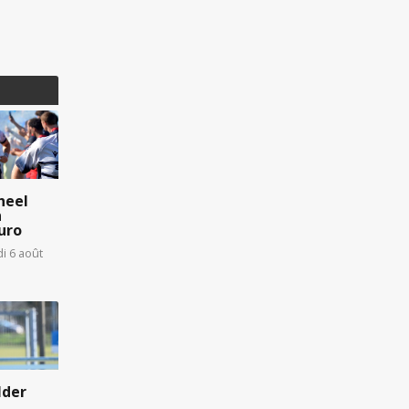
heel
n
uro
di 6 août
lder