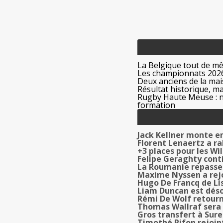
La Belgique tout de m
Les championnats 2026
Deux anciens de la mais
Résultat historique, ma
Rugby Haute Meuse : no
formation
Jack Kellner monte e
Florent Lenaertz a r
+3 places pour les Wi
Felipe Geraghty cont
La Roumanie repasse 
Maxime Nyssen a rej
Hugo De Francq de Li
Liam Duncan est déso
Rémi De Wolf retourn
Thomas Wallraf sera 
Gros transfert à Sur
Timothé Rifon rejoin