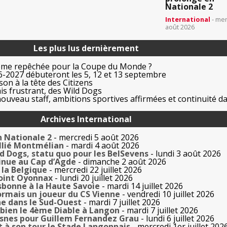
Nationale 2
International
- mer
août 2026
Les plus lus dernièrement
ême repêchée pour la Coupe du Monde ?
-2027 débuteront les 5, 12 et 13 septembre
on à la tête des Citizens
is frustrant, des Wild Dogs
uveau staff, ambitions sportives affirmées et continuité da
Archives International
n Nationale 2
- mercredi 5 août 2026
allié Montmélian
- mardi 4 août 2026
ld Dogs, statu quo pour les BelSevens
- lundi 3 août 2026
inue au Cap d’Agde
- dimanche 2 août 2026
la Belgique
- mercredi 22 juillet 2026
oint Oyonnax
- lundi 20 juillet 2026
sbonne à la Haute Savoie
- mardi 14 juillet 2026
rmais un joueur du CS Vienne
- vendredi 10 juillet 2026
e dans le Sud-Ouest
- mardi 7 juillet 2026
bien le 4ème Diable à Langon
- mardi 7 juillet 2026
esnes pour Guillem Fernandez Grau
- lundi 6 juillet 2026
t à son tour le Stade Langonnais
- mercredi 1er juillet 202