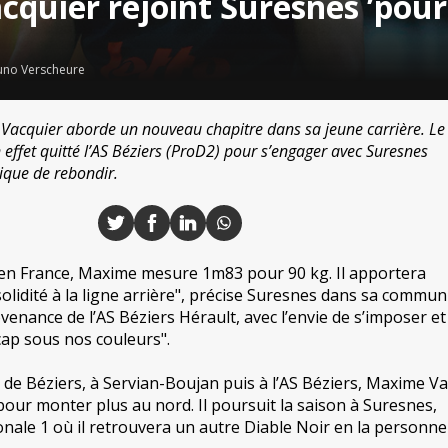
quier rejoint Suresnes ’pour 
uno Verscheure
Vacquier aborde un nouveau chapitre dans sa jeune carrière. Le
 effet quitté l’AS Béziers (ProD2) pour s’engager avec Suresnes
tique de rebondir.
 en France, Maxime mesure 1m83 pour 90 kg. Il apportera
solidité à la ligne arrière", précise Suresnes dans sa commun
ovenance de l’AS Béziers Hérault, avec l’envie de s’imposer et
ap sous nos couleurs".
e Béziers, à Servian-Boujan puis à l’AS Béziers, Maxime Va
pour monter plus au nord. Il poursuit la saison à Suresnes,
nale 1 où il retrouvera un autre Diable Noir en la personne