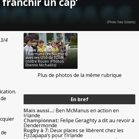
franchir un cap’
(Photo Yves Smeets)
 3/4
8 juin 2024
Florent
Tibermans (ex-Soignies)
avec les U16 de l’OMR
contre Rouen (Photos
Etienne Michaëlis)
Plus de photos de la même rubrique
ication.
 de
En bref
Mais aussi...:
Ben McManus en action en
Irlande
cquier
Championnat:
Felipe Geraghty a dit au revoir à
Dendermonde
Rugby à 7:
Deux places se libèrent chez les
 de
Fizzapapa’s pour l’Irlande