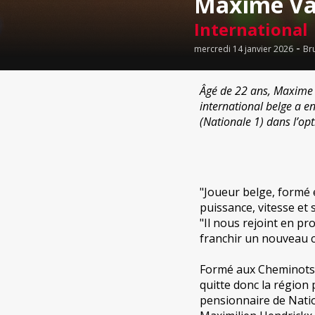
Maxime Vac
International
-
mercredi 14 janvier 2026
Br
Âgé de 22 ans, Maxime 
international belge a en
(Nationale 1) dans l’op
"Joueur belge, formé
puissance, vitesse et 
"Il nous rejoint en pr
franchir un nouveau c
Formé aux Cheminots d
quitte donc la région 
pensionnaire de Natio