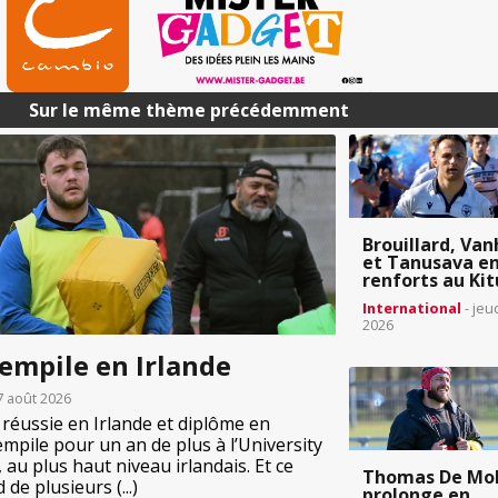
Sur le même thème précédemment
Brouillard, Van
et Tanusava e
renforts au Kit
International
- jeu
2026
empile en Irlande
7 août 2026
n réussie en Irlande et diplôme en
mpile pour un an de plus à l’University
 au plus haut niveau irlandais. Et ce
Thomas De Mo
de plusieurs (...)
prolonge en