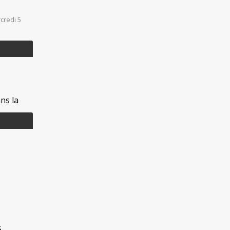
credi 5
ns la
6