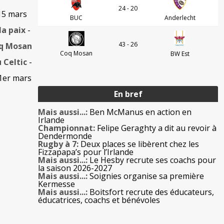
24 - 20
15 mars
BUC
Anderlecht
la paix
-
43 - 26
oq Mosan
Coq Mosan
BW Est
 Celtic
-
1er mars
En bref
Mais aussi...:
Ben McManus en action en
Irlande
Championnat:
Felipe Geraghty a dit au revoir à
Dendermonde
Rugby à 7:
Deux places se libèrent chez les
Fizzapapa’s pour l’Irlande
Mais aussi...:
Le Hesby recrute ses coachs pour
la saison 2026-2027
Mais aussi...:
Soignies organise sa première
Kermesse
Mais aussi...:
Boitsfort recrute des éducateurs,
éducatrices, coachs et bénévoles