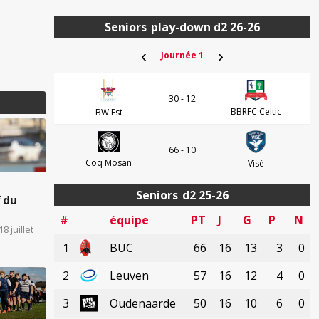
Seniors
play-down d2 26-26
‹
›
Journée 1
30 - 12
BBRFC Celtic
BW Est
66 - 10
Coq Mosan
Visé
Seniors
d2 25-26
f du
#
équipe
PT
J
G
P
N
8 juillet
1
BUC
66
16
13
3
0
2
Leuven
57
16
12
4
0
3
Oudenaarde
50
16
10
6
0