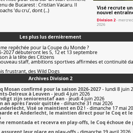
u de Bucarest : Cristian Vacaru. Il
Visé recrute un
chs ’du cru’, dont (...)
nouvel entraîn
Division 2
- mercredi
2026
Les plus lus dernièrement
ême repêchée pour la Coupe du Monde ?
-2027 débuteront les 5, 12 et 13 septembre
on à la tête des Citizens
uveau staff, ambitions sportives affirmées et continuité da
is frustrant, des Wild Dogs
Archives Division 2
oq Mosan confirmé pour la saison 2026-2027
- lundi 8 juin 
nts-Delreux à Leuven
- jeudi 4 juin 2026
digt zijn seniorenstaf aan
- jeudi 4 juin 2026
n an après l’avoir quittée
- dimanche 31 mai 2026
derlecht, Visé se maintient en D2 !
- dimanche 17 mai 2
arde et Anderlecht, le maintien direct pour le Coq et le
6
ne remontada et recevra en play-offs, le Coq échoue de
 assurent leur place en play-offs
- dimanche 19 avril 2026