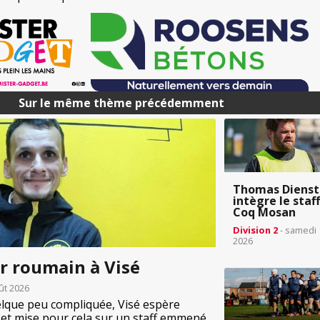
Sur le même thème précédemment
Thomas Dienst
intègre le staf
Coq Mosan
Division 2
- samedi 1
2026
r roumain à Visé
ût 2026
lque peu compliquée, Visé espère
e et mise pour cela sur un staff emmené