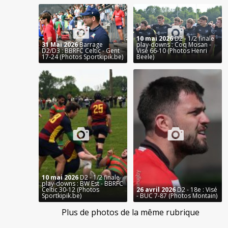
10 mai 2026
D2 - 1/2 finale
31 Mai 2026
Barrage
play-downs : Coq Mosan -
D2/D3 : BBRFC Celtic - Gent
Visé 66-10 (Photos Henri
17-24 (Photos Sportkipik.be)
Beele)
10 mai 2026
D2 - 1/2 finale
play-downs : BW Est - BBRFC
Celtic 30-12 (Photos
26 avril 2026
D2 - 18e : Visé
Sportkipik.be)
- BUC 7-87 (Photos Montain)
Plus de photos de la même rubrique