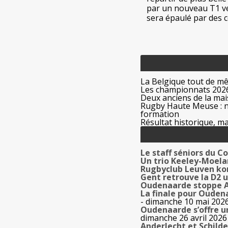
par un nouveau T1 ven
sera épaulé par des coa
La Belgique tout de m
Les championnats 2026
Deux anciens de la mais
Rugby Haute Meuse : no
formation
Résultat historique, ma
Le staff séniors du C
Un trio Keeley-Moela
Rugbyclub Leuven kon
Gent retrouve la D2 u
Oudenaarde stoppe An
La finale pour Oudena
- dimanche 10 mai 202
Oudenaarde s’offre u
dimanche 26 avril 2026
Anderlecht et Schilde