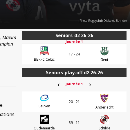
(Photo Rugbyclub Diabolos Schilde)
Seniors
d2 26-26
t, Maxim
Journée 1
hampion
17 - 24
BBRFC Celtic
Gent
Seniors
play-off d2 26-26
‹
›
Journée 1
20 - 21
e.
Leuven
Anderlecht
mations
39 - 11
Oudenaarde
Schilde