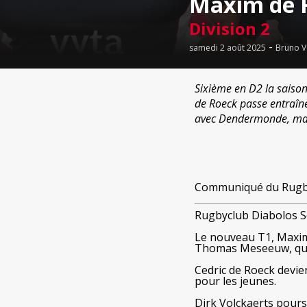
Maxim de R
Division 2
-
samedi 2 août 2025
Bruno V
Sixième en D2 la saison
de Roeck passe entraîn
avec Dendermonde, mais
Communiqué du Rugby
Rugbyclub Diabolos Sc
Le nouveau T1, Maxim d
Thomas Meseeuw, qui t
Cedric de Roeck devien
pour les jeunes.
Dirk Volckaerts pours