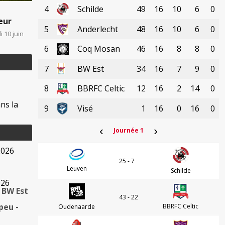
4
Schilde
49
16
10
6
0
eur
5
Anderlecht
48
16
10
6
0
 10 juin
6
Coq Mosan
46
16
8
8
0
7
BW Est
34
16
7
9
0
8
BBRFC Celtic
12
16
2
14
0
ns la
9
Visé
1
16
0
16
0
‹
›
Journée 1
2026
25 - 7
Leuven
Schilde
026
 BW Est
43 - 22
 peu
-
BBRFC Celtic
Oudenaarde