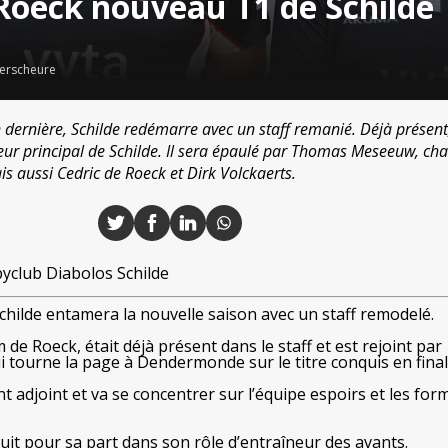
oeck nouveau T1 de Schilde
erscheure
 dernière, Schilde redémarre avec un staff remanié. Déjà présen
eur principal de Schilde. Il sera épaulé par Thomas Meseeuw, c
 aussi Cedric de Roeck et Dirk Volckaerts.
club Diabolos Schilde
hilde entamera la nouvelle saison avec un staff remodelé.
e Roeck, était déjà présent dans le staff et est rejoint par
ourne la page à Dendermonde sur le titre conquis en final
t adjoint et va se concentrer sur l’équipe espoirs et les for
uit pour sa part dans son rôle d’entraîneur des avants.