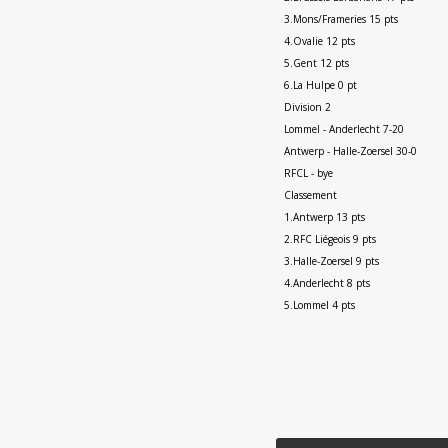
3.Mons/Frameries 15 pts
4.Ovalie 12 pts
5.Gent 12 pts
6.La Hulpe 0 pt
Division 2
Lommel - Anderlecht 7-20
Antwerp - Halle-Zoersel 30-0
RFCL - bye
Classement
1.Antwerp 13 pts
2.RFC Liégeois 9 pts
3.Halle-Zoersel 9 pts
4.Anderlecht 8 pts
5.Lommel 4 pts