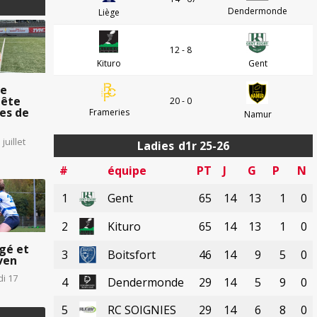
Dendermonde
Liège
12 - 8
Kituro
Gent
ve
tête
20 - 0
es de
Frameries
Namur
 juillet
Ladies
d1r 25-26
#
équipe
PT
J
G
P
N
1
Gent
65
14
13
1
0
2
Kituro
65
14
13
1
0
ngé et
3
Boitsfort
46
14
9
5
0
ven
di 17
4
Dendermonde
29
14
5
9
0
5
RC SOIGNIES
29
14
6
8
0