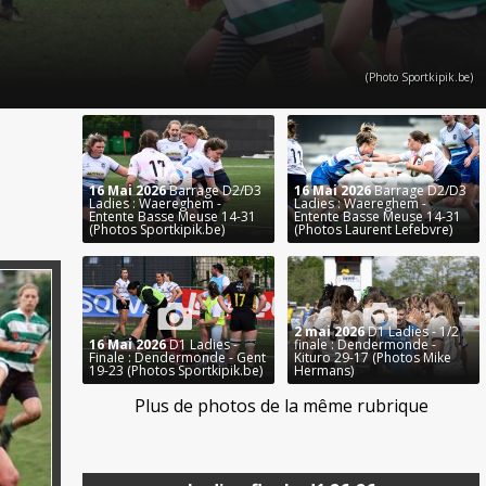
(Photo Sportkipik.be)
16 Mai 2026
Barrage D2/D3
16 Mai 2026
Barrage D2/D3
Ladies : Waereghem -
Ladies : Waereghem -
Entente Basse Meuse 14-31
Entente Basse Meuse 14-31
(Photos Sportkipik.be)
(Photos Laurent Lefebvre)
2 mai 2026
D1 Ladies - 1/2
16 Mai 2026
D1 Ladies -
finale : Dendermonde -
Finale : Dendermonde - Gent
Kituro 29-17 (Photos Mike
19-23 (Photos Sportkipik.be)
Hermans)
Plus de photos de la même rubrique