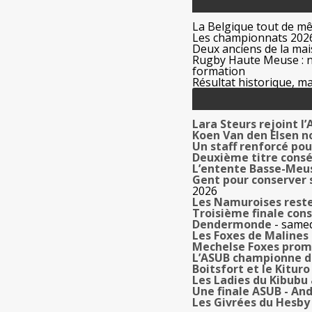
La Belgique tout de m
Les championnats 2026
Deux anciens de la mais
Rugby Haute Meuse : no
formation
Résultat historique, ma
Lara Steurs rejoint 
Koen Van den Elsen n
Un staff renforcé pou
Deuxième titre conséc
L’entente Basse-Meu
Gent pour conserver 
2026
Les Namuroises reste
Troisième finale con
Dendermonde
- samed
Les Foxes de Malines
Mechelse Foxes prom
L’ASUB championne de
Boitsfort et le Kitur
Les Ladies du Kibubu
Une finale ASUB - An
Les Givrées du Hesby