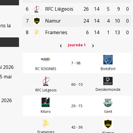
6
RFC Liégeois
26
14
5
9
0
7
Namur
24
14
4
10
0
ns la
8
Frameries
6
14
1
13
0
‹
›
Journée 1
7 - 98
i 2026
RC SOIGNIES
Boitsfort
15 mai
60 - 10
Dendermonde
RFC Liégeois
l 2026
26 - 15
Kituro
Gent
42 - 36
Frameries
Namur