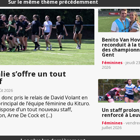
Sur le même thème précédemment
Benito Van Ho
reconduit à la 
des championn
Gent
Féminines
- jeudi 23
2026
lie s’offre un tout
f
ût 2026
donc pris le relais de David Volant en
rincipal de l’équipe féminine du Kituro.
ispose d’un tout nouveau staff,
Un staff prolo
renforcé à Leu
, Arne De Cock et (...)
Féminines
- vendre
juillet 2026