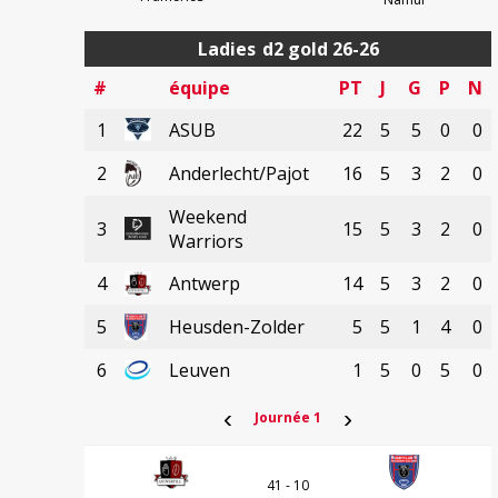
Ladies
d2 gold 26-26
#
équipe
PT
J
G
P
N
1
ASUB
22
5
5
0
0
2
Anderlecht/Pajot
16
5
3
2
0
Weekend
3
15
5
3
2
0
Warriors
4
Antwerp
14
5
3
2
0
5
Heusden-Zolder
5
5
1
4
0
6
Leuven
1
5
0
5
0
‹
›
Journée 1
41 - 10