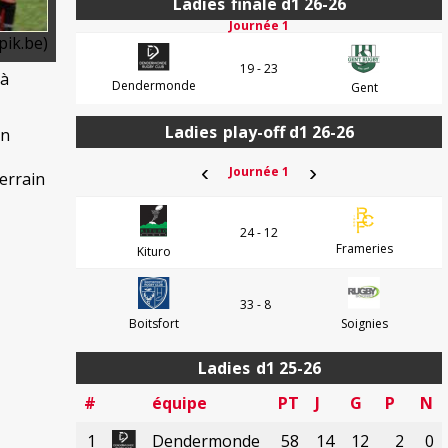
Ladies
finale d1 26-26
Journée 1
pik.be)
19 - 23
jà
Dendermonde
Gent
Ladies
play-off d1 26-26
un
‹
›
Journée 1
errain
24 - 12
Frameries
Kituro
33 - 8
Boitsfort
Soignies
Ladies
d1 25-26
#
équipe
PT
J
G
P
N
1
Dendermonde
58
14
12
2
0