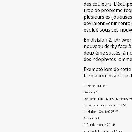
des couleurs. L’équipe
trop de problème l’éq
plusieurs ex-joueuses 
devraient venir renfor
évolué sous ses nouve
En division 2, l’Antw
nouveau derby face à 
deuxième succès, à no
des néophytes lommel
Exempté lors de cette
formation invaincue d
La 7ème journée
Division 1
Dendermonde - Mons/Frameries 29
Brussels Barbarians - Gent 22-0
La Hulpe - Ovalie 0-25 fft
Classement
1.Dendermonde 21 pts
2.Brussels Barbarians 17 pts