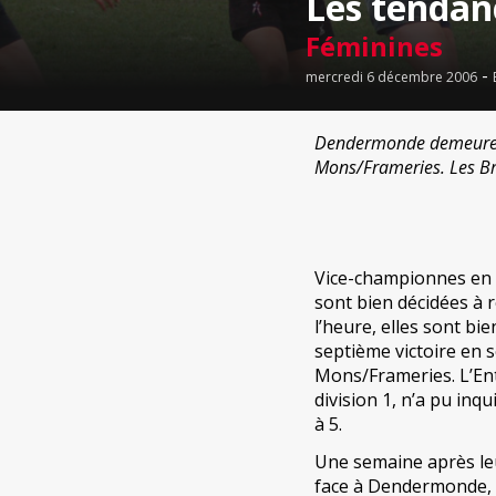
Les tendan
Féminines
-
mercredi 6 décembre 2006
Dendermonde demeure inv
Mons/Frameries. Les Bru
Vice-championnes en 
sont bien décidées à r
l’heure, elles sont bi
septième victoire en 
Mons/Frameries. L’Ent
division 1, n’a pu inq
à 5.
Une semaine après le
face à Dendermonde, 