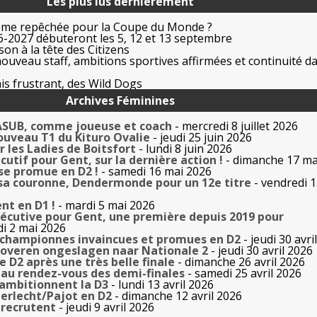
Les plus lus dernièrement
ême repêchée pour la Coupe du Monde ?
-2027 débuteront les 5, 12 et 13 septembre
on à la tête des Citizens
uveau staff, ambitions sportives affirmées et continuité da
is frustrant, des Wild Dogs
Archives Féminines
l’ASUB, comme joueuse et coach
- mercredi 8 juillet 2026
ouveau T1 du Kituro Ovalie
- jeudi 25 juin 2026
r les Ladies de Boitsfort
- lundi 8 juin 2026
utif pour Gent, sur la dernière action !
- dimanche 17 ma
se promue en D2 !
- samedi 16 mai 2026
sa couronne, Dendermonde pour un 12e titre
- vendredi 
nt en D1 !
- mardi 5 mai 2026
sécutive pour Gent, une première depuis 2019 pour
i 2 mai 2026
 championnes invaincues et promues en D2
- jeudi 30 avri
overen ongeslagen naar Nationale 2
- jeudi 30 avril 2026
 D2 après une très belle finale
- dimanche 26 avril 2026
o au rendez-vous des demi-finales
- samedi 25 avril 2026
 ambitionnent la D3
- lundi 13 avril 2026
derlecht/Pajot en D2
- dimanche 12 avril 2026
 recrutent
- jeudi 9 avril 2026