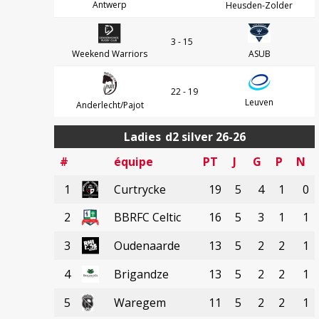
Antwerp
Heusden-Zolder
3 - 15
Weekend Warriors
ASUB
22 - 19
Leuven
Anderlecht/Pajot
Ladies
d2 silver 26-26
#
équipe
PT
J
G
P
N
1
Curtrycke
19
5
4
1
0
2
BBRFC Celtic
16
5
3
1
1
3
Oudenaarde
13
5
2
2
1
4
Brigandze
13
5
2
2
1
5
Waregem
11
5
2
2
1