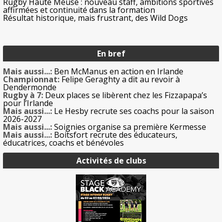
Rugby Haute Meuse : nouveau staff, ambitions sportives
affirmées et continuité dans la formation
Résultat historique, mais frustrant, des Wild Dogs
En bref
Mais aussi...:
Ben McManus en action en Irlande
Championnat:
Felipe Geraghty a dit au revoir à
Dendermonde
Rugby à 7:
Deux places se libèrent chez les Fizzapapa’s
pour l’Irlande
Mais aussi...:
Le Hesby recrute ses coachs pour la saison
2026-2027
Mais aussi...:
Soignies organise sa première Kermesse
Mais aussi...:
Boitsfort recrute des éducateurs,
éducatrices, coachs et bénévoles
Activités de clubs