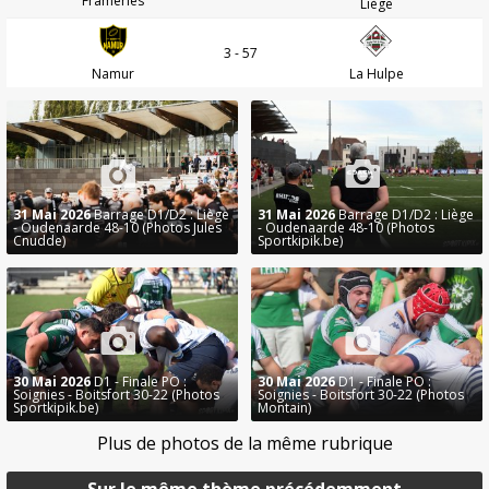
Frameries
Liège
3 - 57
Namur
La Hulpe
31 Mai 2026
Barrage D1/D2 : Liège
31 Mai 2026
Barrage D1/D2 : Liège
- Oudenaarde 48-10 (Photos Jules
- Oudenaarde 48-10 (Photos
Cnudde)
Sportkipik.be)
30 Mai 2026
D1 - Finale PO :
30 Mai 2026
D1 - Finale PO :
Soignies - Boitsfort 30-22 (Photos
Soignies - Boitsfort 30-22 (Photos
Sportkipik.be)
Montain)
Plus de photos de la même rubrique
Sur le même thème précédemment