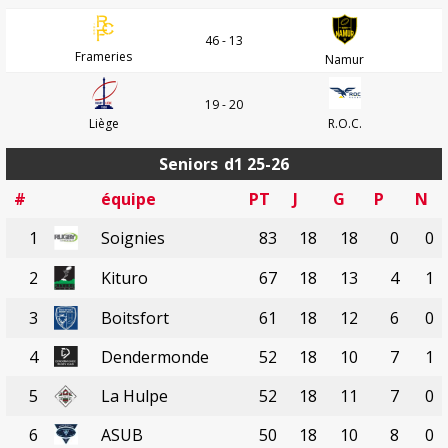
46 - 13
Frameries
Namur
19 - 20
Liège
R.O.C.
Seniors
d1 25-26
#
équipe
PT
J
G
P
N
1
Soignies
83
18
18
0
0
2
Kituro
67
18
13
4
1
3
Boitsfort
61
18
12
6
0
4
Dendermonde
52
18
10
7
1
5
La Hulpe
52
18
11
7
0
6
ASUB
50
18
10
8
0