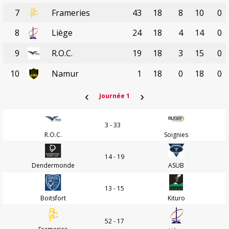
7
Frameries
43
18
8
10
0
8
Liège
24
18
4
14
0
9
R.O.C.
19
18
3
15
0
10
Namur
1
18
0
18
0
‹
›
Journée 1
3 - 33
R.O.C.
Soignies
14 - 19
Dendermonde
ASUB
13 - 15
Boitsfort
Kituro
52 - 17