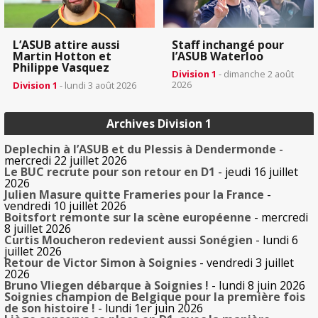
L’ASUB attire aussi
Staff inchangé pour
Martin Hotton et
l’ASUB Waterloo
Philippe Vasquez
Division 1
- dimanche 2 août
2026
Division 1
- lundi 3 août 2026
Archives Division 1
Deplechin à l’ASUB et du Plessis à Dendermonde
-
mercredi 22 juillet 2026
Le BUC recrute pour son retour en D1
- jeudi 16 juillet
2026
Julien Masure quitte Frameries pour la France
-
vendredi 10 juillet 2026
Boitsfort remonte sur la scène européenne
- mercredi
8 juillet 2026
Curtis Moucheron redevient aussi Sonégien
- lundi 6
juillet 2026
Retour de Victor Simon à Soignies
- vendredi 3 juillet
2026
Bruno Vliegen débarque à Soignies !
- lundi 8 juin 2026
Soignies champion de Belgique pour la première fois
de son histoire !
- lundi 1er juin 2026