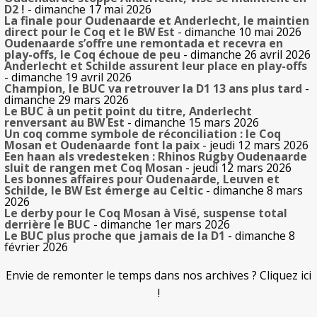
D2 !
- dimanche 17 mai 2026
La finale pour Oudenaarde et Anderlecht, le maintien
direct pour le Coq et le BW Est
- dimanche 10 mai 2026
Oudenaarde s’offre une remontada et recevra en
play-offs, le Coq échoue de peu
- dimanche 26 avril 2026
Anderlecht et Schilde assurent leur place en play-offs
- dimanche 19 avril 2026
Champion, le BUC va retrouver la D1 13 ans plus tard
-
dimanche 29 mars 2026
Le BUC à un petit point du titre, Anderlecht
renversant au BW Est
- dimanche 15 mars 2026
Un coq comme symbole de réconciliation : le Coq
Mosan et Oudenaarde font la paix
- jeudi 12 mars 2026
Een haan als vredesteken : Rhinos Rugby Oudenaarde
sluit de rangen met Coq Mosan
- jeudi 12 mars 2026
Les bonnes affaires pour Oudenaarde, Leuven et
Schilde, le BW Est émerge au Celtic
- dimanche 8 mars
2026
Le derby pour le Coq Mosan à Visé, suspense total
derrière le BUC
- dimanche 1er mars 2026
Le BUC plus proche que jamais de la D1
- dimanche 8
février 2026
Envie de remonter le temps dans nos archives ? Cliquez ici
!