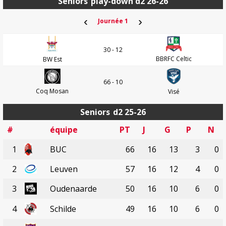
Seniors
play-down d2 26-26
‹
›
Journée 1
30 - 12
BBRFC Celtic
BW Est
66 - 10
Coq Mosan
Visé
Seniors
d2 25-26
#
équipe
PT
J
G
P
N
1
BUC
66
16
13
3
0
2
Leuven
57
16
12
4
0
3
Oudenaarde
50
16
10
6
0
4
Schilde
49
16
10
6
0