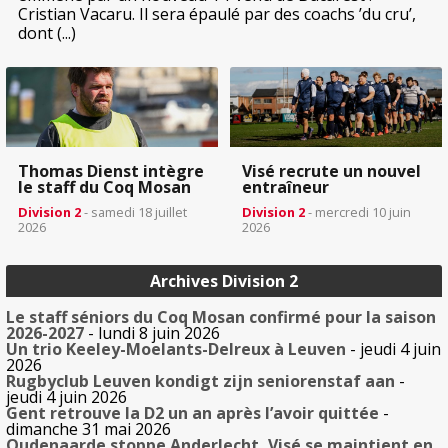
Cristian Vacaru. Il sera épaulé par des coachs ’du cru’,
dont (...)
Thomas Dienst intègre
Visé recrute un nouvel
le staff du Coq Mosan
entraîneur
Division 2
- samedi 18 juillet
Division 2
- mercredi 10 juin
2026
2026
Archives Division 2
Le staff séniors du Coq Mosan confirmé pour la saison
2026-2027
- lundi 8 juin 2026
Un trio Keeley-Moelants-Delreux à Leuven
- jeudi 4 juin
2026
Rugbyclub Leuven kondigt zijn seniorenstaf aan
-
jeudi 4 juin 2026
Gent retrouve la D2 un an après l’avoir quittée
-
dimanche 31 mai 2026
Oudenaarde stoppe Anderlecht, Visé se maintient en