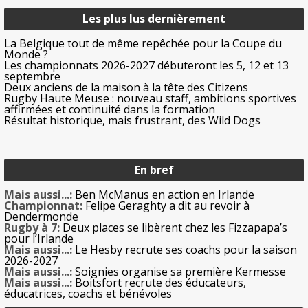
Les plus lus dernièrement
La Belgique tout de même repêchée pour la Coupe du
Monde ?
Les championnats 2026-2027 débuteront les 5, 12 et 13
septembre
Deux anciens de la maison à la tête des Citizens
Rugby Haute Meuse : nouveau staff, ambitions sportives
affirmées et continuité dans la formation
Résultat historique, mais frustrant, des Wild Dogs
En bref
Mais aussi...:
Ben McManus en action en Irlande
Championnat:
Felipe Geraghty a dit au revoir à
Dendermonde
Rugby à 7:
Deux places se libèrent chez les Fizzapapa’s
pour l’Irlande
Mais aussi...:
Le Hesby recrute ses coachs pour la saison
2026-2027
Mais aussi...:
Soignies organise sa première Kermesse
Mais aussi...:
Boitsfort recrute des éducateurs,
éducatrices, coachs et bénévoles