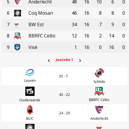
5
Anderlecht
48
16
10
6
0
6
Coq Mosan
46
16
8
8
0
7
BW Est
34
16
7
9
0
8
BBRFC Celtic
12
16
2
14
0
9
Visé
1
16
0
16
0
‹
›
Journée 1
25 - 7
Leuven
Schilde
43 - 22
BBRFC Celtic
Oudenaarde
24 - 20
BUC
Anderlecht