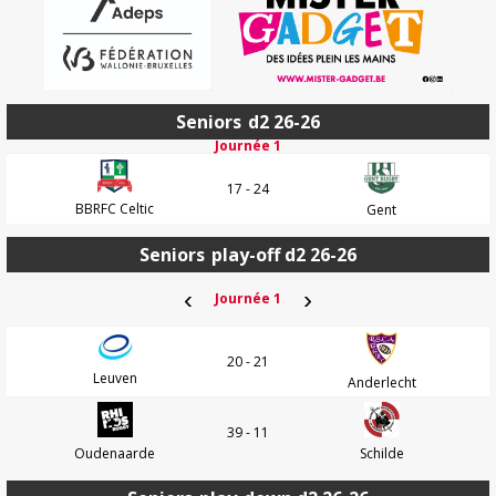
Seniors
d2 26-26
Journée 1
17 - 24
BBRFC Celtic
Gent
Seniors
play-off d2 26-26
‹
›
Journée 1
20 - 21
Leuven
Anderlecht
39 - 11
Oudenaarde
Schilde