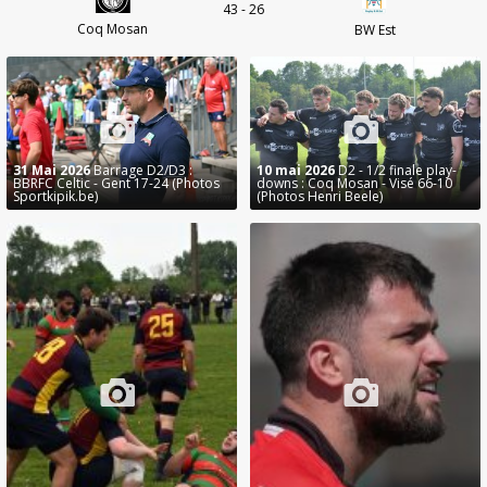
43 - 26
Coq Mosan
BW Est
31 Mai 2026
Barrage D2/D3 :
10 mai 2026
D2 - 1/2 finale play-
BBRFC Celtic - Gent 17-24 (Photos
downs : Coq Mosan - Visé 66-10
Sportkipik.be)
(Photos Henri Beele)