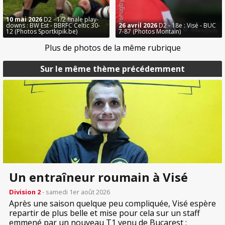
10 mai 2026
D2 - 1/2 finale play-
downs : BW Est - BBRFC Celtic 30-
26 avril 2026
D2 - 18e : Visé - BUC
12 (Photos Sportkipik.be)
7-87 (Photos Montain)
Plus de photos de la même rubrique
Sur le même thème précédemment
Un entraîneur roumain à Visé
Division 2
- samedi 1er août 2026
Après une saison quelque peu compliquée, Visé espère
repartir de plus belle et mise pour cela sur un staff
emmené par un nouveau T1 venu de Bucarest :