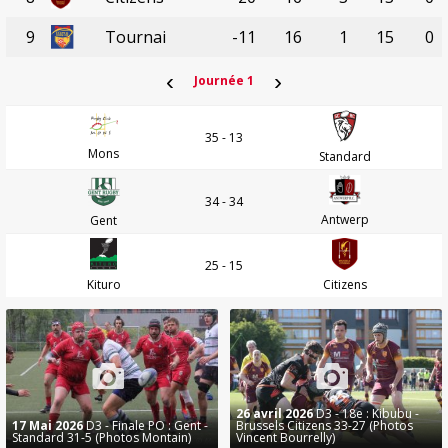
9
Tournai
-11
16
1
15
0
‹
›
Journée 1
35 - 13
Mons
Standard
34 - 34
Antwerp
Gent
25 - 15
Kituro
Citizens
26 avril 2026
D3 - 18e : Kibubu -
17 Mai 2026
D3 - Finale PO : Gent -
Brussels Citizens 33-27 (Photos
Standard 31-5 (Photos Montain)
Vincent Bourrelly)