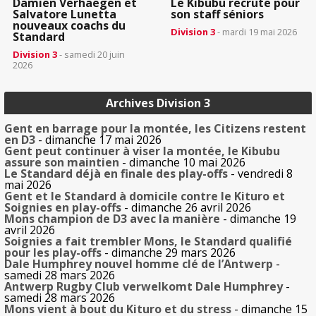
Damien Verhaegen et
Le Kibubu recrute pour
Salvatore Lunetta
son staff séniors
nouveaux coachs du
Division 3
- mardi 19 mai 2026
Standard
Division 3
- samedi 20 juin
2026
Archives Division 3
Gent en barrage pour la montée, les Citizens restent
en D3
- dimanche 17 mai 2026
Gent peut continuer à viser la montée, le Kibubu
assure son maintien
- dimanche 10 mai 2026
Le Standard déjà en finale des play-offs
- vendredi 8
mai 2026
Gent et le Standard à domicile contre le Kituro et
Soignies en play-offs
- dimanche 26 avril 2026
Mons champion de D3 avec la manière
- dimanche 19
avril 2026
Soignies a fait trembler Mons, le Standard qualifié
pour les play-offs
- dimanche 29 mars 2026
Dale Humphrey nouvel homme clé de l’Antwerp
-
samedi 28 mars 2026
Antwerp Rugby Club verwelkomt Dale Humphrey
-
samedi 28 mars 2026
Mons vient à bout du Kituro et du stress
- dimanche 15