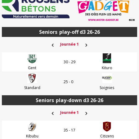
Seniors
play-off d3 26-26
‹
›
Journée 1
30 - 29
Gent
Kituro
25 - 0
Standard
Soignies
Seniors
play-down d3 26-26
‹
›
Journée 1
35 - 17
Kibubu
Citizens