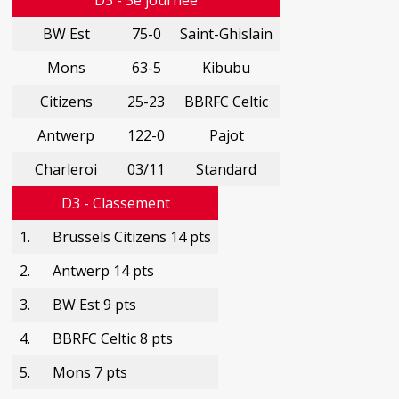
D3 - 3e journée
BW Est
75-0
Saint-Ghislain
Mons
63-5
Kibubu
Citizens
25-23
BBRFC Celtic
Antwerp
122-0
Pajot
Charleroi
03/11
Standard
D3 - Classement
1.
Brussels Citizens 14 pts
2.
Antwerp 14 pts
3.
BW Est 9 pts
4.
BBRFC Celtic 8 pts
5.
Mons 7 pts