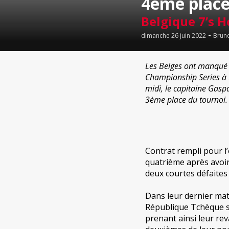
4ème plac
Belgique 7’s
-
dimanche 26 juin 2022
Brun
Les Belges ont manqué 
Championship Series à 
midi, le capitaine Gaspa
3ème place du tournoi.
Contrat rempli pour l
quatrième après avoi
deux courtes défaites 
Dans leur dernier mat
République Tchèque sur
prenant ainsi leur rev