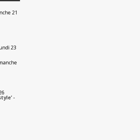
nche 21
lundi 23
imanche
26
tyle’
-