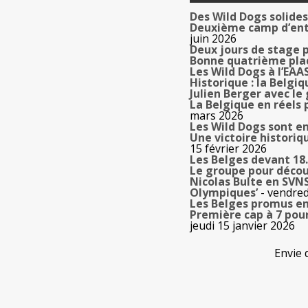
Des Wild Dogs solide
Deuxième camp d’entr
juin 2026
Deux jours de stage p
Bonne quatrième plac
Les Wild Dogs à l’EAA
Historique : la Belgi
Julien Berger avec le
La Belgique en réels
mars 2026
Les Wild Dogs sont e
Une victoire historiq
15 février 2026
Les Belges devant 18
Le groupe pour décou
Nicolas Bulte en SVNS 
Olympiques’
- vendred
Les Belges promus en
Première cap à 7 pour 
jeudi 15 janvier 2026
Envie 