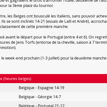
e et gagnaient le droit d’affronter l’Italie, deuxième de l’au
pour la 3ème place du tournoi.
re, les Belges ont bousculé les Italiens, sans pouvoir achev
Ils se sont inclinés 14-21 (essais de Lalli et André), accroch
 classement de cette première manche.
oncé avant le départ pour le Portugal (entre 4 et 6). On regret
ures de Jens Torfs (entorse de la cheville, saison à 7 termin
mmotion).
le week-end prochain (1-3 juillet) pour la deuxième manche
 (heures belges)
Belgique - Espagne 14-19
Belgique - Géorgie 14-7
Belgique - Portugal 21-12