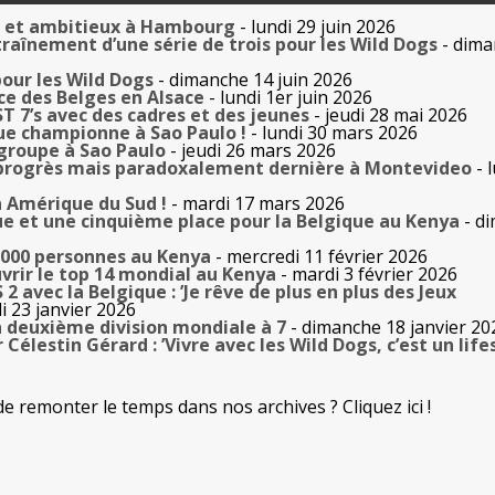
s et ambitieux à Hambourg
- lundi 29 juin 2026
aînement d’une série de trois pour les Wild Dogs
- dima
our les Wild Dogs
- dimanche 14 juin 2026
e des Belges en Alsace
- lundi 1er juin 2026
ST 7’s avec des cadres et des jeunes
- jeudi 28 mai 2026
que championne à Sao Paulo !
- lundi 30 mars 2026
 groupe à Sao Paulo
- jeudi 26 mars 2026
 progrès mais paradoxalement dernière à Montevideo
- 
n Amérique du Sud !
- mardi 17 mars 2026
ue et une cinquième place pour la Belgique au Kenya
- d
.000 personnes au Kenya
- mercredi 11 février 2026
vrir le top 14 mondial au Kenya
- mardi 3 février 2026
2 avec la Belgique : ’Je rêve de plus en plus des Jeux
i 23 janvier 2026
 deuxième division mondiale à 7
- dimanche 18 janvier 20
Célestin Gérard : ’Vivre avec les Wild Dogs, c’est un lifes
de remonter le temps dans nos archives ? Cliquez ici !