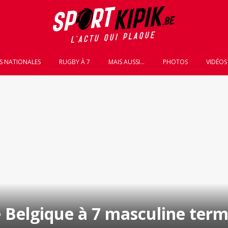
S NATIONALES
RUGBY À 7
MAIS AUSSI...
PHOTOS
VIDÉOS
 Belgique à 7 masculine term