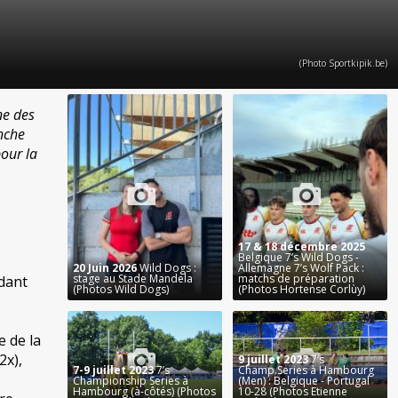
(Photo Sportkipik.be)
ne des
nche
pour la
17 & 18 décembre 2025
Belgique 7’s Wild Dogs -
20 Juin 2026
Wild Dogs :
Allemagne 7’s Wolf Pack :
stage au Stade Mandela
matchs de préparation
dant
(Photos Wild Dogs)
(Photos Hortense Corlùy)
e de la
2x),
9 juillet 2023
7’s
7-9 juillet 2023
7’s
Champ.Series à Hambourg
Championship Series à
(Men) : Belgique - Portugal
Hambourg (à-côtés) (Photos
10-28 (Photos Etienne