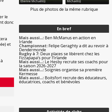
tre
Etienne Michaëlis)
Michaëlis)
Plus de photos de la même rubrique
er le
ant donc
En bref
Mais aussi...:
Ben McManus en action en
tera
Irlande
ée) et
Championnat:
Felipe Geraghty a dit au revoir à
Dendermonde
Rugby à 7:
Deux places se libèrent chez les
Fizzapapa’s pour l’Irlande
 à
Mais aussi...:
Le Hesby recrute ses coachs pour
la saison 2026-2027
Mais aussi...:
Soignies organise sa première
Kermesse
Mais aussi...:
Boitsfort recrute des éducateurs,
éducatrices, coachs et bénévoles
Activités de clubs