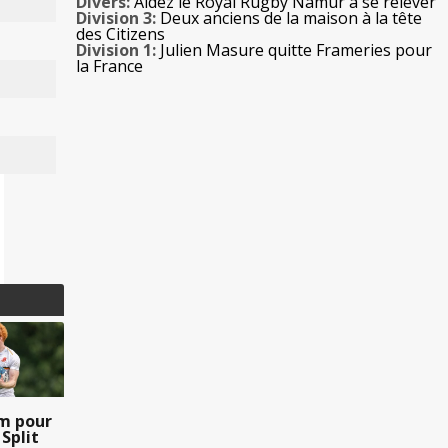
Divers:
Aidez le Royal Rugby Namur à se relever
Division 3:
Deux anciens de la maison à la tête
des Citizens
Division 1:
Julien Masure quitte Frameries pour
la France
m pour
 Split