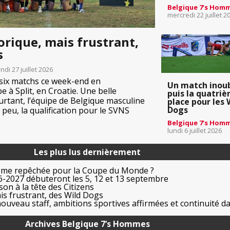
Belgique 7’s Hom
mercredi 22 juillet 2
orique, mais frustrant,
s
undi 27 juillet 2026
 six matchs ce week-end en
Un match inoub
à Split, en Croatie. Une belle
puis la quatri
urtant, l’équipe de Belgique masculine
place pour les 
Dogs
 peu, la qualification pour le SVNS
Belgique 7’s Hom
lundi 6 juillet 2026
Les plus lus dernièrement
ême repêchée pour la Coupe du Monde ?
-2027 débuteront les 5, 12 et 13 septembre
on à la tête des Citizens
is frustrant, des Wild Dogs
uveau staff, ambitions sportives affirmées et continuité da
Archives Belgique 7’s Hommes