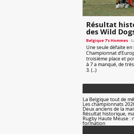
Résultat hist
des Wild Dog
Belgique 7’s Hommes
- l
Une seule défaite en
Championnat d’Europe 
troisième place et po
à 7 a manqué, de très
3. (...)
La Belgique tout de m
Les championnats 2026
Deux anciens de la mais
Résultat historique, ma
Rugby Haute Meuse : no
formation