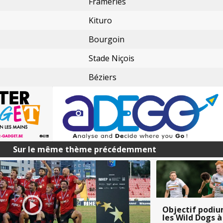
Frameries
Kituro
Bourgoin
Stade Niçois
Béziers
Sur le même thème précédemment
Objectif podiu
les Wild Dogs à