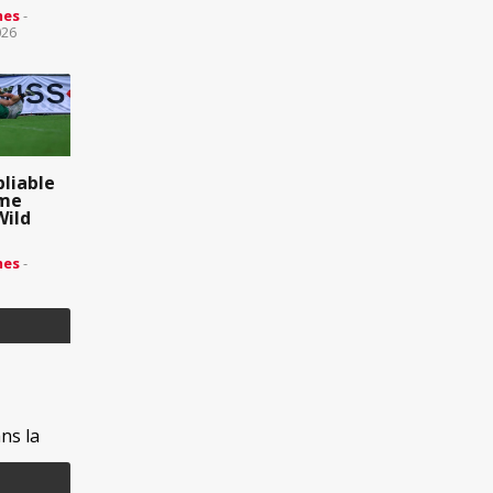
mes
-
026
liable
ème
Wild
mes
-
ns la